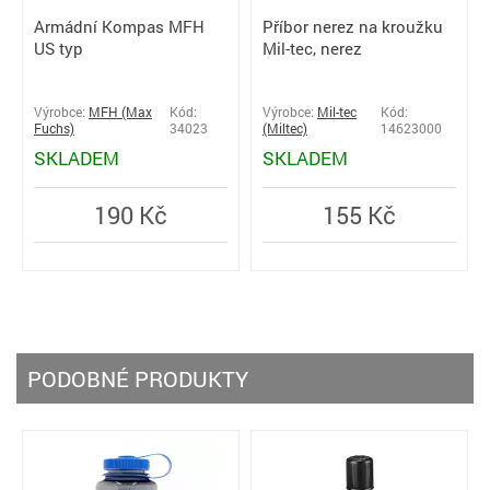
Armádní Kompas MFH
Příbor nerez na kroužku
US typ
Mil-tec, nerez
Výrobce:
MFH (Max
Kód:
Výrobce:
Mil-tec
Kód:
Fuchs)
34023
(Miltec)
14623000
SKLADEM
SKLADEM
190 Kč
155 Kč
PODOBNÉ PRODUKTY