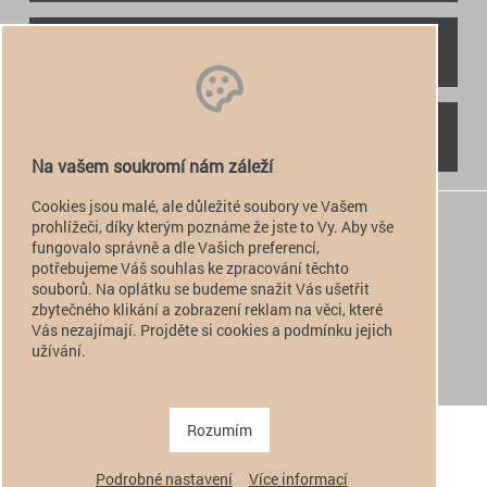
RYCHLÝ KONTAKT
NAJDETE NÁS
Na vašem soukromí nám záleží
Cookies jsou malé, ale důležité soubory ve Vašem
+420 774 949 776

prohlížeči, díky kterým poznáme že jste to Vy. Aby vše
fungovalo správně a dle Vašich preferencí,
info@alfatactical.cz

potřebujeme Váš souhlas ke zpracování těchto
souborů. Na oplátku se budeme snažit Vás ušetřit
zbytečného klikání a zobrazení reklam na věci, které
Vás nezajímají. Projděte si cookies a podmínku jejich
verze pro PC
užívání.
verze pro Mobil
Copyright 2011 - 2026 alfatactical | vytvořeno
adSYSTEM
.
Rozumím
Podrobné nastavení
Více informací