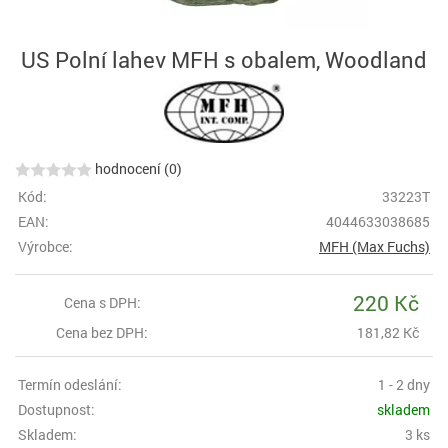
US Polní lahev MFH s obalem, Woodland
hodnocení (0)
Kód:
33223T
EAN:
4044633038685
Výrobce:
MFH (Max Fuchs)
220 Kč
Cena s DPH:
Cena bez DPH:
181,82 Kč
Termín odeslání:
1 - 2 dny
Dostupnost:
skladem
Skladem:
3 ks