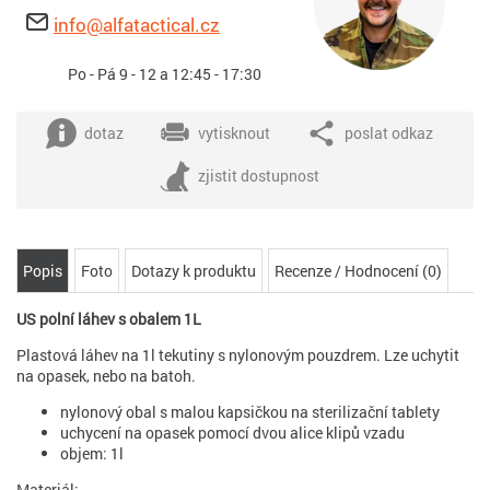
info@alfatactical.cz
Po - Pá 9 - 12 a 12:45 - 17:30
dotaz
vytisknout
poslat odkaz
zjistit dostupnost
Popis
Foto
Dotazy k produktu
Recenze / Hodnocení (0)
US polní láhev s obalem 1L
Plastová láhev na 1l tekutiny s nylonovým pouzdrem. Lze uchytit
na opasek, nebo na batoh.
nylonový obal s malou kapsičkou na sterilizační tablety
uchycení na opasek pomocí dvou alice klipů vzadu
objem: 1l
Materiál: