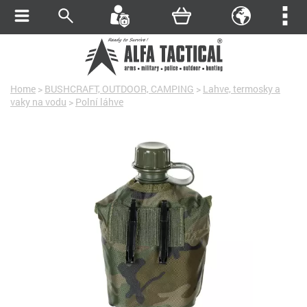
Home
>
BUSHCRAFT, OUTDOOR, CAMPING
>
Lahve, termosky a
vaky na vodu
>
Polní láhve