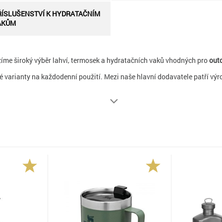
ŘÍSLUŠENSTVÍ K HYDRATAČNÍM
AKŮM
zíme široký výběr lahví, termosek a hydratačních vaků vhodných pro
out
é varianty na každodenní použití. Mezi naše hlavní dodavatele patří výr