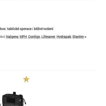
door
,
taktické operace
i
běžné nošení
.
obci
Nalgene
,
MFH
,
Contigo
,
Lifesaver
,
Hydrapak
,
Stanley
a