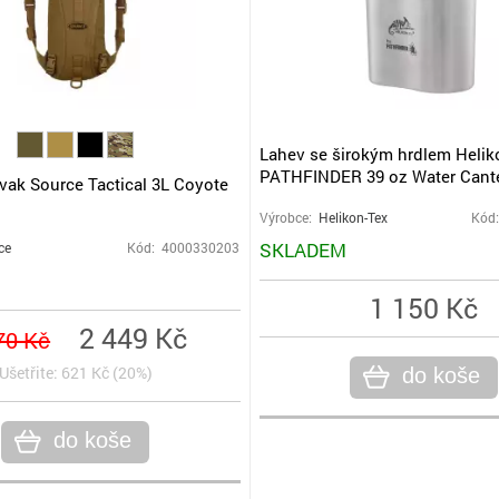
Lahev se širokým hrdlem Helik
PATHFINDER 39 oz Water Cant
vak Source Tactical 3L Coyote
Výrobce:
Helikon-Tex
Kód:
SKLADEM
ce
Kód: 4000330203
1 150 Kč
2 449 Kč
70 Kč
Ušetřite: 621 Kč (20%)
do koše
do koše