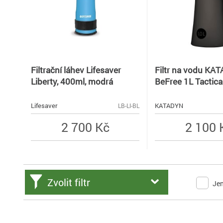
Filtrační láhev Lifesaver
Filtr na vodu KA
Liberty, 400ml, modrá
BeFree 1L Tactical
Lifesaver
KATADYN
LB-LI-BL
2 700 Kč
2 100 
Zvolit filtr
Je