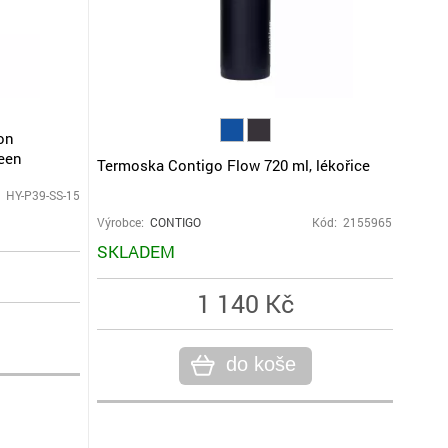
on
een
Termoska Contigo Flow 720 ml, lékořice
 HY-P39-SS-15
Výrobce:
CONTIGO
Kód: 2155965
SKLADEM
1 140 Kč
do koše