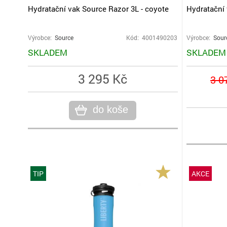
Hydratační vak Source Razor 3L - coyote
Hydratační 
Výrobce:
Source
Kód: 4001490203
Výrobce:
Sour
SKLADEM
SKLADEM
3 295 Kč
3 0
do koše
TIP
AKCE