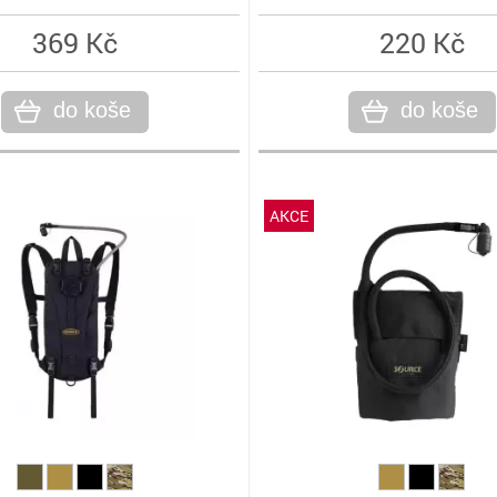
369 Kč
220 Kč
do koše
do koše
AKCE