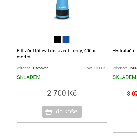
Filtrační láhev Lifesaver Liberty, 400ml,
Hydratační 
modrá
Výrobce:
Lifesaver
Kód: LB-LI-BL
Výrobce:
Sour
SKLADEM
SKLADEM
2 700 Kč
3 0
do koše