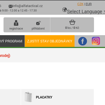
CZK
|
EUR
6
info@alfatactical.cz

Select Language
 - 12:00 a 12:45 - 17:30
0
ks /
0
Kč
registrace
přihlášení
OVÝ PROGRAM
ZJISTIT STAV OBJEDNÁVKY
rodej)
PLACATKY