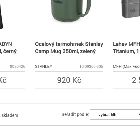
TADYN
Ocelový termohrnek Stanley
Lahev MFH
, černý
Camp Mug 350ml, zelený
Titanium, 1
STANLEY
MFH (Max Fuc
8020426
10-09366-005
Kč
920 Kč
2 
Seřadit podle:
n skladem