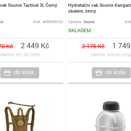
vak Source Tactical 3L Černý
Hydratační vak Source Kangaro
obalem, černý
ce
Kód: 4000330103
Výrobce:
Source
Kód
SKLADEM
2 449 Kč
1 749
70 Kč
2 175 Kč
Ušetřite: 621 Kč (20%)
Ušetřite: 426 Kč (20%
do koše
do koše