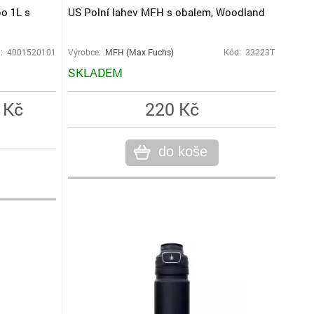
o 1L s
US Polní lahev MFH s obalem, Woodland
: 4001520101
Výrobce:
MFH (Max Fuchs)
Kód: 33223T
SKLADEM
 Kč
220 Kč
)
do koše