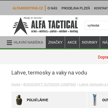
ALFASHOOTING.CZ
O NÁS
PRODEJNA PLZEŇ
KONTAK
HLAVNÍ NABÍDKA
ZNAČKY
AKCE
NOVINKY
NÁ
Dopra
Lahve, termosky a vaky na vodu
Home
>
BUSHCRAFT, OUTDOOR, CAMPING
>
Lahve, termosky a 
POLNÍ LÁHVE
OU