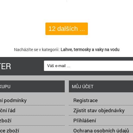
12 dalších ...
Nacházíte se v kategorii:
Lahve, termosky a vaky na vodu
TER
KUPU
MŮJ ÚČET
í podmínky
Registrace
ční řád
Zjistit stav objednávky
zboží
Přihlášení
ce zboží
Ochrana osobních údajů