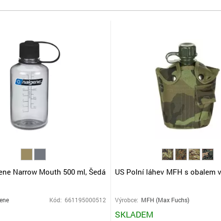
ene Narrow Mouth 500 ml, Šedá
US Polní láhev MFH s obalem v
ene
Kód: 661195000512
Výrobce:
MFH (Max Fuchs)
SKLADEM