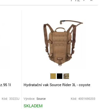
z.95 1l
Hydratační vak Source Rider 3L - coyote
Kód: 33223J
Výrobce:
Source
Kód: 4001690203
SKLADEM