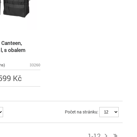
 Canteen,
 l, s obalem
hs)
33260
599 Kč
Počet na stránku:
1-12
j
n