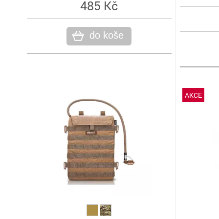
485 Kč
do koše
AKCE