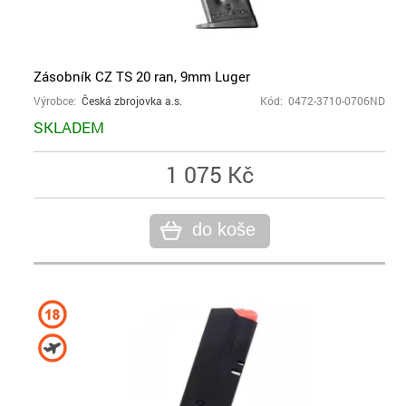
Zásobník CZ TS 20 ran, 9mm Luger
Výrobce:
Česká zbrojovka a.s.
Kód: 0472-3710-0706ND
SKLADEM
1 075 Kč
do koše