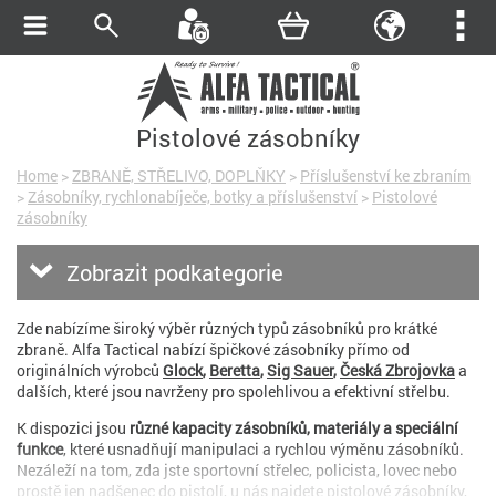
Pistolové zásobníky
Home
>
ZBRANĚ, STŘELIVO, DOPLŇKY
>
Příslušenství ke zbraním
>
Zásobníky, rychlonabíječe, botky a příslušenství
>
Pistolové
zásobníky
Zobrazit podkategorie
Zde nabízíme široký výběr různých typů zásobníků pro krátké
zbraně. Alfa Tactical nabízí špičkové zásobníky přímo od
originálních výrobců
Glock
,
Beretta
,
Sig Sauer
,
Česká Zbrojovka
a
dalších, které jsou navrženy pro spolehlivou a efektivní střelbu.
K dispozici jsou
různé kapacity zásobníků, materiály a speciální
funkce
, které usnadňují manipulaci a rychlou výměnu zásobníků.
Nezáleží na tom, zda jste sportovní střelec, policista, lovec nebo
prostě jen nadšenec do pistolí, u nás najdete pistolové zásobníky,