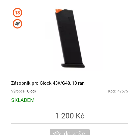
Zásobník pro Glock 43X/G48, 10 ran
Výrobce:
Glock
Kód: 47575
SKLADEM
1 200 Kč
do koše