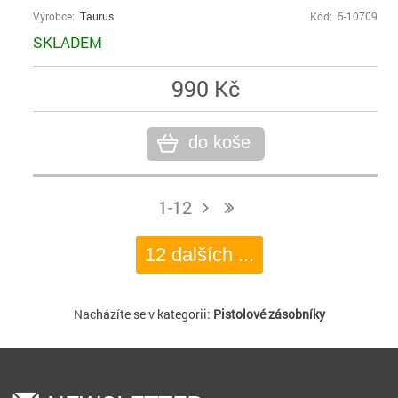
Výrobce:
Taurus
Kód: 5-10709
SKLADEM
990 Kč
do koše
1-12
j
n
12 dalších ...
Nacházíte se v kategorii:
Pistolové zásobníky