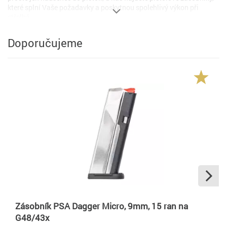
které splní Vaše požadavky a poskytnou spolehlivý výkon při
střelbě.
Doporučujeme
Zásobník PSA Dagger Micro, 9mm, 15 ran na
G48/43x