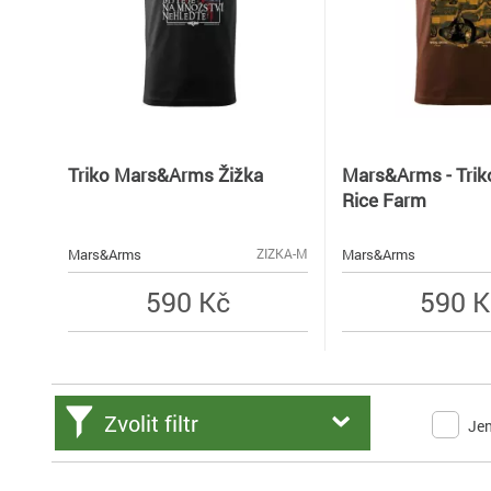
Triko Mars&Arms Žižka
Mars&Arms - Trik
Rice Farm
Mars&Arms
Mars&Arms
ZIZKA-M
590 Kč
590 K
Zvolit filtr
Je