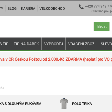
+420 774 949 77

TY
BLOG
KARIÉRA
VELKOOBCHOD
Otevřeno po - pá 9:00
hledat
Š TIP
TIP NA DÁREK
VÝPRODEJ
VRÁCENÍ ZBOŽÍ
SLEV
va v ČR Českou Poštou od 2.000,-Kč ZDARMA (neplatí pro VO p
ika
IKA S DLOUHÝM RUKÁVEM
POLO TRIKA