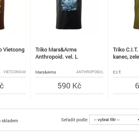
o Vietcong
Triko Mars&Arms
Triko C.I.T
Anthropoid. vel. L
kanec, zel
Mars&Arms
C.I.T.
VIETCONG-M
ANTHROPOID/L
č
590 Kč
6
Seřadit podle:
n skladem