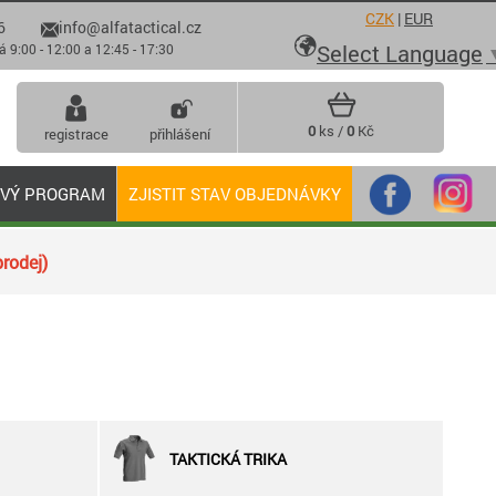
CZK
|
EUR
6
info@alfatactical.cz

Select Language
 - 12:00 a 12:45 - 17:30
0
ks /
0
Kč
registrace
přihlášení
OVÝ PROGRAM
ZJISTIT STAV OBJEDNÁVKY
rodej)
TAKTICKÁ TRIKA