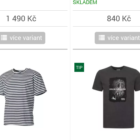
SKLADEM
1 490 Kč
840 Kč
více variant
více variant
r
r
TIP