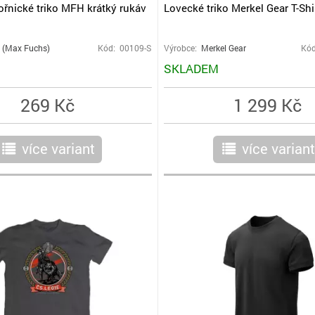
řnické triko MFH krátký rukáv
Lovecké triko Merkel Gear T-Shir
(Max Fuchs)
Kód: 00109-S
Výrobce:
Merkel Gear
Kód
SKLADEM
269 Kč
1 299 Kč
více variant
více variant
r
r