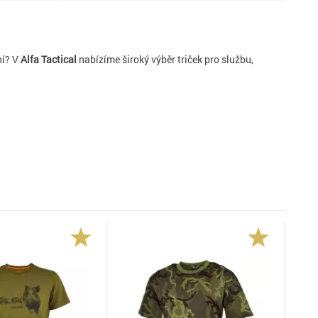
ní? V
Alfa Tactical
nabízíme široký výběr triček pro službu,
alitou a odolností. Nabízíme modely z technických materiálů
áky, policisty, turisty, střelce
, i pro každého, kdo chce nosit