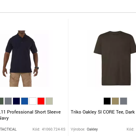
5.11 Professional Short Sleeve
Triko Oakley SI CORE Tee, Dark
Navy
 TACTICAL
Kód: 41060.724-XS
Výrobce:
Oakley
Kód: