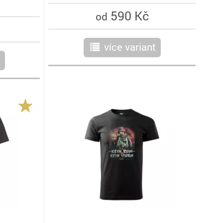
590 Kč
od
více variant
r