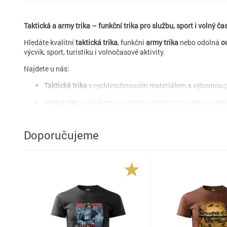
Taktická a army trika – funkční trika pro službu, sport i volný ča
Hledáte kvalitní
taktická trika
, funkční
army trika
nebo odolná
o
výcvik, sport, turistiku i volnočasové aktivity.
Najdete u nás:
Taktická trika
s rychleschnoucím materiálem a výbornou 
Army trika
s potiskem i v jednobarevném provedení v zem
Funkční trika
s dlouhým i krátkým rukávem, ideální jako z
Doporučujeme
Outdoor trika do přírody
, na střelnici, na airsoft, do služ
Naše trika pocházejí od prověřených značek jako
Helikon-Tex
,
Oa
(polyester, bavlna, směsi), které odvádějí pot, neomezují pohyb a 
Ať už hledáte
military maskáčové tričko
,
termo triko do zimy
, ne
pohodlné a funkční oblečení ve stylu
military fashion
.