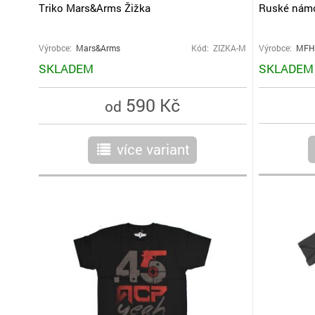
Triko Mars&Arms Žižka
Ruské námo
Výrobce:
Mars&Arms
Kód: ZIZKA-M
Výrobce:
MFH 
SKLADEM
SKLADEM
590 Kč
od
více variant
r