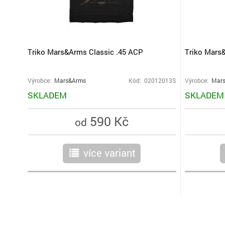
Triko Mars&Arms Classic .45 ACP
Triko Mars
Výrobce:
Mars&Arms
Kód: 02012013S
Výrobce:
Mar
SKLADEM
SKLADEM
590 Kč
od
více variant
r