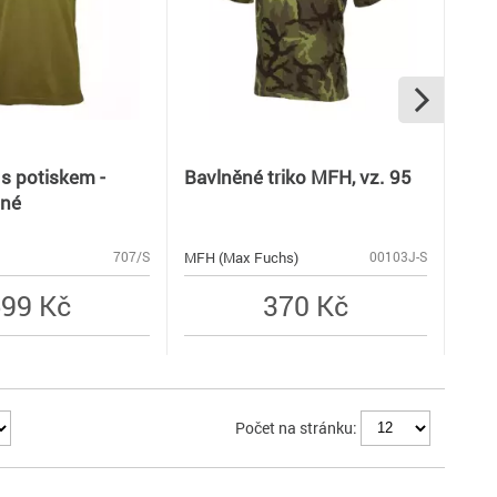
. s potiskem -
Bavlněné triko MFH, vz. 95
Mar
ené
Häyh
MFH (Max Fuchs)
Mars
707/S
00103J-S
99 Kč
370 Kč
Počet na stránku: