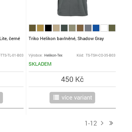
Lite, černé
Triko Helikon bavlněné, Shadow Gray
-TTS-TL-01-B03
Výrobce:
Helikon-Tex
Kód: TS-TSH-CO-35-B03
SKLADEM
450 Kč
více variant
r
1-12
j
n