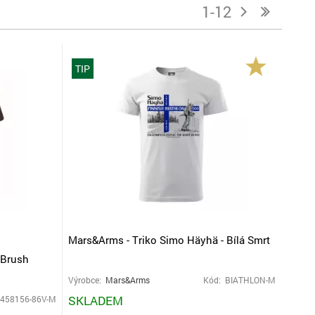
1-12
j
n
TIP
Mars&Arms - Triko Simo Häyhä - Bílá Smrt
 Brush
Výrobce:
Mars&Arms
Kód: BIATHLON-M
SKLADEM
 458156-86V-M