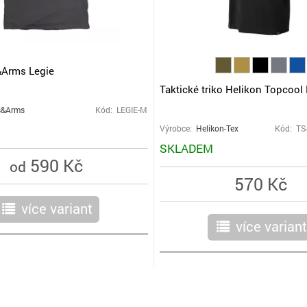
&Arms Legie
Taktické triko Helikon Topcool 
s&Arms
Kód: LEGIE-M
Výrobce:
Helikon-Tex
Kód: TS
SKLADEM
590 Kč
od
570 Kč
více variant
r
více variant
r