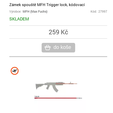
Zámek spouště MFH Trigger lock, kódovací
Výrobce:
MFH (Max Fuchs)
Kód: 27997
SKLADEM
259 Kč
do koše