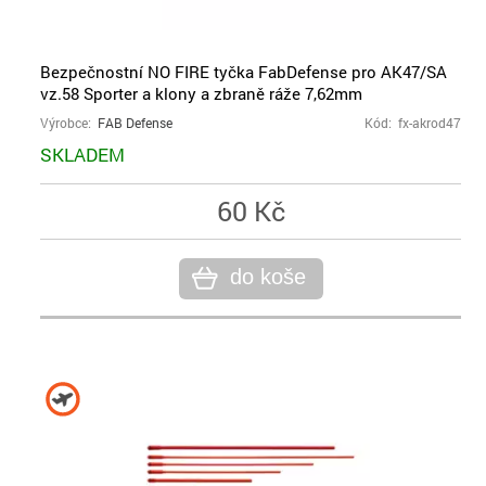
Bezpečnostní NO FIRE tyčka FabDefense pro AK47/SA
vz.58 Sporter a klony a zbraně ráže 7,62mm
Výrobce:
FAB Defense
Kód: fx-akrod47
SKLADEM
60 Kč
do koše