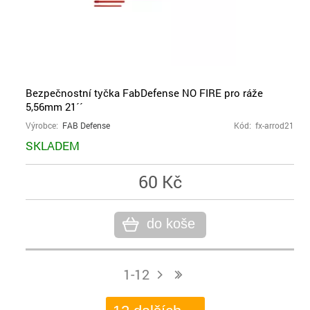
Bezpečnostní tyčka FabDefense NO FIRE pro ráže
5,56mm 21´´
Výrobce:
FAB Defense
Kód: fx-arrod21
SKLADEM
60 Kč
do koše
1-12
j
n