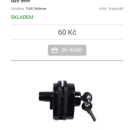
ráže 9mm
Výrobce:
FAB Defense
Kód: fx-psrod9
SKLADEM
60 Kč
do koše