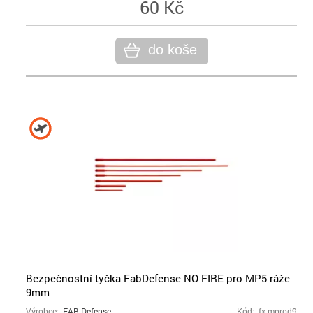
60 Kč
do koše
Bezpečnostní tyčka FabDefense NO FIRE pro MP5 ráže
9mm
Výrobce:
FAB Defense
Kód: fx-mprod9