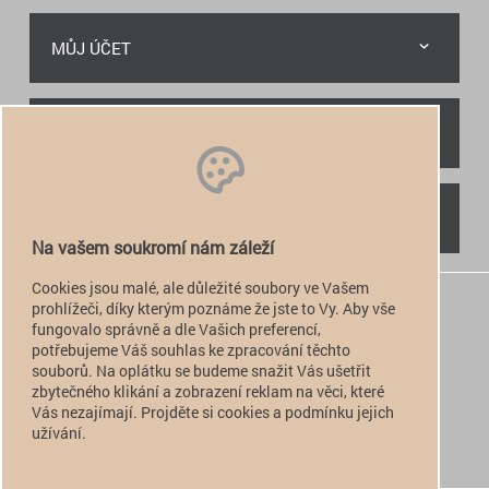
MŮJ ÚČET
RYCHLÝ KONTAKT
NAJDETE NÁS
Na vašem soukromí nám záleží
Cookies jsou malé, ale důležité soubory ve Vašem
+420 774 949 776

prohlížeči, díky kterým poznáme že jste to Vy. Aby vše
fungovalo správně a dle Vašich preferencí,
info@alfatactical.cz

potřebujeme Váš souhlas ke zpracování těchto
souborů. Na oplátku se budeme snažit Vás ušetřit
zbytečného klikání a zobrazení reklam na věci, které
Vás nezajímají. Projděte si cookies a podmínku jejich
verze pro PC
užívání.
verze pro Mobil