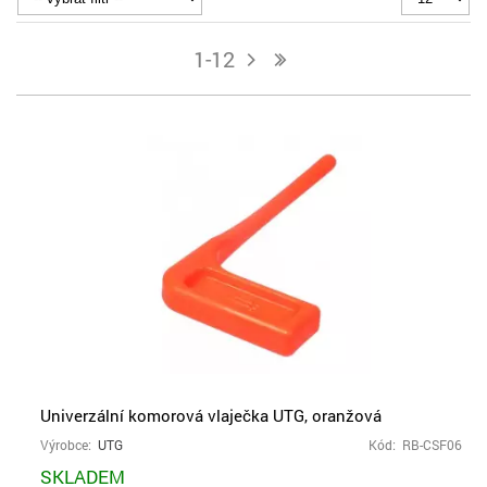
1-12
j
n
Univerzální komorová vlaječka UTG, oranžová
Výrobce:
UTG
Kód: RB-CSF06
SKLADEM