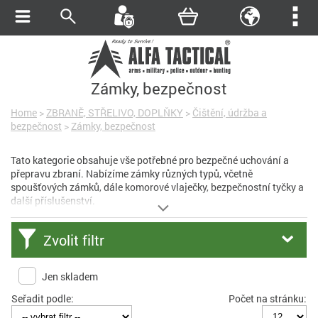
Zámky, bezpečnost
Home
>
ZBRANĚ, STŘELIVO, DOPLŇKY
>
Čištění, údržba a
bezpečnost
>
Zámky, bezpečnost
Tato kategorie obsahuje vše potřebné pro bezpečné uchování a
přepravu zbraní. Nabízíme zámky různých typů, včetně
spoušťových zámků, dále komorové vlaječky, bezpečnostní tyčky a
další příslušenství.
Zvolit filtr
Jen skladem
Seřadit podle:
Počet na stránku: