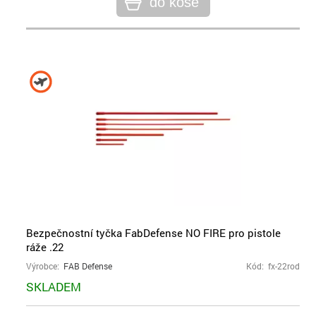
do koše
Bezpečnostní tyčka FabDefense NO FIRE pro pistole
ráže .22
Výrobce:
FAB Defense
Kód: fx-22rod
SKLADEM