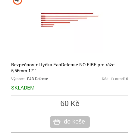
Bezpečnostní tyčka FabDefense NO FIRE pro ráže
5,56mm 17´´
Výrobce:
FAB Defense
Kód: fx-arrod16
SKLADEM
60 Kč
do koše