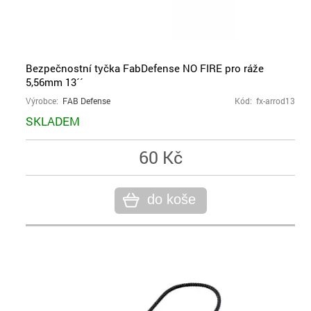
Bezpečnostní tyčka FabDefense NO FIRE pro ráže
5,56mm 13´´
Výrobce:
FAB Defense
Kód: fx-arrod13
SKLADEM
60 Kč
do koše