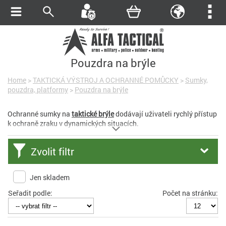
Pouzdra na brýle
Home
>
TAKTICKÁ VÝSTROJ A OCHRANNÉ POMŮCKY
>
Sumky,
pouzdra, platformy
>
Pouzdra na brýle
Ochranné sumky na
taktické brýle
dodávají uživateli rychlý přístup
k ochraně zraku v dynamických situacích.
Zvolit filtr
Jen skladem
Seřadit podle:
Počet na stránku: