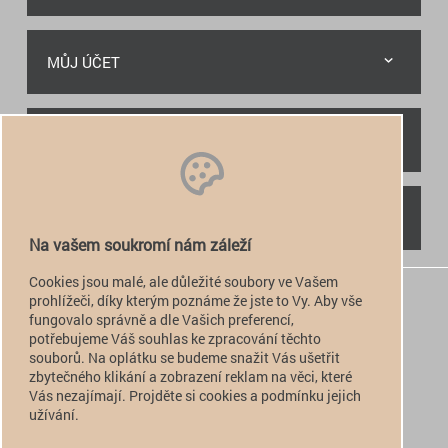
MŮJ ÚČET
RYCHLÝ KONTAKT
NAJDETE NÁS
Na vašem soukromí nám záleží
Cookies jsou malé, ale důležité soubory ve Vašem
+420 774 949 776

prohlížeči, díky kterým poznáme že jste to Vy. Aby vše
fungovalo správně a dle Vašich preferencí,
info@alfatactical.cz

potřebujeme Váš souhlas ke zpracování těchto
souborů. Na oplátku se budeme snažit Vás ušetřit
zbytečného klikání a zobrazení reklam na věci, které
Vás nezajímají. Projděte si cookies a podmínku jejich
verze pro PC
užívání.
verze pro Mobil