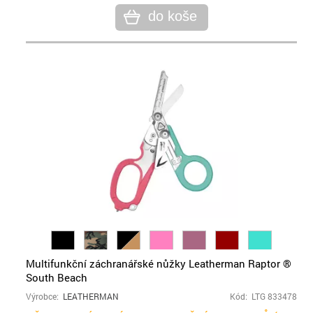
do koše
Multifunkční záchranářské nůžky Leatherman Raptor ®
South Beach
Výrobce:
LEATHERMAN
Kód: LTG 833478