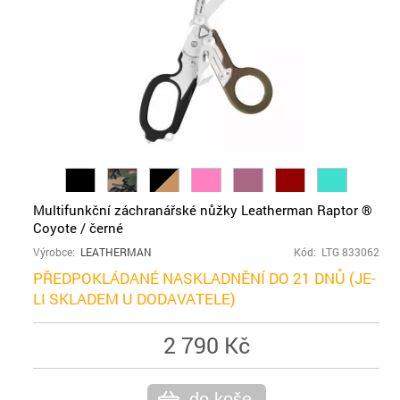
Multifunkční záchranářské nůžky Leatherman Raptor ®
Coyote / černé
Výrobce:
LEATHERMAN
Kód: LTG 833062
PŘEDPOKLÁDANÉ NASKLADNĚNÍ DO 21 DNŮ (JE-
LI SKLADEM U DODAVATELE)
2 790 Kč
do koše