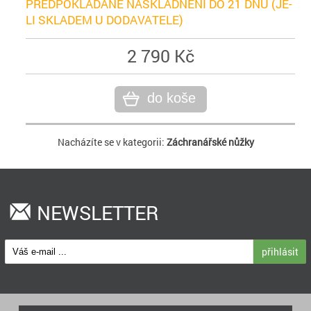
PŘEDPOKLÁDANÉ NASKLADNĚNÍ DO 21 DNŮ (JE-
LI SKLADEM U DODAVATELE)
2 790 Kč
do koše
Nacházíte se v kategorii:
Záchranářské nůžky
NEWSLETTER
přihlásit