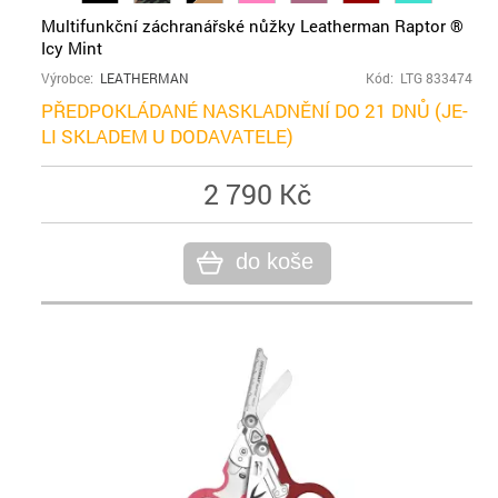
Multifunkční záchranářské nůžky Leatherman Raptor ®
Icy Mint
Výrobce:
LEATHERMAN
Kód: LTG 833474
PŘEDPOKLÁDANÉ NASKLADNĚNÍ DO 21 DNŮ (JE-
LI SKLADEM U DODAVATELE)
2 790 Kč
do koše