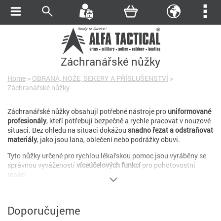
Záchranářské nůžky
Home
>
OBRANA, NOŽE, SEKERY A PŘÍSLUŠENSTVÍ
>
Záchranářské nůžky
Záchranářské nůžky obsahují potřebné nástroje pro
uniformované
profesionály
, kteří potřebují bezpečně a rychle pracovat v nouzové
situaci. Bez ohledu na situaci dokážou
snadno řezat a odstraňovat
materiály
, jako jsou lana, oblečení nebo podrážky obuvi.
Tyto nůžky určené pro rychlou lékařskou pomoc jsou vyráběny se
správnou vyvážeností
víceúčelových funkcí
pro pohotovostní
reakci.
Doporučujeme