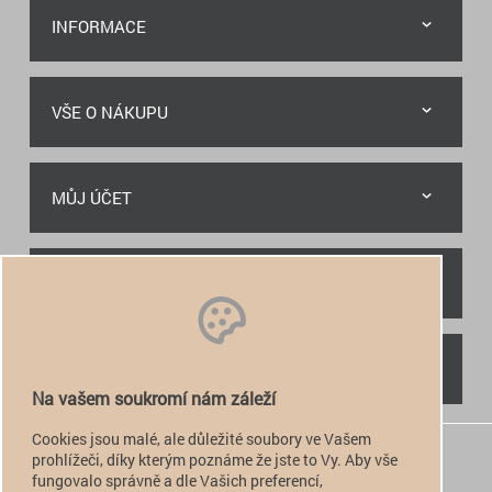
INFORMACE
VŠE O NÁKUPU
MŮJ ÚČET
RYCHLÝ KONTAKT
NAJDETE NÁS
Na vašem soukromí nám záleží
Cookies jsou malé, ale důležité soubory ve Vašem
+420 774 949 776

prohlížeči, díky kterým poznáme že jste to Vy. Aby vše
fungovalo správně a dle Vašich preferencí,
info@alfatactical.cz
