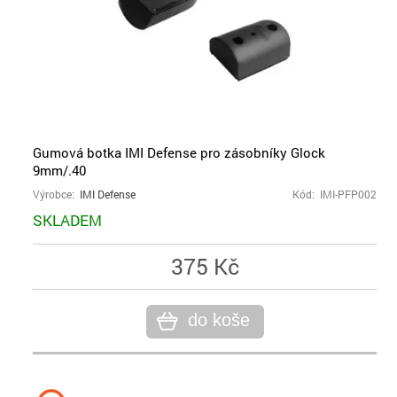
Gumová botka IMI Defense pro zásobníky Glock
9mm/.40
Výrobce:
IMI Defense
Kód: IMI-PFP002
SKLADEM
375 Kč
do koše