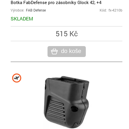
Botka FabDefense pro zásobníky Glock 42, +4
Výrobce:
FAB Defense
Kód: fx-4210b
SKLADEM
515 Kč
do koše