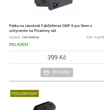
Patka na zásobník FabDefense GMF-9 pro 9mm s
uchycením na Picatinny rail
Výrobce:
FAB Defense
Kód: fx-gmf9
SKLADEM
399 Kč
do koše
POSLEDNÍ KUSY