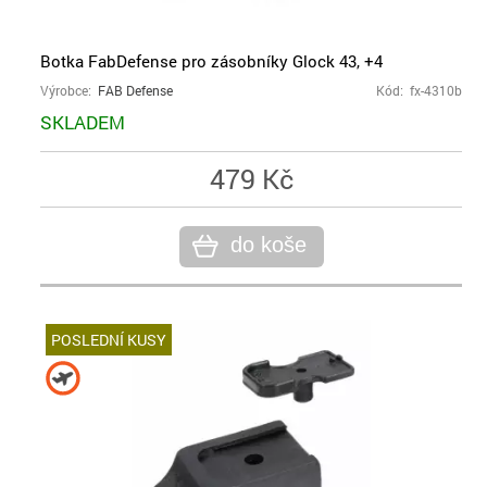
Botka FabDefense pro zásobníky Glock 43, +4
Výrobce:
FAB Defense
Kód: fx-4310b
SKLADEM
479 Kč
do koše
POSLEDNÍ KUSY