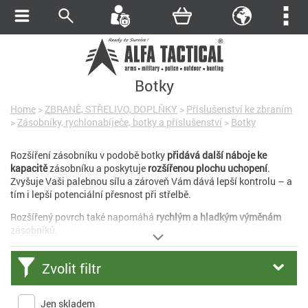
Botky
Home
>
ZBRANĚ, STŘELIVO, DOPLŇKY
>
Příslušenství ke zbraním
>
Zásobníky, rychlonabíječe, botky a příslušenství
>
Botky
Rozšíření zásobníku v podobě botky
přidává další náboje ke
kapacitě
zásobníku a poskytuje
rozšířenou plochu uchopení
.
Zvyšuje Vaši palebnou sílu a zároveň Vám dává lepší kontrolu – a
tím i lepší potenciální přesnost při střelbě.
Rozšířený povrch také napomáhá
rychlým a hladkým výměnám
zásobníků.
Zvolit filtr
Jen skladem