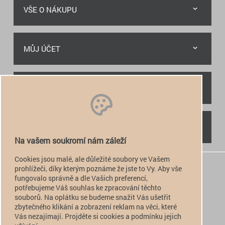
VŠE O NÁKUPU
MŮJ ÚČET
RYCHLÝ KONTAKT
NAJDETE NÁS
Na vašem soukromí nám záleží
Cookies jsou malé, ale důležité soubory ve Vašem
+420 774 949 776

prohlížeči, díky kterým poznáme že jste to Vy. Aby vše
fungovalo správně a dle Vašich preferencí,
info@alfatactical.cz

potřebujeme Váš souhlas ke zpracování těchto
souborů. Na oplátku se budeme snažit Vás ušetřit
zbytečného klikání a zobrazení reklam na věci, které
Vás nezajímají. Projděte si cookies a podmínku jejich
verze pro PC