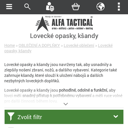
Lovecké opasky, kšandy
Home
>
OBLEČENÍ A DOPLŇKY
>
Lovecké oblečení
>
Lovecké
opasky, kšandy
Lovecké opasky a kšandy jsou navrženy tak, aby usnadnily a
zlepšily nošení zbraní, nožů, a dalšího vybavení. Kategorie také
zahrnuje kšandy, které slouží k uložení nábojů a dalších
nezbytných loveckých doplňků.
Lovecké opasky a kšandy jsou
pohodlné, odolné a funkční,
aby
lovci měli
snadný přístup k potřebnému vybavení
a měli ruce volné
pro další činnosti během lovu.
Zvolit filtr