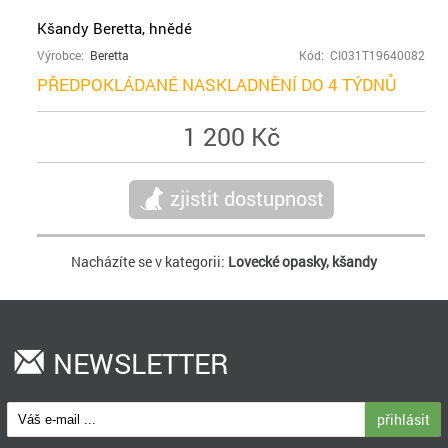
Kšandy Beretta, hnědé
Výrobce:
Beretta
Kód: CI031T19640082
PŘEDPOKLÁDANÉ NASKLADNĚNÍ DO 4 TÝDNŮ
1 200 Kč
zjistit dostupnost
Nacházíte se v kategorii:
Lovecké opasky, kšandy
NEWSLETTER
přihlásit