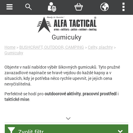
Gumicuky
Home
>
BUSHCRAFT, OUTDOOR, CAMPING
>
Celty, plachty
>
Gumicuky
Objevte v naší nabídce výběr šikovných gumicuků. Tyto pružné
zavazadlové napínače se hravě vejdou do každé kapsy a v
situacích, kdy je potřeba něco rychle upevnit, je jejich cena
nevyčíslitelná.
Perfektně se hodí pro
outdoorové aktivity
,
pracovní prostředí
i
taktické mise
.
Zvolit filtr