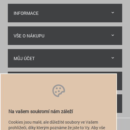
INFORMACE
VŠE O NÁKUPU
MŮJ ÚČET
RYCHLÝ KONTAKT
NAJDETE NÁS
Na vašem soukromí nám záleží
Cookies jsou malé, ale důležité soubory ve Vašem
+420 774 949 776

prohlížeči, díky kterým poznáme že jste to Vy. Aby vše