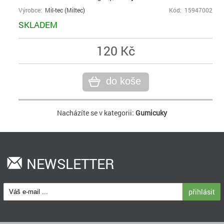
Výrobce:
Mil-tec (Miltec)
Kód: 15947002
SKLADEM
120 Kč
do koše
Nacházíte se v kategorii:
Gumicuky
NEWSLETTER
přihlásit