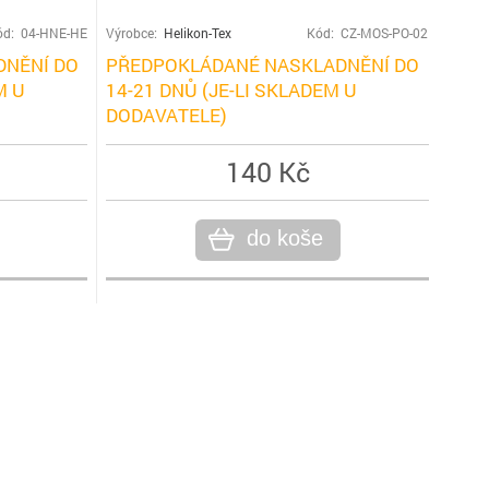
ód: 04-HNE-HE
Výrobce:
Helikon-Tex
Kód: CZ-MOS-PO-02
NĚNÍ DO
PŘEDPOKLÁDANÉ NASKLADNĚNÍ DO
M U
14-21 DNŮ (JE-LI SKLADEM U
DODAVATELE)
140 Kč
do koše