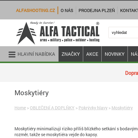
ALFASHOOTING.CZ
O NÁS
PRODEJNA PLZEŇ
KONTAK
HLAVNÍ NABÍDKA
ZNAČKY
AKCE
NOVINKY
NÁ
Dopra
Moskytiéry
Home
>
OBLEČENÍ A DOPLŇKY
>
Pokrývky hlavy
>
Moskytiéry
Moskytiéry minimalizují riziko příliš blízkého setkání s bodavý
rozměr, takže se moskytiéra vejde do kapsy.