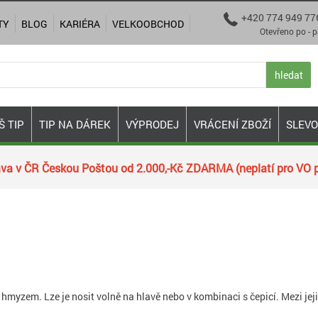
+420 774 949 77

TY
BLOG
KARIÉRA
VELKOOBCHOD
Otevřeno po - pá 9:00
hledat
Š TIP
TIP NA DÁREK
VÝPRODEJ
VRÁCENÍ ZBOŽÍ
SLEV
va v ČR Českou Poštou od 2.000,-Kč ZDARMA (neplatí pro VO p
m hmyzem. Lze je nosit volně na hlavě nebo v kombinaci s čepicí. Mezi j