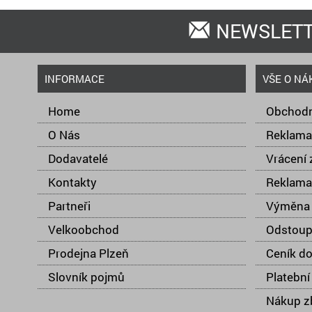
NEWSLET
INFORMACE
VŠE O NÁ
Home
Obchodn
O Nás
Reklama
Dodavatelé
Vrácení 
Kontakty
Reklama
Partneři
Výměna 
Velkoobchod
Odstoup
Prodejna Plzeň
Ceník d
Slovník pojmů
Platební
Nákup zb