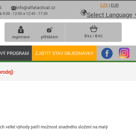
CZK
|
EUR
6
info@alfatactical.cz

Select Language
 - 12:00 a 12:45 - 17:30
0
ks /
0
Kč
registrace
přihlášení
OVÝ PROGRAM
ZJISTIT STAV OBJEDNÁVKY
rodej)
ejich velké výhody patří možnost snadného složení na malý