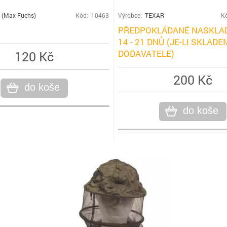
(Max Fuchs)
Kód: 10463
Výrobce:
TEXAR
K
PŘEDPOKLÁDANÉ NASKLAD
14 - 21 DNŮ (JE-LI SKLADE
DODAVATELE)
120 Kč
200 Kč
do koše
do koše