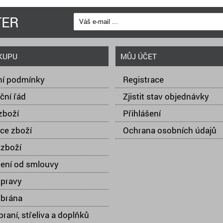
TER
KUPU
MŮJ ÚČET
í podmínky
Registrace
ční řád
Zjistit stav objednávky
zboží
Přihlášení
ce zboží
Ochrana osobních údajů
zboží
ení od smlouvy
opravy
 brána
raní, střeliva a doplňků