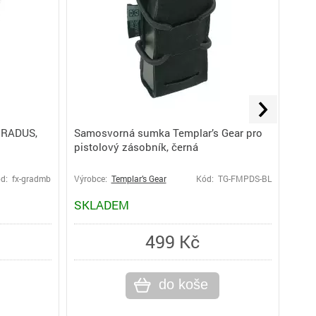
 GRADUS,
Samosvorná sumka Templar’s Gear pro
pistolový zásobník, černá
d: fx-gradmb
Výrobce:
Templar’s Gear
Kód: TG-FMPDS-BL
Výro
SKLADEM
SK
499 Kč
do koše