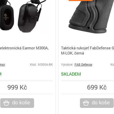
 elektronická Earmor M300A,
Taktická rukojeť FabDefense
M-LOK, černá
mor
Kód: M300A-BK
Výrobce:
FAB Defense
Kó
M
SKLADEM
999 Kč
699 Kč
do koše
do koše