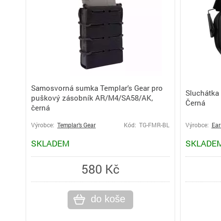
Samosvorná sumka Templar’s Gear pro
Sluchátka
puškový zásobník AR/M4/SA58/AK,
Černá
černá
Výrobce:
Templar’s Gear
Kód: TG-FMR-BL
Výrobce:
Ear
SKLADEM
SKLADE
580 Kč
do koše