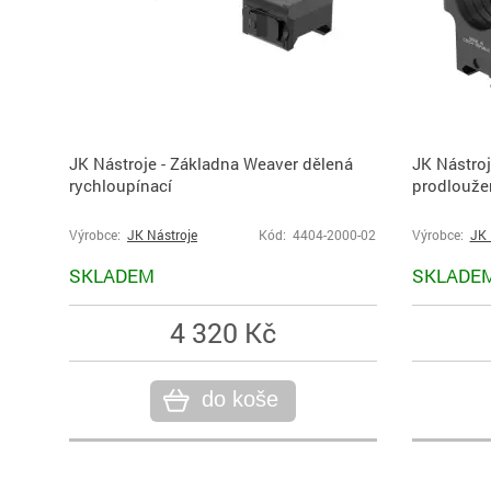
JK Nástroje - Základna Weaver dělená
JK Nástroj
rychloupínací
prodlouže
Výrobce:
JK Nástroje
Kód: 4404-2000-02
Výrobce:
JK 
SKLADEM
SKLADE
4 320 Kč
do koše