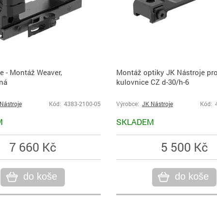
e - Montáž Weaver,
Montáž optiky JK Nástroje pr
ná
kulovnice CZ d-30/h-6
Nástroje
Kód: 4383-2100-05
Výrobce:
JK Nástroje
Kód: 
M
SKLADEM
7 660 Kč
5 500 Kč
do koše
do koše