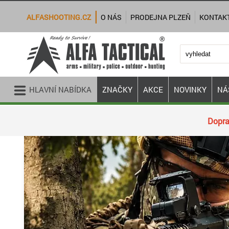
ALFASHOOTING.CZ
O NÁS
PRODEJNA PLZEŇ
KONTAK
HLAVNÍ NABÍDKA
ZNAČKY
AKCE
NOVINKY
NÁ
Dopra