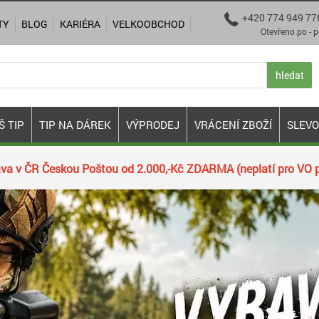
+420 774 949 77

TY
BLOG
KARIÉRA
VELKOOBCHOD
Otevřeno po - pá 9:00
hledat
Š TIP
TIP NA DÁREK
VÝPRODEJ
VRÁCENÍ ZBOŽÍ
SLEV
va v ČR Českou Poštou od 2.000,-Kč ZDARMA (neplatí pro VO p