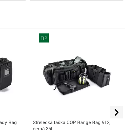
TIP
eady Bag
Střelecká taška COP Range Bag 912,
Takt
černá 35l
čern