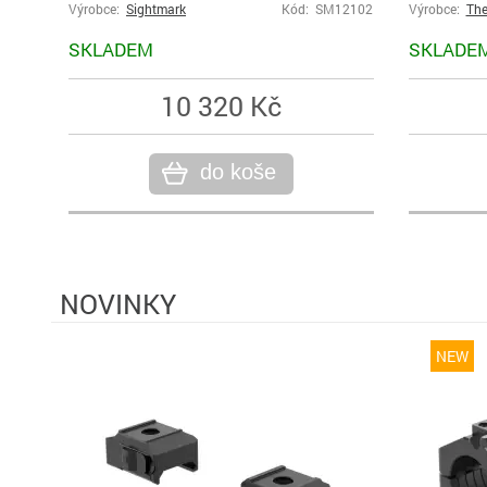
Výrobce:
Sightmark
Kód: SM12102
Výrobce:
The
SKLADEM
SKLADE
10 320 Kč
do koše
NOVINKY
NEW