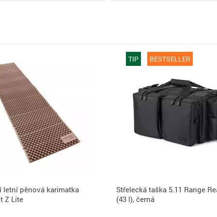
TIP
BESTSELLER
 letní pěnová karimatka
Střelecká taška 5.11 Range R
 Z Lite
(43 l), černá