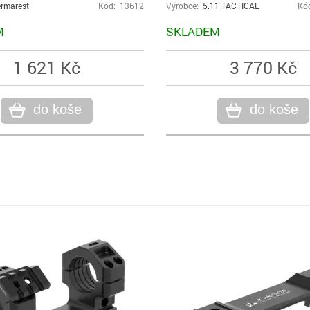
rmarest
Kód: 13612
Výrobce:
5.11 TACTICAL
Kó
M
SKLADEM
1 621 Kč
3 770 Kč
do koše
do koše