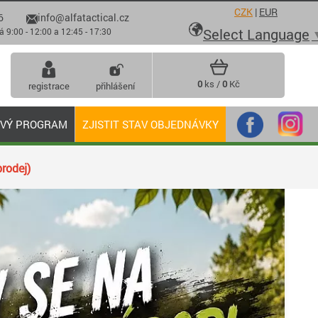
CZK
|
EUR
6
info@alfatactical.cz

Select Language
 - 12:00 a 12:45 - 17:30
0
ks /
0
Kč
registrace
přihlášení
OVÝ PROGRAM
ZJISTIT STAV OBJEDNÁVKY
rodej)