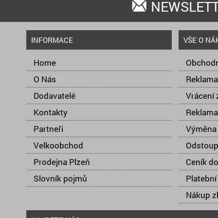
NEWSLET
INFORMACE
VŠE O NÁ
Home
Obchodn
O Nás
Reklama
Dodavatelé
Vrácení 
Kontakty
Reklama
Partneři
Výměna 
Velkoobchod
Odstoup
Prodejna Plzeň
Ceník d
Slovník pojmů
Platební
Nákup zb