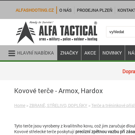
ALFASHOOTING.CZ
O NÁS
PRODEJNA PLZEŇ
KONTAK
HLAVNÍ NABÍDKA
ZNAČKY
AKCE
NOVINKY
NÁ
Dopra
Kovové terče - Armox, Hardox
Home
>
ZBRANĚ, STŘELIVO, DOPLŇKY
>
Terče a tréninkové přís
Tyto terče jsou vyrobeny z kvalitního kovu, což jim zaručuje dlou
Kovové střelecké terče poskytují
precizní zpětnou vazbu při zás