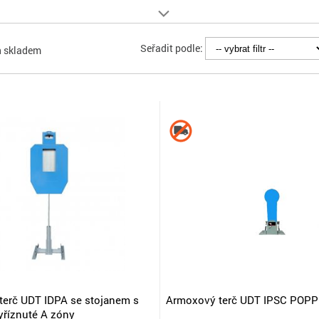
Seřadit podle:
n skladem
terč UDT IDPA se stojanem s
Armoxový terč UDT IPSC POP
yříznuté A zóny