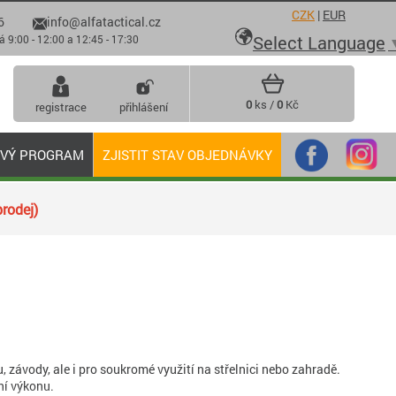
CZK
|
EUR
6
info@alfatactical.cz

Select Language
 - 12:00 a 12:45 - 17:30
0
ks /
0
Kč
registrace
přihlášení
OVÝ PROGRAM
ZJISTIT STAV OBJEDNÁVKY
rodej)
, závody, ale i pro soukromé využití na střelnici nebo zahradě.
ní výkonu.