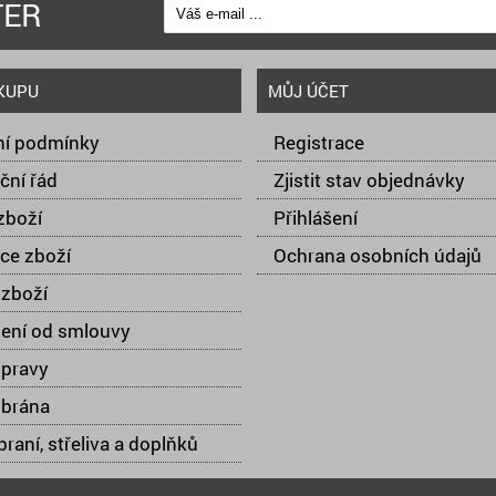
TER
KUPU
MŮJ ÚČET
í podmínky
Registrace
ční řád
Zjistit stav objednávky
zboží
Přihlášení
ce zboží
Ochrana osobních údajů
zboží
ení od smlouvy
opravy
 brána
raní, střeliva a doplňků