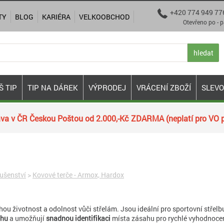
+420 774 949 77

TY
BLOG
KARIÉRA
VELKOOBCHOD
Otevřeno po - pá 9:00
hledat
Š TIP
TIP NA DÁREK
VÝPRODEJ
VRÁCENÍ ZBOŽÍ
SLEV
va v ČR Českou Poštou od 2.000,-Kč ZDARMA (neplatí pro VO p
lušenství
>
Kovové terče - Armox, Hardox
hou životnost a odolnost vůči střelám. Jsou ideální pro sportovní střelbu
ahu
a umožňují
snadnou identifikaci
místa zásahu pro rychlé vyhodnoce