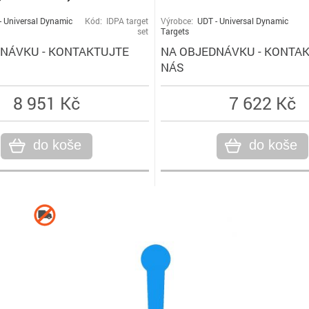
- Universal Dynamic
Kód: IDPA target
Výrobce:
UDT - Universal Dynamic
set
Targets
NÁVKU - KONTAKTUJTE
NA OBJEDNÁVKU - KONTA
NÁS
8 951 Kč
7 622 Kč
do koše
do koše