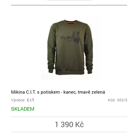
Mikina C.I.T. s potiskem - kanec, tmavě zelená
Výrobce:
C.I.T.
Kód: 653/S
SKLADEM
1 390 Kč