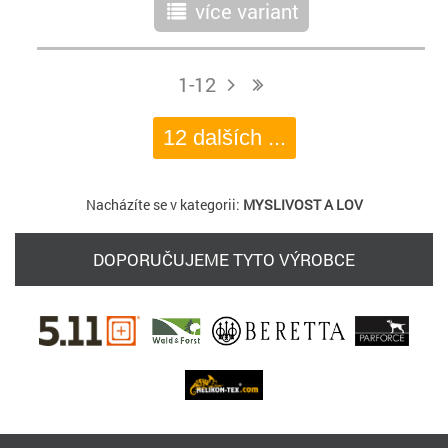
více variant
r
1-12
j
n
12 dalších ...
Nacházíte se v kategorii:
MYSLIVOST A LOV
DOPORUČUJEME TYTO VÝROBCE