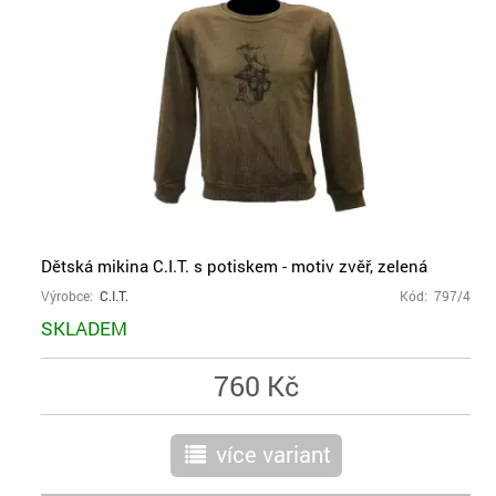
Dětská mikina C.I.T. s potiskem - motiv zvěř, zelená
Výrobce:
C.I.T.
Kód: 797/4
SKLADEM
760 Kč
více variant
r