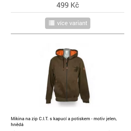
499 Kč
více variant
r
Mikina na zip C.I.T. s kapucí a potiskem - motiv jelen,
hnědá