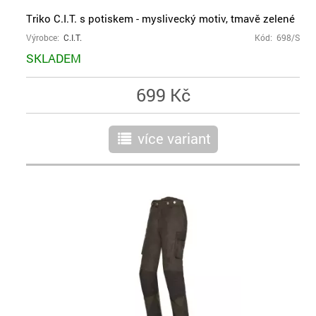
Triko C.I.T. s potiskem - myslivecký motiv, tmavě zelené
Výrobce:
C.I.T.
Kód: 698/S
SKLADEM
699 Kč
více variant
r