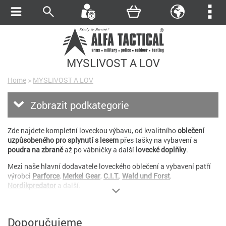
MYSLIVOST A LOV
Home
>
MYSLIVOST A LOV
Zobrazit podkategorie
Zde najdete kompletní loveckou výbavu, od kvalitního
oblečení
uzpůsobeného pro splynutí s lesem
přes tašky na vybavení a
poudra na zbraně
až po vábničky a další
lovecké doplňky
.
Mezi naše hlavní dodavatele loveckého oblečení a vybavení patří
výrobci
Parforce
,
Merkel Gear
,
C.I.T.
,
Wald und Forst
,
Nordikpredator
a další.
Doporučujeme