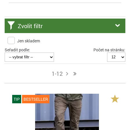
Zvolit filtr
Jen skladem
Seřadit podle:
Počet na stránku:
1-12
j
n
TIP
BESTSELLER