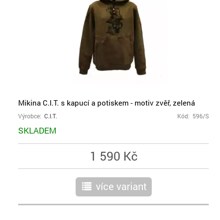
Mikina C.I.T. s kapucí a potiskem - motiv zvěř, zelená
Výrobce:
C.I.T.
Kód: 596/S
SKLADEM
1 590 Kč
více variant
r