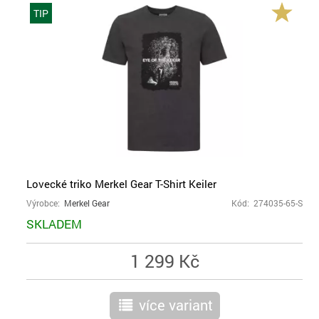
TIP
Lovecké triko Merkel Gear T-Shirt Keiler
Výrobce:
Merkel Gear
Kód: 274035-65-S
SKLADEM
1 299 Kč
více variant
r