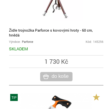
Židle trojnožka Parforce s kovovými hroty - 60 cm,
hnědá
Výrobce:
Parforce
Kód: 145256
SKLADEM
1 730 Kč
do koše
TIP