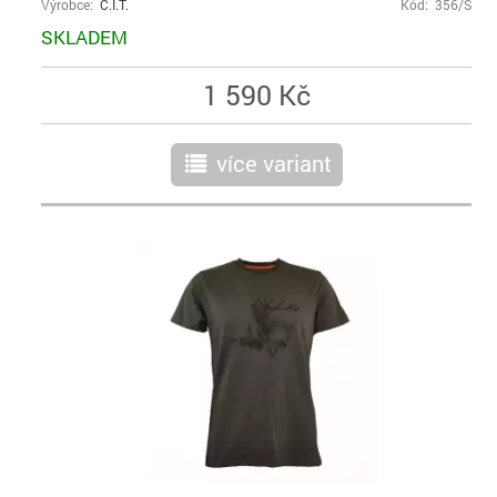
Výrobce:
C.I.T.
Kód: 356/S
SKLADEM
1 590 Kč
více variant
r