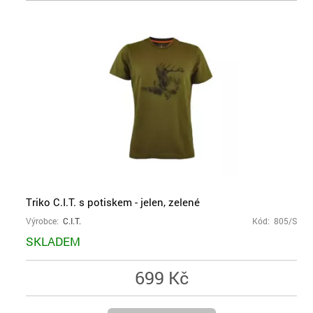
Triko C.I.T. s potiskem - jelen, zelené
Výrobce:
C.I.T.
Kód: 805/S
SKLADEM
699 Kč