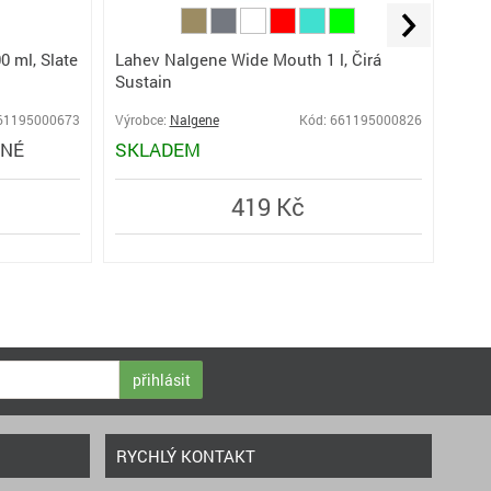
Lahev Nalgene Wide Mouth 1 l, Čirá
 ml, Slate
Lahe
Sustain
Gree
661195000673
Výrobce:
Nalgene
Kód: 661195000826
Výro
PNÉ
SKLADEM
SK
419 Kč
přihlásit
RYCHLÝ KONTAKT