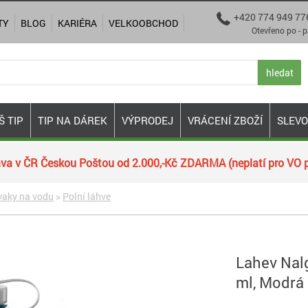
+420 774 949 77

TY
BLOG
KARIÉRA
VELKOOBCHOD
Otevřeno po - pá 9:00
hledat
Š TIP
TIP NA DÁREK
VÝPRODEJ
VRÁCENÍ ZBOŽÍ
SLEV
va v ČR Českou Poštou od 2.000,-Kč ZDARMA (neplatí pro VO p
vaky na vodu
>
Polní láhve
Lahev Nal
ml, Modrá