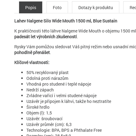
Popis
Foto
Dotazy k produktu
Rec
Lahev Nalgene Silo Wide Mouth 1500 ml, Blue Sustain
K praktičnosti této láhve Nalgene Wide Mouth o objemu 1500 ml
padesát let výrobních zkušeností
.
Rysky Vám pomůžou sledovat Váš pitný režim nebo usnadní míchán
pohodlně přenášet
.
Klíčové vlastnosti:
50% recyklovaný plast
Odolná proti nárazům
Vhodná pro studené i teplé nápoje
Nedrží zápach
Zvládne vařicí i velmi studené nápoje
Uzávěr je připojen k láhvi, takže ho neztratíte
Široké hrdlo
Objem (l): 1,5
Uzávěr: šroubovací
Uzávěr průměr (cm): 6,3
Technologie: BPA, BPS a Phthalate Free
Rozměry (cm): 28,5x8,9