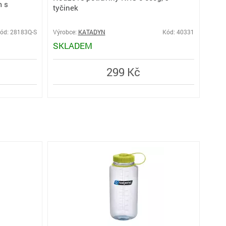
Im
m s
tyčinek
ód: 28183Q-S
Výrobce:
KATADYN
Kód: 40331
Výro
SKLADEM
SK
299 Kč