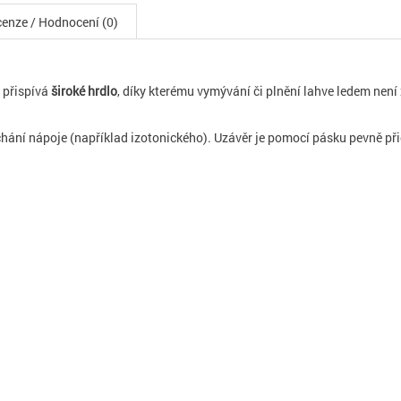
enze / Hodnocení (0)
 přispívá
široké hrdlo
, díky kterému vymývání či plnění lahve ledem není
í nápoje (například izotonického). Uzávěr je pomocí pásku pevně přich