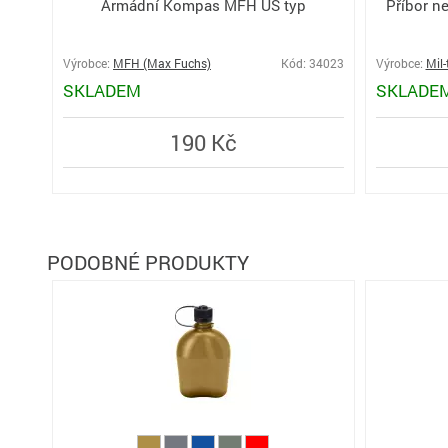
Armádní Kompas MFH US typ
Příbor ne
Výrobce:
MFH (Max Fuchs)
Kód: 34023
Výrobce:
Mil-
SKLADEM
SKLADE
190 Kč
PODOBNÉ PRODUKTY