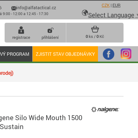
CZK
|
EUR
6
info@alfatactical.cz

Select Language
 - 12:00 a 12:45 - 17:30
0
ks /
0
Kč
registrace
přihlášení
OVÝ PROGRAM
ZJISTIT STAV OBJEDNÁVKY
rodej)
gene Silo Wide Mouth 1500
 Sustain