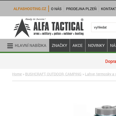
ALFASHOOTING.CZ
O NÁS
PRODEJNA PLZEŇ
KONTAK
HLAVNÍ NABÍDKA
ZNAČKY
AKCE
NOVINKY
NÁ
Dopra
Home
>
BUSHCRAFT, OUTDOOR, CAMPING
>
Lahve, termosky a 