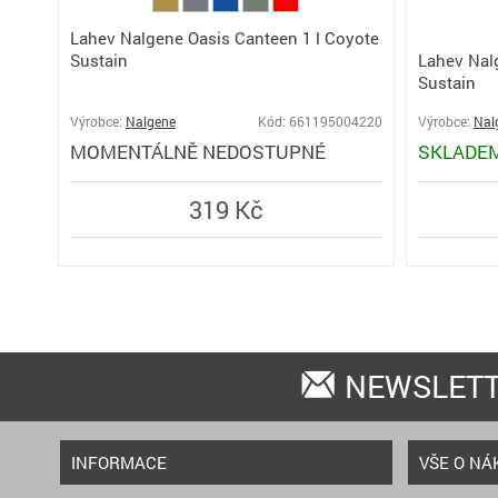
Lahev Nalgene Oasis Canteen 1 l Coyote
Sustain
Lahev Nal
Sustain
Výrobce:
Nalgene
Kód: 661195004220
Výrobce:
Nal
MOMENTÁLNĚ NEDOSTUPNÉ
SKLADE
319 Kč
NEWSLET
INFORMACE
VŠE O NÁ