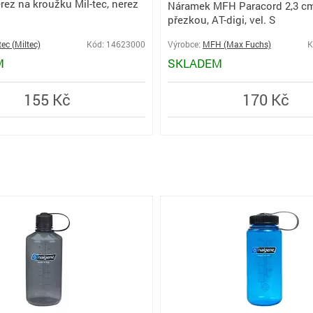
rez na kroužku Mil-tec, nerez
Náramek MFH Paracord 2,3 c
přezkou, AT-digi, vel. S
tec (Miltec)
Kód: 14623000
Výrobce:
MFH (Max Fuchs)
K
M
SKLADEM
155 Kč
170 Kč