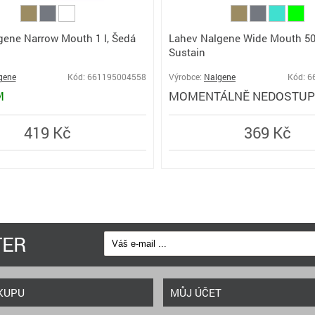
gene Narrow Mouth 1 l, Šedá
Lahev Nalgene Wide Mouth 500
Sustain
gene
Kód: 661195004558
Výrobce:
Nalgene
Kód: 
M
MOMENTÁLNĚ NEDOSTU
419 Kč
369 Kč
TER
KUPU
MŮJ ÚČET