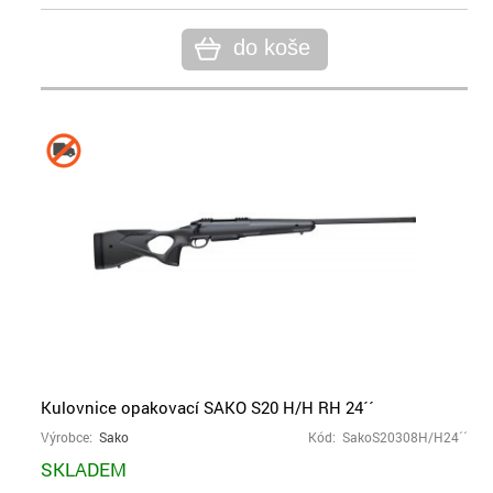
do koše
Kulovnice opakovací SAKO S20 H/H RH 24´´
Výrobce:
Sako
Kód: SakoS20308H/H24´´
SKLADEM