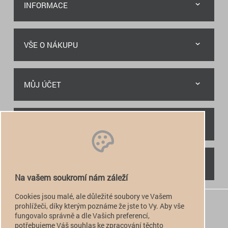
INFORMACE
VŠE O NÁKUPU
MŮJ ÚČET
RYCHLÝ KONTAKT
NAJDETE NÁS
Na vašem soukromí nám záleží
Cookies jsou malé, ale důležité soubory ve Vašem
+420 774 949 776

prohlížeči, díky kterým poznáme že jste to Vy. Aby vše
fungovalo správně a dle Vašich preferencí,
info@alfatactical.cz

potřebujeme Váš souhlas ke zpracování těchto