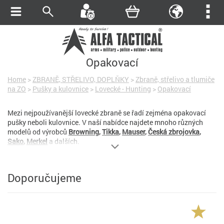
Opakovací
Home
>
ZBRANĚ, STŘELIVO, DOPLŇKY
>
Zbraně, střelivo a tlumiče
na ZO
>
Pušky a kulovnice
>
Lovecké - Hunting
>
Opakovací
Mezi nejpoužívanější lovecké zbraně se řadí zejména opakovací
pušky neboli kulovnice. V naší nabídce najdete mnoho různých
modelů od výrobců
Browning
,
Tikka
,
Mauser
,
Česká zbrojovka
,
Sako
,
Merkel
a dalších.
Doporučujeme