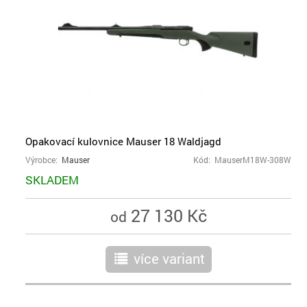
Opakovací kulovnice Mauser 18 Waldjagd
Výrobce:
Mauser
Kód: MauserM18W-308W
SKLADEM
27 130 Kč
od
více variant
r