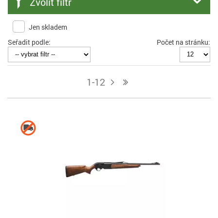
Zvolit filtr
Jen skladem
Seřadit podle:
Počet na stránku:
1-12
j
n