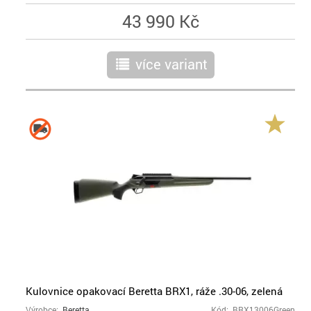
43 990 Kč
více variant
r
Kulovnice opakovací Beretta BRX1, ráže .30-06, zelená
Výrobce:
Beretta
Kód: BRX13006Green