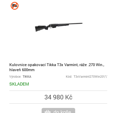
Kulovnice opakovací Tikka T3x Varmint, ráže .270 Win.,
hlaveň 600mm
Výrobce:
TIKKA
Kód: T3xVarmint270Win20\'\'
SKLADEM
34 980 Kč
do koše