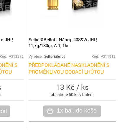
to JHP,
Sellier&Bellot - Náboj .40S&W JHP,
11,7g/180gr, A-1, 1ks
Kód: V312272
Výrobce:
Sellier&Bellot
Kód: V311912
NĚNÍ S
PŘEDPOKLÁDANÉ NASKLADNĚNÍ S
ŮTOU
PROMĚNLIVOU DODACÍ LHŮTOU
s
13 Kč / ks
í
obsahuje 50 ks v balení
ost
1x bal. do koše