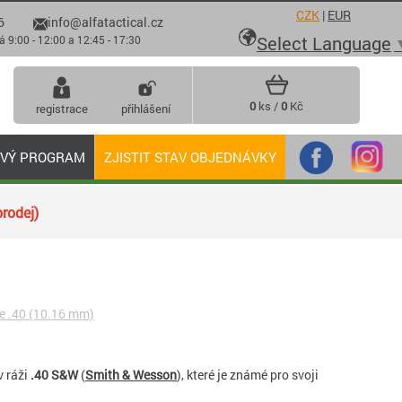
CZK
|
EUR
6
info@alfatactical.cz

Select Language
 - 12:00 a 12:45 - 17:30
0
ks /
0
Kč
registrace
přihlášení
OVÝ PROGRAM
ZJISTIT STAV OBJEDNÁVKY
rodej)
e .40 (10.16 mm)
v ráži
.40 S&W
(
Smith & Wesson
), které je známé pro svoji