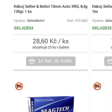
Náboj Sellier & Bellot 10mm Auto XRG, 8,4g
Náboj Selli
130gr, 1 ks
1ks
Výrobce:
Sellier&Bellot
Kód: V312482
Výrobce:
Selli
SKLADEM
SKLADEM
28,60 Kč / ks
obsahuje 25 ks v balení
1x bal. do koše