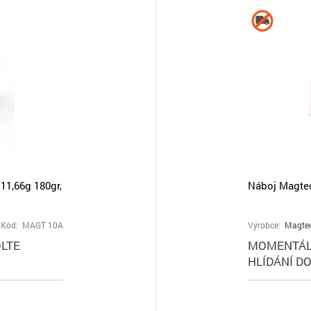
1,66g 180gr,
Náboj Magtec
Kód: MAGT 10A
Výrobce:
Magte
LTE
MOMENTÁL
HLÍDÁNÍ D