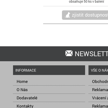
obsahuje 50 ks v balení
zjistit dostupnos
NEWSLET
INFORMACE
VŠE O NÁ
Home
Obchodn
O Nás
Reklama
Dodavatelé
Vrácení 
Kontakty
Reklama