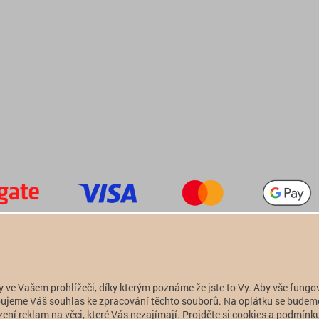
+420 774 949 776

info@alfatactical.cz

y ve Vašem prohlížeči, díky kterým poznáme že jste to Vy. Aby vše fungo
Copyright 2011 - 2026 alfatactical | vytvořeno
adSYSTEM
.
ebujeme Váš souhlas ke zpracování těchto souborů. Na oplátku se budem
ení reklam na věci, které Vás nezajímají. Projděte si cookies a podmínku