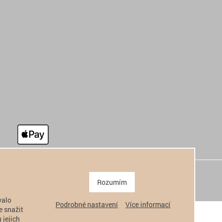
Rozumím
valo
Podrobné nastavení
Více informací
e snažit
 jejich