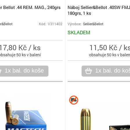
er Bellot .44 REM. MAG., 240grs
Náboj Sellier&Bellot .40SW FMJ
180grs, 1 ks
er&Bellot
Kód: V311402
Výrobce:
Sellier&Bellot
SKLADEM
17,80 Kč / ks
11,50 Kč / k
obsahuje 50 ks v balení
obsahuje 50 ks v balen
1x bal. do koše
1x bal. do ko