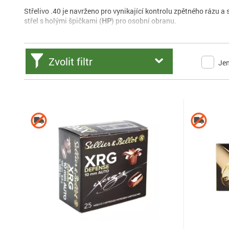
Střelivo .40 je navrženo pro vynikající kontrolu zpětného rázu a s
střel s holými špičkami (
HP
) pro osobní obranu.
Zvolit filtr
Je