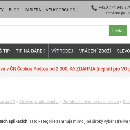
+420 774 949 77

TY
BLOG
KARIÉRA
VELKOOBCHOD
Otevřeno po - pá 9:00
hledat
Š TIP
TIP NA DÁREK
VÝPRODEJ
VRÁCENÍ ZBOŽÍ
SLEV
va v ČR Českou Poštou od 2.000,-Kč ZDARMA (neplatí pro VO p
iče na ZO
>
Střelivo, příslušenství
>
Pistolové a revolverové střelivo
>
Ráž
jních aplikacích
. Tato kategorie zahrnuje mimo jiné široký výběr střeliva 