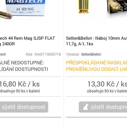
tech 44 Rem Mag SJSP FLAT
Sellier&Bellot - Náboj 10mm Au
5g 240GR
11,7g, A-1, 1ks
tech
Kód: MAGT 10005718
Výrobce:
Sellier&Bellot
LNĚ NEDOSTUPNÉ:
PŘEDPOKLÁDANÉ NASKLAD
LÍDÁNÍ DOSTUPNOSTI
PROMĚNLIVOU DODACÍ LH
16,80 Kč / ks
13,30 Kč / k
obsahuje 50 ks v balení
obsahuje 50 ks v balen
zjistit dostupnost
zjistit dostupn