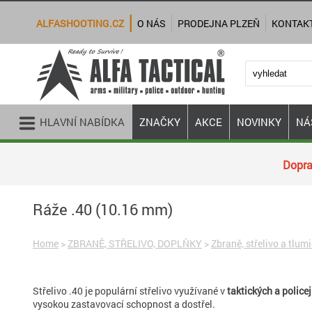
ALFASHOOTING.CZ
O NÁS
PRODEJNA PLZEŇ
KONTAK
HLAVNÍ NABÍDKA
ZNAČKY
AKCE
NOVINKY
NÁ
Dopra
Ráže .40 (10.16 mm)
Home
>
ZBRANĚ, STŘELIVO, DOPLŇKY
>
Zbraně, střelivo a tlum
Střelivo .40 je populární střelivo využívané v
taktických a police
vysokou zastavovací schopnost a dostřel.