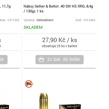
, 11,7g
Náboj Sellier & Bellot .40 SW HS XRG, 8,4g
/ 130gr, 1 ks
Kód: V311202
Výrobce:
Sellier&Bellot
Kód: V312462
SKLADEM
s
27,90 Kč / ks
í
obsahuje 25 ks v balení
še
1x bal. do koše