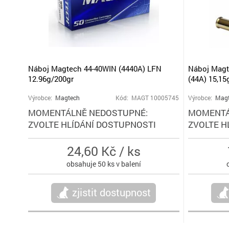
Náboj Magtech 44-40WIN (4440A) LFN
Náboj Mag
12.96g/200gr
(44A) 15,1
Výrobce:
Magtech
Kód: MAGT 10005745
Výrobce:
Mag
MOMENTÁLNĚ NEDOSTUPNÉ:
MOMENTÁ
ZVOLTE HLÍDÁNÍ DOSTUPNOSTI
ZVOLTE H
24,60 Kč / ks
obsahuje 50 ks v balení
zjistit dostupnost