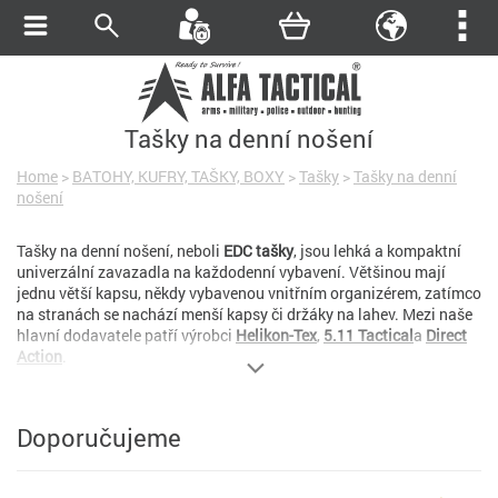
Tašky na denní nošení
Home
>
BATOHY, KUFRY, TAŠKY, BOXY
>
Tašky
>
Tašky na denní
nošení
Tašky na denní nošení, neboli
EDC tašky
, jsou lehká a kompaktní
univerzální zavazadla na každodenní vybavení. Většinou mají
jednu větší kapsu, někdy vybavenou vnitřním organizérem, zatímco
na stranách se nachází menší kapsy či držáky na lahev. Mezi naše
hlavní dodavatele patří výrobci
Helikon-Tex
,
5.11 Tactical
a
Direct
Action
.
Doporučujeme