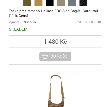
Taška přes rameno Helikon EDC Side Bag® - Cordura®
(11 l), Černá
Výrobce:
Helikon-Tex
Kód: TB-PPK-CD-01
SKLADEM
1 480 Kč
do koše