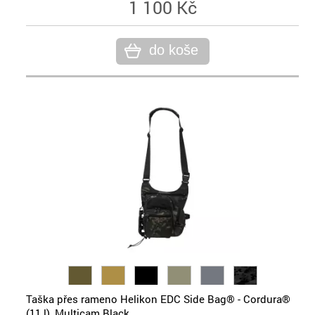
1 100 Kč
do koše
Taška přes rameno Helikon EDC Side Bag® - Cordura®
(11 l), Multicam Black