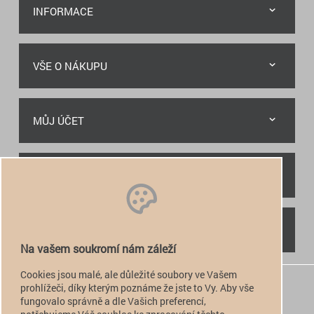
INFORMACE
VŠE O NÁKUPU
MŮJ ÚČET
RYCHLÝ KONTAKT
NAJDETE NÁS
Na vašem soukromí nám záleží
Cookies jsou malé, ale důležité soubory ve Vašem
+420 774 949 776

prohlížeči, díky kterým poznáme že jste to Vy. Aby vše
fungovalo správně a dle Vašich preferencí,
info@alfatactical.cz
