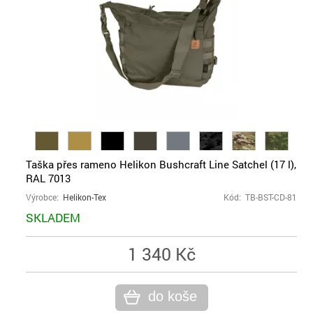
Taška přes rameno Helikon Bushcraft Line Satchel (17 l),
RAL 7013
Výrobce:
Helikon-Tex
Kód: TB-BST-CD-81
SKLADEM
1 340 Kč
do koše