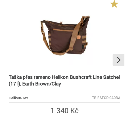
Taška přes rameno Helikon Bushcraft Line Satchel
(17 l), Earth Brown/Clay
Helikon-Tex
TB-BST-CD-0A0BA
1 340 Kč