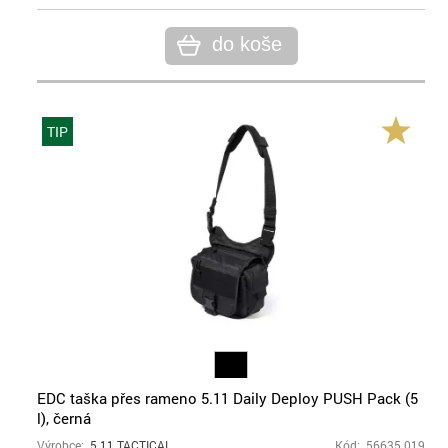
do koše
TIP
EDC taška přes rameno 5.11 Daily Deploy PUSH Pack (5
l), černá
Výrobce:
5.11 TACTICAL
Kód: 56635.019