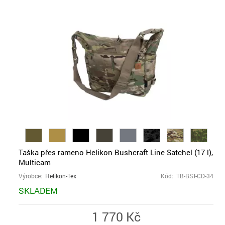
Taška přes rameno Helikon Bushcraft Line Satchel (17 l),
Multicam
Výrobce:
Helikon-Tex
Kód: TB-BST-CD-34
SKLADEM
1 770 Kč