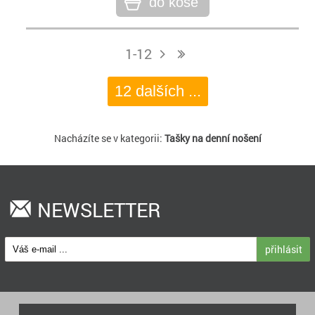
do koše
1-12
j
n
12 dalších ...
Nacházíte se v kategorii:
Tašky na denní nošení
NEWSLETTER
přihlásit