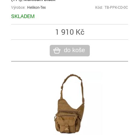
Výrobce:
Helikon-Tex
Kód: TB-PPK-CD-0C
SKLADEM
1 910 Kč
do koše