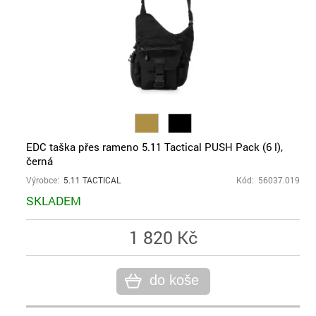
EDC taška přes rameno 5.11 Tactical PUSH Pack (6 l),
černá
Výrobce:
5.11 TACTICAL
Kód: 56037.019
SKLADEM
1 820 Kč
do koše