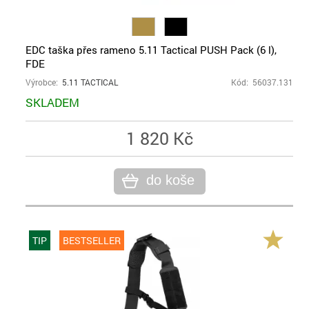
EDC taška přes rameno 5.11 Tactical PUSH Pack (6 l),
FDE
Výrobce:
5.11 TACTICAL
Kód: 56037.131
SKLADEM
1 820 Kč
do koše
TIP
BESTSELLER