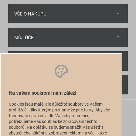
VŠE O NÁKUPU
MŮJ ÚČET
RYCHLÝ KONTAKT
NAJDETE NÁS
Na vašem soukromí nám záleží
Cookies jsou malé, ale důležité soubory ve Vašem
+420 774 949 776

prohlížeči, díky kterým poznáme že jste to Vy. Aby vše
fungovalo správně a dle Vašich preferencí,
info@alfatactical.cz

potřebujeme Váš souhlas ke zpracování těchto
souborů. Na oplátku se budeme snažit Vás ušetřit
zbytečného klikání a zobrazení reklam na věci, které