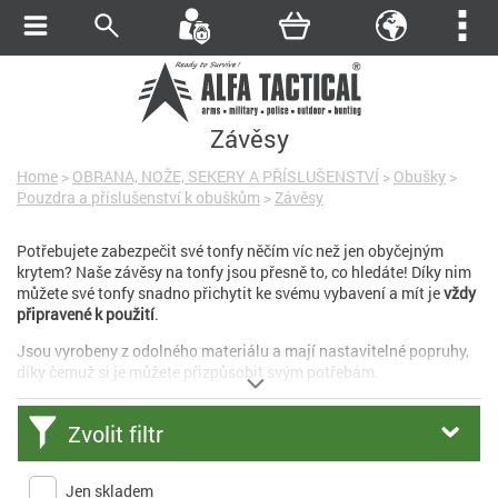
Závěsy
Home
>
OBRANA, NOŽE, SEKERY A PŘÍSLUŠENSTVÍ
>
Obušky
>
Pouzdra a příslušenství k obuškům
>
Závěsy
Potřebujete zabezpečit své tonfy něčím víc než jen obyčejným
krytem? Naše závěsy na tonfy jsou přesně to, co hledáte! Díky nim
můžete své tonfy snadno přichytit ke svému vybavení a mít je
vždy
připravené k použití
.
Jsou vyrobeny z odolného materiálu a mají nastavitelné popruhy,
díky čemuž si je můžete přizpůsobit svým potřebám.
Zvolit filtr
Jen skladem