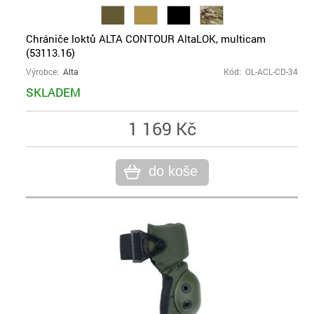
Chrániče loktů ALTA CONTOUR AltaLOK, multicam
(53113.16)
Výrobce:
Alta
Kód: OL-ACL-CD-34
SKLADEM
1 169 Kč
do koše