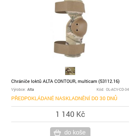
Chrániče loktů ALTA CONTOUR, multicam (53112.16)
Výrobce:
Alta
Kód: OL-ACV-CD-34
PŘEDPOKLÁDANÉ NASKLADNĚNÍ DO 30 DNŮ
1 140 Kč
do koše