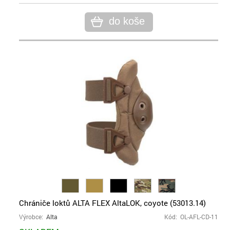
do koše
Chrániče loktů ALTA FLEX AltaLOK, coyote (53013.14)
Výrobce:
Alta
Kód: OL-AFL-CD-11