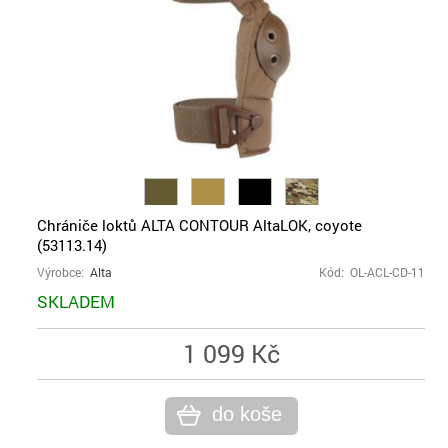
Chrániče loktů ALTA CONTOUR AltaLOK, coyote
(53113.14)
Výrobce:
Alta
Kód: OL-ACL-CD-11
SKLADEM
1 099 Kč
do koše