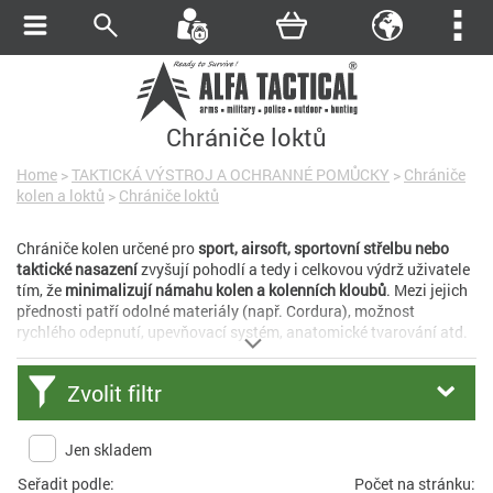
Chrániče loktů
Home
>
TAKTICKÁ VÝSTROJ A OCHRANNÉ POMŮCKY
>
Chrániče
kolen a loktů
>
Chrániče loktů
Chrániče kolen určené pro
sport, airsoft, sportovní střelbu nebo
taktické nasazení
zvyšují pohodlí a tedy i celkovou výdrž uživatele
tím, že
minimalizují námahu kolen a kolenních kloubů
. Mezi jejich
přednosti patří odolné materiály (např. Cordura), možnost
rychlého odepnutí, upevňovací systém, anatomické tvarování atd.
Zvolit filtr
Jen skladem
Seřadit podle:
Počet na stránku: