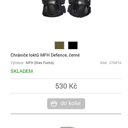
Chrániče loktů MFH Defence, černé
Výrobce:
MFH (Max Fuchs)
Kód: 27687A
SKLADEM
530 Kč
do koše