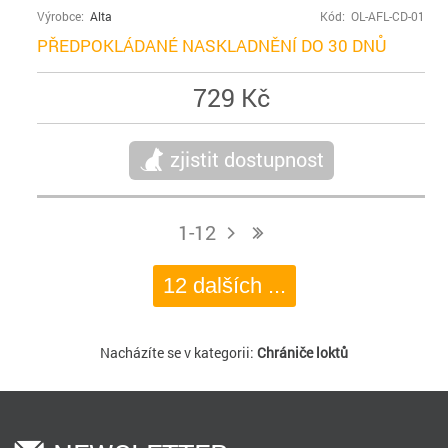
Výrobce:
Alta
Kód: OL-AFL-CD-01
PŘEDPOKLÁDANÉ NASKLADNĚNÍ DO 30 DNŮ
729 Kč
zjistit dostupnost
1-12
j
n
12 dalších ...
Nacházíte se v kategorii:
Chrániče loktů