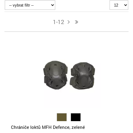
1-12
j
n
Chrániče loktů MFH Defence, zelené