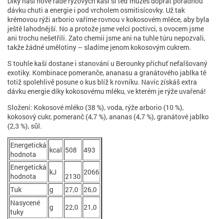
Díky naší nové řadě rýžových kaší si teď můžeš dopřát pořádnou
dávku chuti a energie i pod vrcholem osmitisícovky. Už tak
krémovou rýži arborio vaříme rovnou v kokosovém mléce, aby byla
ještě lahodnější. No a protože jsme velcí poctivci, s ovocem jsme
ani trochu nešetřili. Zato chemii jsme ani na tuhle túru nepozvali,
takže žádné umělotiny – sladíme jenom kokosovým cukrem.
S touhle kaší dostane i stanování u Berounky příchuť nefalšovaný
exotiky. Kombinace pomeranče, ananasu a granátového jablka tě
totiž spolehlivě posune o kus blíž k rovníku. Navíc získáš extra
dávku energie díky kokosovému mléku, ve kterém je rýže uvařená!
Složení: Kokosové mléko (38 %), voda, rýže arborio (10 %),
kokosový cukr, pomeranč (4,7 %), ananas (4,7 %), granátové jablko
(2,3 %), sůl.
Energetická
kcal
508
493
hodnota
Energetická
kJ
2066
hodnota
2130
Tuk
g
27,0
26,0
Nasycené
g
22,0
21,0
tuky