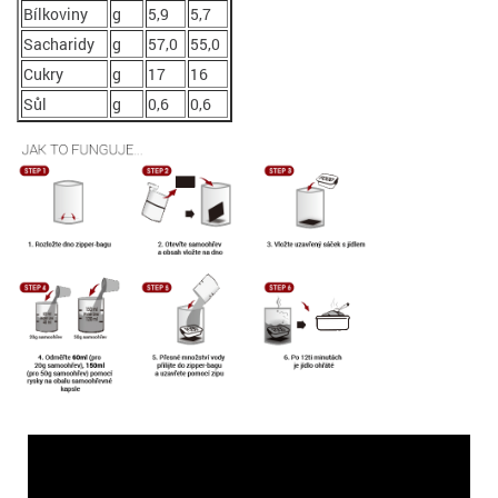
Bílkoviny
g
5,9
5,7
Sacharidy
g
57,0
55,0
Cukry
g
17
16
Sůl
g
0,6
0,6