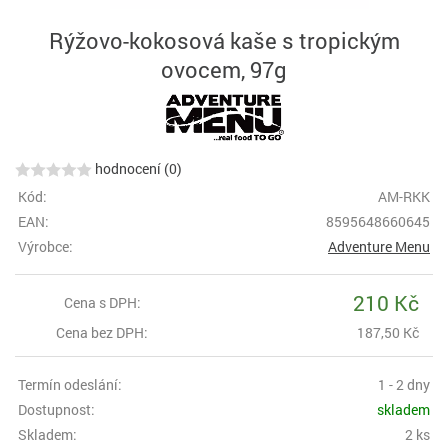
Rýžovo-kokosová kaše s tropickým
ovocem, 97g
hodnocení (0)
Kód:
AM-RKK
EAN:
8595648660645
Výrobce:
Adventure Menu
210 Kč
Cena s DPH:
Cena bez DPH:
187,50 Kč
Termín odeslání:
1 - 2 dny
Dostupnost:
skladem
Skladem:
2 ks