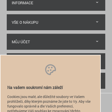
INFORMACE
VŠE O NÁKUPU
MŮJ ÚČET
RYCHLÝ KONTAKT
NAJDETE NÁS
Na vašem soukromí nám záleží
Cookies jsou malé, ale důležité soubory ve Vašem
+420 774 949 776

prohlížeči, díky kterým poznáme že jste to Vy. Aby vše
fungovalo správně a dle Vašich preferencí,
info@alfatactical.cz

potřebujeme Váš souhlas ke zpracování těchto