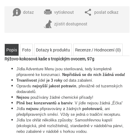
dotaz
vytisknout
poslat odkaz
zjistit dostupnost
Popis
Foto
Dotazy k produktu
Recenze / Hodnocení (0)
Rýžovo-kokosová kaše s tropickým ovocem, 97g
Jídla Adventure Menu jsou sterilovaná, tedy kompletně
připravené ke konzumaci.
Nepřidává se do nich žádná voda!
Trvanlivost
jídel
je 3 roky
od data zabalení.
Opravdu
nejvyšší jakost potravin
, převážně od tuzemských
dodavatelů.
Nejsou
používány žádné chemické přísady!
Plně bez konzervantů a barviv
. V jídle nejsou žádná „Éčka“
Jídla
nejsou
připravovány
z
žádných
polotovarů
, ani
předpřipravených směsí. Vždy se jedná o tradiční recepturu.
Jídla lze ohřát několika způsoby: Samoohřevnou kapslí
(ekologická, plně rozložitelná), standardně v nádobě/na pánvi,
nebo zabalené v nádobě s horkou vodou.