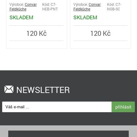
Výrobce:
Convar
Kód: C7-
Výrobce:
Convar
Kód: C7-
Feldküche
HEB-PNT
Feldküche
NGB-SC
SKLADEM
SKLADEM
120 Kč
120 Kč
NEWSLETTER
přihlásit