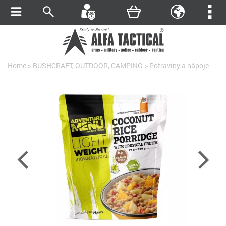
Home
>
BUSHCRAFT, OUTDOOR, CAMPING
>
Potraviny a nápoje