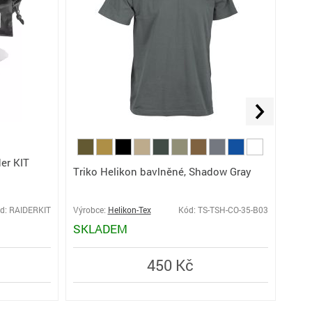
der KIT
Triko Helikon bavlněné, Shadow Gray
US
d: RAIDERKIT
Výrobce:
Helikon-Tex
Kód: TS-TSH-CO-35-B03
Výro
SKLADEM
SK
450 Kč