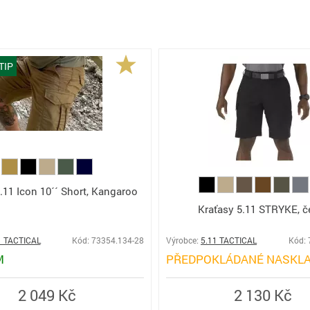
TIP
.11 Icon 10´´ Short, Kangaroo
Kraťasy 5.11 STRYKE, č
1 TACTICAL
Kód: 73354.134-28
Výrobce:
5.11 TACTICAL
Kód: 
M
PŘEDPOKLÁDANÉ NASKLA
2 049 Kč
2 130 Kč