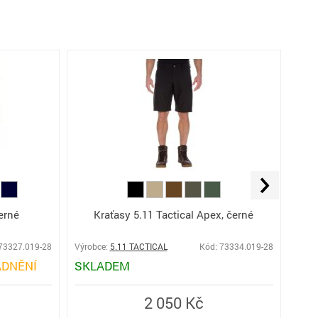
Krať
erné
Kraťasy 5.11 Tactical Apex, černé
zele
73327.019-28
Výrobce:
5.11 TACTICAL
Kód: 73334.019-28
Výro
DNĚNÍ
SKLADEM
SK
2 050 Kč