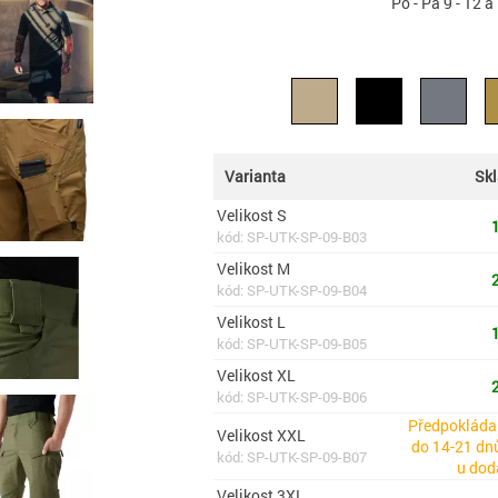
Po - Pá 9 - 12 a
Varianta
Sk
Velikost S
1
kód: SP-UTK-SP-09-B03
Velikost M
2
kód: SP-UTK-SP-09-B04
Velikost L
1
kód: SP-UTK-SP-09-B05
Velikost XL
2
kód: SP-UTK-SP-09-B06
Předpokláda
Velikost XXL
do 14-21 dnů
kód: SP-UTK-SP-09-B07
u dod
Velikost 3XL