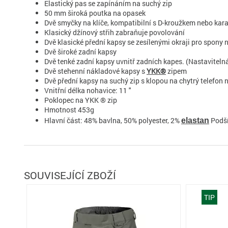
Elastický pas se zapínáním na suchý zip
50 mm široká poutka na opasek
Dvě smyčky na klíče, kompatibilní s D-kroužkem nebo kar
Klasický džínový střih zabraňuje povolování
Dvě klasické přední kapsy se zesílenými okraji pro spony 
Dvě široké zadní kapsy
Dvě tenké zadní kapsy uvnitř zadních kapes. (Nastaviteln
Dvě stehenní nákladové kapsy s
YKK®
zipem
Dvě přední kapsy na suchý zip s klopou na chytrý telefon
Vnitřní délka nohavice: 11 "
Poklopec na YKK ® zip
Hmotnost 453g
Hlavní část: 48% bavlna, 50% polyester, 2%
Podší
elastan
SOUVISEJÍCÍ ZBOŽÍ
TIP