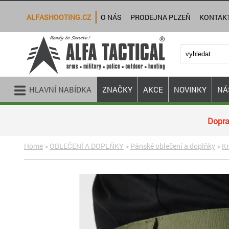
ALFASHOOTING.CZ
O NÁS
PRODEJNA PLZEŇ
KONTAK
HLAVNÍ NABÍDKA
ZNAČKY
AKCE
NOVINKY
NÁ
Dopra
Home
>
OBLEČENÍ A DOPLŇKY
>
Pánské oblečení a doplňky
>
Kr