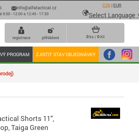
CZK
|
EUR
6
info@alfatactical.cz

Select Language
 - 12:00 a 12:45 - 17:30
0
ks /
0
Kč
registrace
přihlášení
OVÝ PROGRAM
ZJISTIT STAV OBJEDNÁVKY
rodej)
ctical Shorts 11",
top, Taiga Green