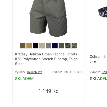
Kraťasy Helikon Urban Tactical Shorts
Ochranné s
8,5", Polycotton Stretch Ripstop, Taiga
čiré
Green
Výrobce:
Helikon-Tex
Kód: SP-UTS-SP-09-B03
Výrobce:
Boll
SKLADEM
SKLADE
1 149 Kč