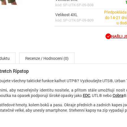
1
kód: SP-UTK-SP-09-B08
Předpokláda
Velikost 4XL
do 14-21 dnů
kód: SP-UTK-SP-09-B09
u dod
NAŠLI JS
oduktu
Recenze / Hodnocení (0)
tretch Ripstop
třebujete všechny taktické funkce kalhot UTP®? Vyzkoušejte UTS®, Urban 
ími, aby nezveřejnily identitu nositele, a přitom stále umožňují nosi
 poutka na opasek podporují široké opasky jako
EDC
, UTL® nebo
Cobra
®.
středové hmoty, kolem boků a pasu. Okraje předních a zadních kapes jso
tatečně velké, aby unesly smartphone. Stehenní kapsy na zip vypadají p