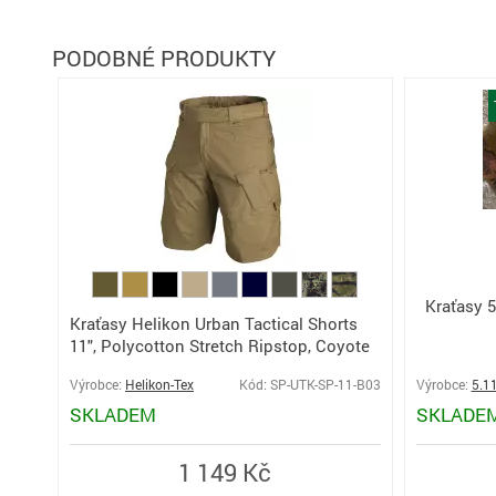
PODOBNÉ PRODUKTY
Kraťasy 5
Kraťasy Helikon Urban Tactical Shorts
11", Polycotton Stretch Ripstop, Coyote
Výrobce:
Helikon-Tex
Kód: SP-UTK-SP-11-B03
Výrobce:
5.1
SKLADEM
SKLADE
1 149 Kč