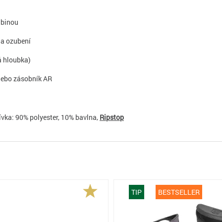
abinou
na ozubení
á hloubka)
 nebo zásobník AR
vka: 90% polyester, 10% bavlna,
Ripstop
TIP
BESTSELLER