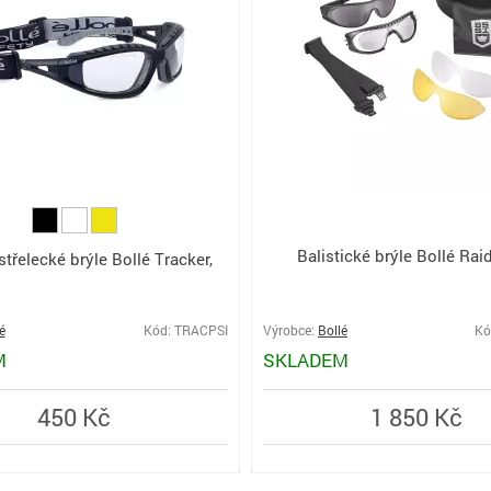
Balistické brýle Bollé Rai
třelecké brýle Bollé Tracker,
é
Kód: TRACPSI
Výrobce:
Bollé
Kó
M
SKLADEM
450 Kč
1 850 Kč