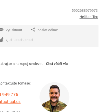
5902688979973
Helikon-Tex
vytisknout
poslat odkaz
zjistit dostupnost
struj se
a nakupuj se slevou -
Chci vědět víc
ontaktujte Tomáše:
4 949 776
tactical.cz