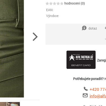
hodnocení (0)
EAN:
Výrobce:
dotaz
Zaregi
Potřebujete poradit?
K
+420 77
info@alfa