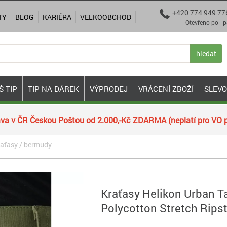
+420 774 949 77

TY
BLOG
KARIÉRA
VELKOOBCHOD
Otevřeno po - pá 9:00
hledat
Š TIP
TIP NA DÁREK
VÝPRODEJ
VRÁCENÍ ZBOŽÍ
SLEV
va v ČR Českou Poštou od 2.000,-Kč ZDARMA (neplatí pro VO p
aťasy / bermudy
Kraťasy Helikon Urban Ta
Polycotton Stretch Rips