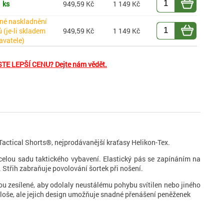
 ks
949,59 Kč
1 149 Kč
né naskladnění
 (je-li skladem
949,59 Kč
1 149 Kč
avatele)
TE LEPŠÍ CENU? Dejte nám vědět.
Tactical Shorts®, nejprodávanější kraťasy Helikon-Tex.
t celou sadu taktického vybavení. Elastický pás se zapínáním na
 Střih zabraňuje povolování šortek při nošení.
u zesílené, aby odolaly neustálému pohybu svítilen nebo jiného
loše, ale jejich design umožňuje snadné přenášení peněženek