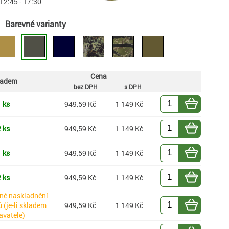
 12:45 - 17:30
Barevné varianty
Cena
ladem
bez DPH
s DPH
 ks
949,59 Kč
1 149 Kč
 ks
949,59 Kč
1 149 Kč
 ks
949,59 Kč
1 149 Kč
 ks
949,59 Kč
1 149 Kč
né naskladnění
 (je-li skladem
949,59 Kč
1 149 Kč
avatele)