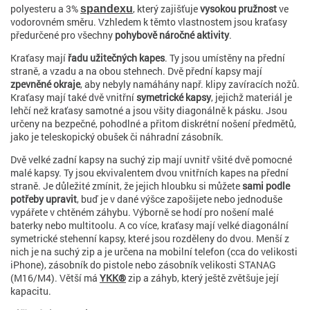
polyesteru a 3%
, který zajišťuje
vysokou pružnost
ve
spandexu
vodorovném směru. Vzhledem k těmto vlastnostem jsou kraťasy
předurčené pro všechny
pohybově náročné aktivity
.
Kraťasy mají
řadu užitečných kapes
. Ty jsou umístěny na přední
straně, a vzadu a na obou stehnech. Dvě přední kapsy mají
zpevněné okraje
, aby nebyly namáhány např. klipy zavíracích nožů.
Kraťasy mají také dvě vnitřní
symetrické kapsy
, jejichž materiál je
lehčí než kraťasy samotné a jsou všity diagonálně k pásku. Jsou
určeny na bezpečné, pohodlné a přitom diskrétní nošení předmětů,
jako je teleskopický obušek či náhradní zásobník.
Dvě velké zadní kapsy na suchý zip mají uvnitř všité dvě pomocné
malé kapsy. Ty jsou ekvivalentem dvou vnitřních kapes na přední
straně. Je důležité zmínit, že jejich hloubku si můžete
sami podle
potřeby upravit
, buď je v dané výšce zapošijete nebo jednoduše
vypářete v chtěném záhybu. Výborně se hodí pro nošení malé
baterky nebo multitoolu. A co více, kraťasy mají velké diagonální
symetrické stehenní kapsy, které jsou rozděleny do dvou. Menší z
nich je na suchý zip a je určena na mobilní telefon (cca do velikosti
iPhone), zásobník do pistole nebo zásobník velikosti STANAG
(M16/M4). Větší má
YKK®
zip a záhyb, který ještě zvětšuje její
kapacitu.