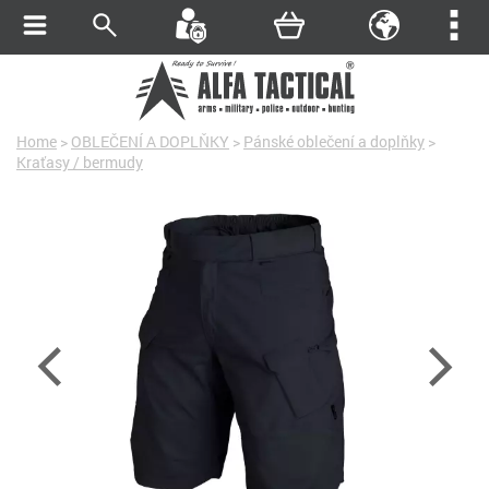
Home
>
OBLEČENÍ A DOPLŇKY
>
Pánské oblečení a doplňky
>
Kraťasy / bermudy