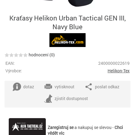
Kraťasy Helikon Urban Tactical GEN III,
Navy Blue
hodnocení (0)
EAN:
2400000022619
Výrobce:
Helikon-Tex
dotaz
vytisknout
poslat odkaz
zjistit dostupnost
Zaregistruj se
a nakupuj se slevou -
Chci
vědět víc