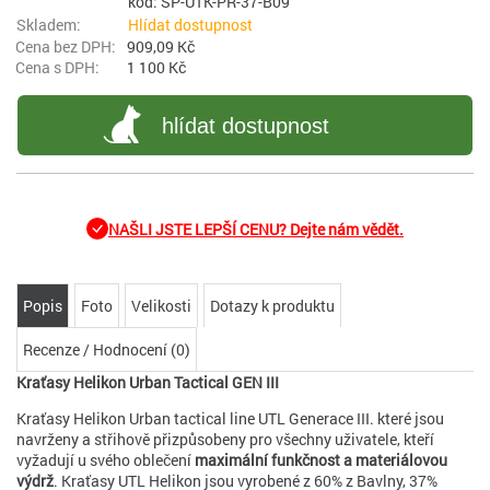
kód: SP-UTK-PR-37-B09
Hlídat dostupnost
909,09 Kč
1 100 Kč
hlídat dostupnost
NAŠLI JSTE LEPŠÍ CENU? Dejte nám vědět.
Popis
Foto
Velikosti
Dotazy k produktu
Recenze / Hodnocení (0)
Kraťasy Helikon Urban Tactical GEN III
Kraťasy Helikon Urban tactical line UTL Generace III. které jsou
navrženy a střihově přizpůsobeny pro všechny uživatele, kteří
vyžadují u svého oblečení
maximální funkčnost a materiálovou
výdrž
. Kraťasy UTL Helikon jsou vyrobené z 60% z Bavlny, 37%