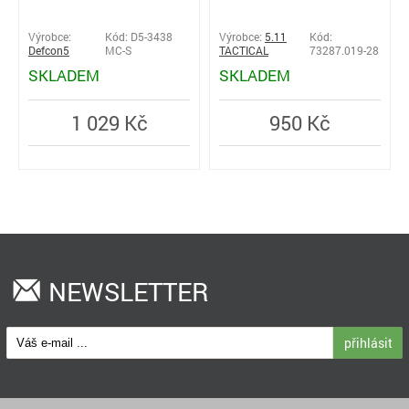
Výrobce:
Kód: D5-3438
Výrobce:
5.11
Kód:
Defcon5
MC-S
TACTICAL
73287.019-28
SKLADEM
SKLADEM
1 029 Kč
950 Kč
NEWSLETTER
přihlásit