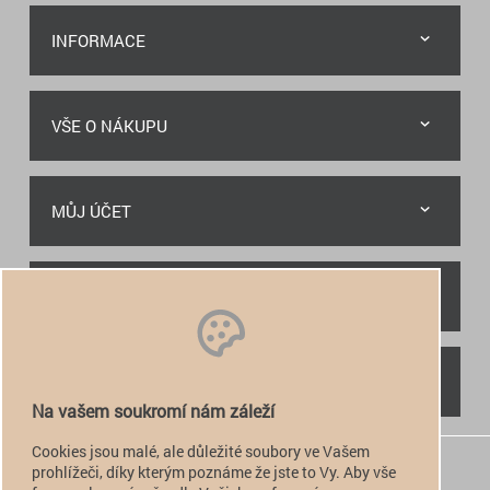
INFORMACE
VŠE O NÁKUPU
MŮJ ÚČET
RYCHLÝ KONTAKT
NAJDETE NÁS
Na vašem soukromí nám záleží
Cookies jsou malé, ale důležité soubory ve Vašem
+420 774 949 776

prohlížeči, díky kterým poznáme že jste to Vy. Aby vše