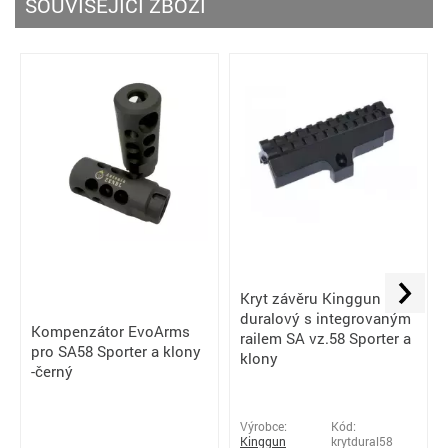
SOUVISEJÍCÍ ZBOŽÍ
Kryt závěru Kinggun
duralový s integrovaným
Kompenzátor EvoArms
railem SA vz.58 Sporter a
pro SA58 Sporter a klony
klony
-černý
Výrobce:
Kód:
Kinggun
krytdural58