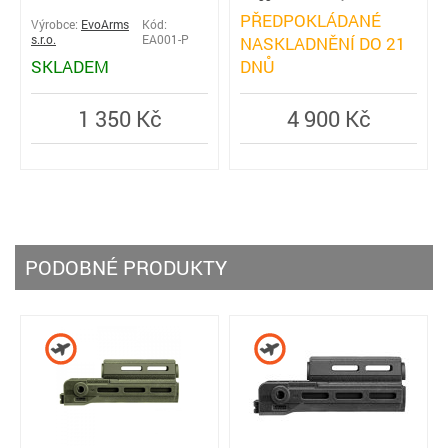
PŘEDPOKLÁDANÉ
Výrobce:
EvoArms
Kód:
s.r.o.
EA001-P
NASKLADNĚNÍ DO 21
SKLADEM
DNŮ
1 350 Kč
4 900 Kč
PODOBNÉ PRODUKTY