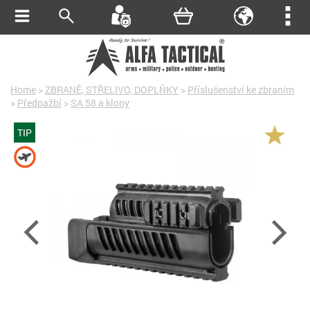
Home
>
ZBRANĚ, STŘELIVO, DOPLŇKY
>
Příslušenství ke zbraním
>
Předpažbí
>
SA 58 a klony
TIP