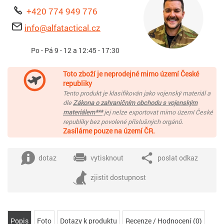
+420 774 949 776
info@alfatactical.cz
Po - Pá 9 - 12 a 12:45 - 17:30
Toto zboží je neprodejné mimo území České
republiky
Tento produkt je klasifikován jako vojenský materiál a
dle
Zákona o zahraničním obchodu s vojenským
materiálem***
jej nelze exportovat mimo území České
republiky bez povolené příslušných orgánů.
Zasíláme pouze na území ČR.
dotaz
vytisknout
poslat odkaz
zjistit dostupnost
Popis
Foto
Dotazy k produktu
Recenze / Hodnocení (0)