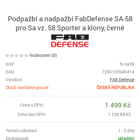
Podpažbí a nadpažbí FabDefense SA-58
pro Sa vz. 58 Sporter a klony, černé
hodnocení (0)
Kód:
fx-sa58
EAN:
7290105940414
Výrobce:
FAB Defense
Zboží zasíláme pouze:
ČESKÁ REPUBLIKA
1 499 Kč
Cena s DPH:
Cena bez DPH:
1 238,84 Kč
Termín odeslání:
1 - 2 dny
Dostupnost:
skladem