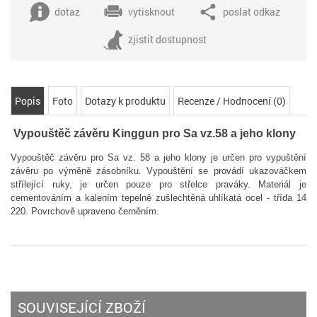
dotaz
vytisknout
poslat odkaz
zjistit dostupnost
Popis
Foto
Dotazy k produktu
Recenze / Hodnocení (0)
Vypouštěč závěru Kinggun pro Sa vz.58 a jeho klony
Vypouštěč závěru pro Sa vz. 58 a jeho klony je určen pro vypuštění
závěru po výměně zásobníku. Vypouštění se provádí ukazováčkem
střílející ruky, je určen pouze pro střelce praváky. Materiál je
cementováním a kalením tepelně zušlechtěná uhlíkatá ocel - třída 14
220. Povrchově upraveno černěním.
SOUVISEJÍCÍ ZBOŽÍ