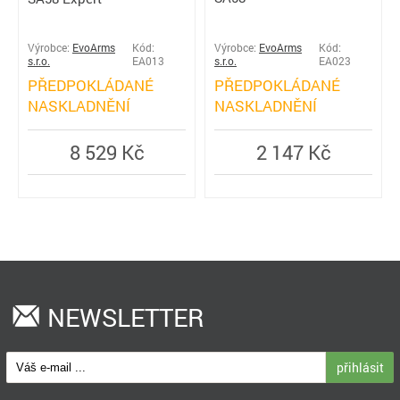
Výrobce:
EvoArms
Kód:
Výrobce:
EvoArms
Kód:
s.r.o.
EA013
s.r.o.
EA023
PŘEDPOKLÁDANÉ
PŘEDPOKLÁDANÉ
NASKLADNĚNÍ
NASKLADNĚNÍ
8 529 Kč
2 147 Kč
NEWSLETTER
přihlásit