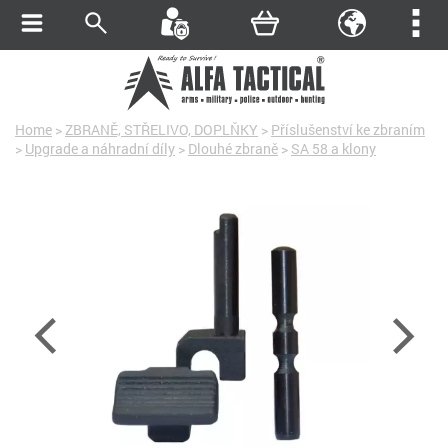
Home
>
ZBRANĚ, STŘELIVO, DOPLŇKY
>
Příslušenství ke zbraním
>
Upgrade a náhradní díly
>
Dlouhé zbraně
>
SA 58 a klony