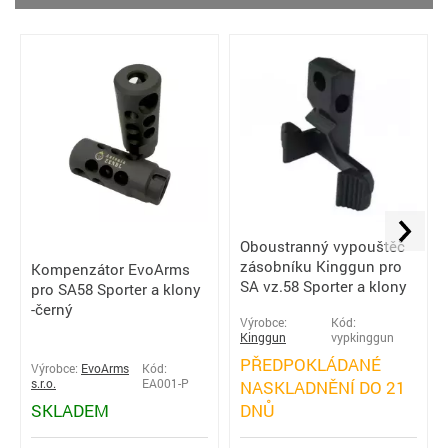
Oboustranný vypouštěč
zásobníku Kinggun pro
Kompenzátor EvoArms
SA vz.58 Sporter a klony
pro SA58 Sporter a klony
-černý
Výrobce:
Kód:
Kinggun
vypkinggun
PŘEDPOKLÁDANÉ
Výrobce:
EvoArms
Kód:
s.r.o.
EA001-P
NASKLADNĚNÍ DO 21
SKLADEM
DNŮ