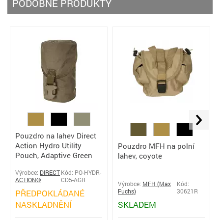
PODOBNÉ PRODUKTY
Pouzdro na lahev Direct
Action Hydro Utility
Pouzdro MFH na polní
Pouch, Adaptive Green
lahev, coyote
Výrobce:
DIRECT
Kód: PO-HYDR-
ACTION®
CD5-AGR
Výrobce:
MFH (Max
Kód:
PŘEDPOKLÁDANÉ
Fuchs)
30621R
NASKLADNĚNÍ
SKLADEM