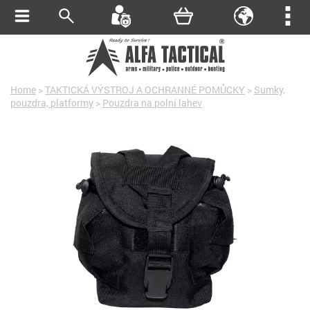
Home
>
TAKTICKÁ VÝSTROJ A OCHRANNÉ POMŮCKY
>
Sumky,
pouzdra, platformy
>
Pouzdra na polní lahev