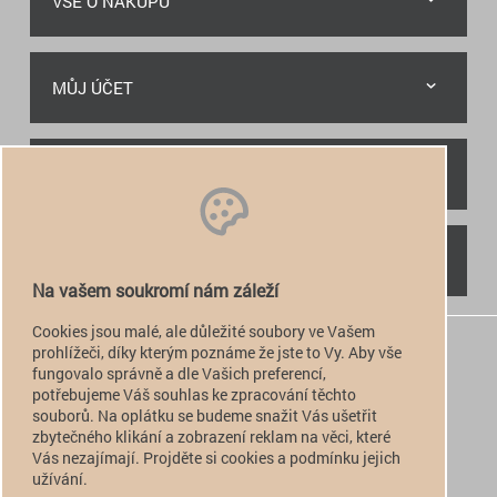
VŠE O NÁKUPU
MŮJ ÚČET
RYCHLÝ KONTAKT
NAJDETE NÁS
Na vašem soukromí nám záleží
Cookies jsou malé, ale důležité soubory ve Vašem
+420 774 949 776

prohlížeči, díky kterým poznáme že jste to Vy. Aby vše
fungovalo správně a dle Vašich preferencí,
info@alfatactical.cz

potřebujeme Váš souhlas ke zpracování těchto
souborů. Na oplátku se budeme snažit Vás ušetřit
zbytečného klikání a zobrazení reklam na věci, které
Vás nezajímají. Projděte si cookies a podmínku jejich
verze pro PC
užívání.