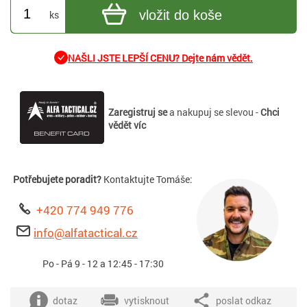
vložit do koše
ks
NAŠLI JSTE LEPŠÍ CENU? Dejte nám vědět.
Zaregistruj se
a nakupuj se slevou -
Chci
vědět víc
Potřebujete poradit?
Kontaktujte Tomáše:
+420 774 949 776
info@alfatactical.cz
Po - Pá 9 - 12 a 12:45 - 17:30
dotaz
vytisknout
poslat odkaz