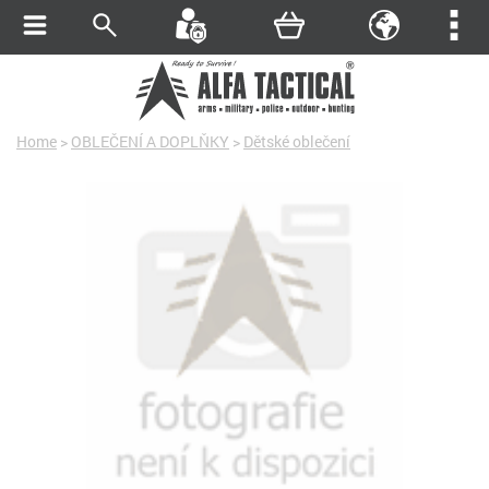
Home
>
OBLEČENÍ A DOPLŇKY
>
Dětské oblečení