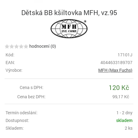
Dětská BB kšiltovka MFH, vz.95
hodnocení (0)
Kód:
17101J
EAN:
4044633189707
Výrobce:
MFH (Max Fuchs)
120 Kč
Cena s DPH:
Cena bez DPH:
99,17 Kč
Termín odeslání:
1 - 2 dny
Dostupnost:
skladem
Skladem:
2 ks