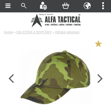
Home
>
OBLEČENÍ A DOPLŇKY
>
Dětské oblečení