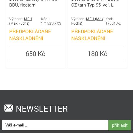
BDU, flectarn
CZ tarn Typ 95, vel. L
Výrobce:
MFH
Kód:
Výrobce:
MFH (Max
Kód:
(Max Fuchs)
17152V-XXS
Fuchs)
17001J-L
PŘEDPOKLÁDANÉ
PŘEDPOKLÁDANÉ
NASKLADNĚNÍ
NASKLADNĚNÍ
650 Kč
180 Kč
NEWSLETTER
přihlásit