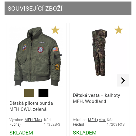
SOUVISEJÍCÍ ZBOŽÍ
Dětská vesta + kalhoty
MFH, Woodland
Dětská pilotní bunda
MFH CWU, zelená
Výrobce:
MFH (Max
Kód:
Výrobce:
MFH (Max
Kód:
Fuchs)
17203T-XS
Fuchs)
17352B-S
SKLADEM
SKLADEM