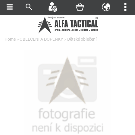
Home
>
OBLEČENÍ A DOPLŇKY
>
Dětské oblečení