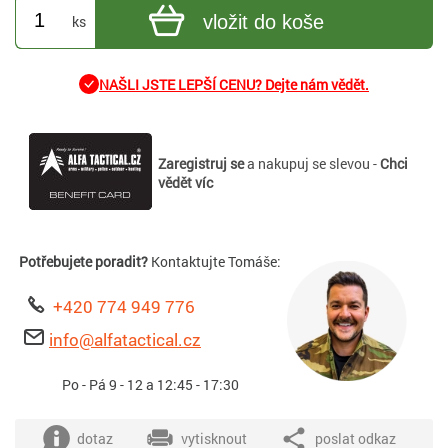
vložit do koše
ks
NAŠLI JSTE LEPŠÍ CENU? Dejte nám vědět.
Zaregistruj se
a nakupuj se slevou -
Chci
vědět víc
Potřebujete poradit?
Kontaktujte Tomáše:
+420 774 949 776
info@alfatactical.cz
Po - Pá 9 - 12 a 12:45 - 17:30
dotaz
vytisknout
poslat odkaz