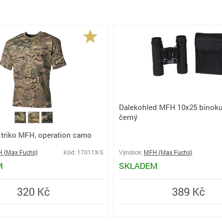
Dalekohled MFH 10x25 binokul
černý
 triko MFH, operation camo
 (Max Fuchs)
Kód: 17011X-S
Výrobce:
MFH (Max Fuchs)
M
SKLADEM
320 Kč
389 Kč