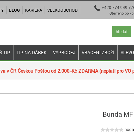
+420 774 949 77

TY
BLOG
KARIÉRA
VELKOOBCHOD
Otevřeno po - pá 9:00
hledat
Š TIP
TIP NA DÁREK
VÝPRODEJ
VRÁCENÍ ZBOŽÍ
SLEV
va v ČR Českou Poštou od 2.000,-Kč ZDARMA (neplatí pro VO p
Bunda MFH
hodno