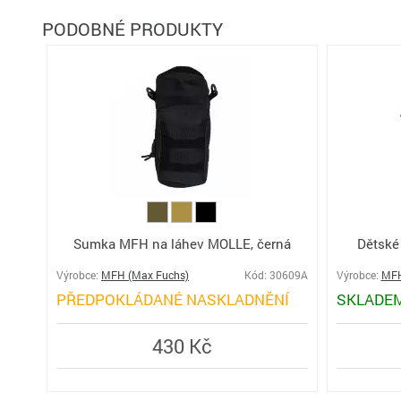
PODOBNÉ PRODUKTY
Sumka MFH na láhev MOLLE, černá
Dětské
Výrobce:
MFH (Max Fuchs)
Kód: 30609A
Výrobce:
MFH
PŘEDPOKLÁDANÉ NASKLADNĚNÍ
SKLADE
430 Kč