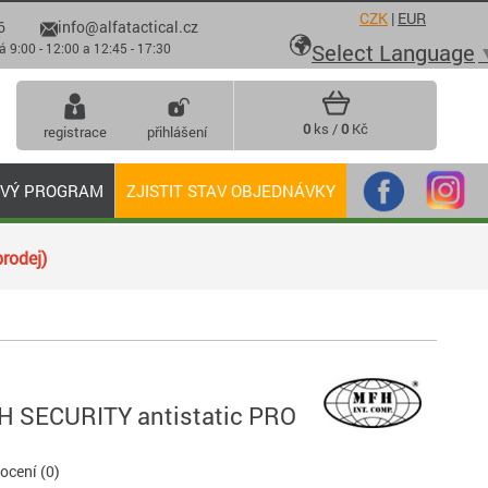
CZK
|
EUR
6
info@alfatactical.cz

Select Language
 - 12:00 a 12:45 - 17:30
0
ks /
0
Kč
registrace
přihlášení
OVÝ PROGRAM
ZJISTIT STAV OBJEDNÁVKY
rodej)
 SECURITY antistatic PRO
cení (0)