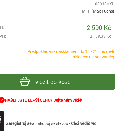
03913AXL
MFH (Max Fuchs)
2 590 Kč
H:
PH:
2 158,33 Kč
Předpokládané naskladnění do 14 - 21 dnů (je-li
skladem u dodavatele)
vložit do koše
NAŠLI JSTE LEPŠÍ CENU? Dejte nám vědět.
Zaregistruj se
a nakupuj se slevou -
Chci vědět víc