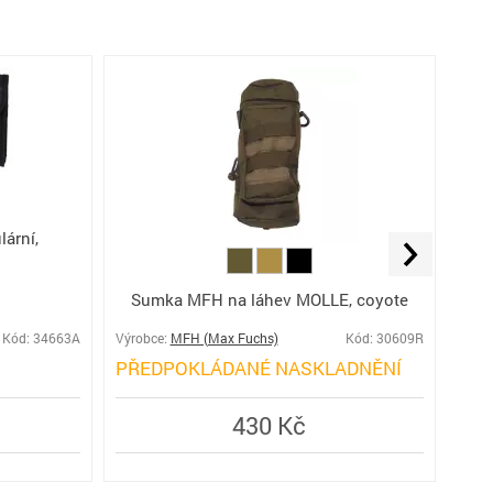
ární,
Brit
Rips
Sumka MFH na láhev MOLLE, coyote
Kód: 34663A
Výrobce:
MFH (Max Fuchs)
Kód: 30609R
Výro
PŘEDPOKLÁDANÉ NASKLADNĚNÍ
SK
430 Kč