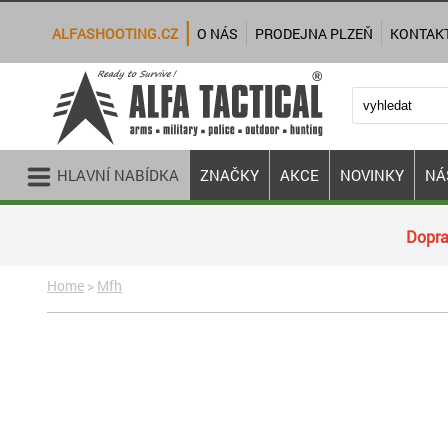
ALFASHOOTING.CZ
O NÁS
PRODEJNA PLZEŇ
KONTAK
HLAVNÍ NABÍDKA
ZNAČKY
AKCE
NOVINKY
NÁ
Dopra
Home
>
Mfh