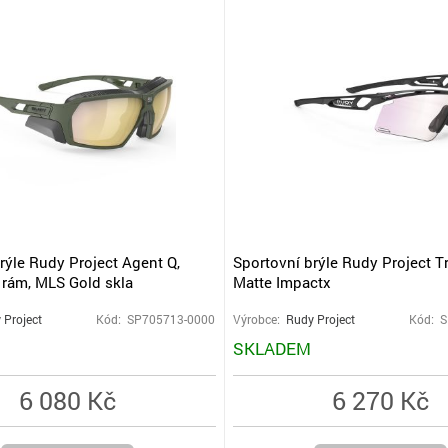
rýle Rudy Project Agent Q,
Sportovní brýle Rudy Project T
 rám, MLS Gold skla
Matte Impactx
 Project
Kód: SP705713-0000
Výrobce:
Rudy Project
Kód: 
SKLADEM
6 080 Kč
6 270 Kč