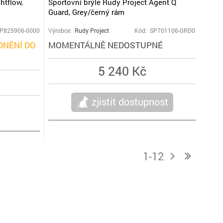
htflow,
Sportovní brýle Rudy Project Agent Q
Guard, Grey/černý rám
P825906-0000
Výrobce:
Rudy Project
Kód: SP701106-GRD0
NĚNÍ DO
MOMENTÁLNĚ NEDOSTUPNÉ
5 240 Kč
zjistit dostupnost
1-12
j
n