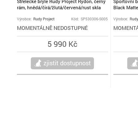
Střelecké brýle Rudy Project Rydon, černý
Sportovní b
rám, hnědá/čirá/žlutá/červená/rust skla
Black Matt
Výrobce:
Rudy Project
Kód: SP530306-S005
Výrobce:
Rudy
MOMENTÁLNĚ NEDOSTUPNÉ
MOMENTÁ
5 990 Kč
zjistit dostupnost