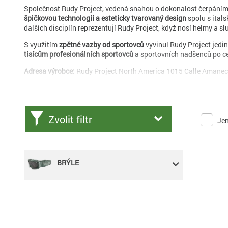
Společnost Rudy Project, vedená snahou o dokonalost čerpáním
špičkovou technologii a esteticky tvarovaný design
spolu s ital
dalších disciplín reprezentují Rudy Project, když nosí helmy a sl
S využitím
zpětné vazby od sportovců
vyvinul Rudy Project jedi
tisícům profesionálních sportovců
a sportovních nadšenců po c
Adresa výrobce:
Rudy Project North America 1015 Calle Amanec
Zvolit filtr
Je
BRÝLE