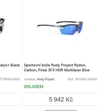
ralyx+ Black
Sportovní brýle Rudy Project Rydon,
Carbon, Polar 3FX HDR Multilaser Blue
SP768906-0000
Výrobce:
Rudy Project
Kód: SP536514-0000
SKLADEM
5 942 Kč