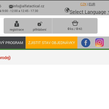
CZK
|
EUR
6
info@alfatactical.cz

Select Language
 - 12:00 a 12:45 - 17:30
0
ks /
0
Kč
registrace
přihlášení
OVÝ PROGRAM
ZJISTIT STAV OBJEDNÁVKY
rodej)