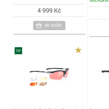
SKLADEM
4 999 Kč
do koše
TIP