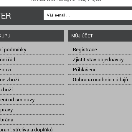
TER
KUPU
MŮJ ÚČET
í podmínky
Registrace
ční řád
Zjistit stav objednávky
zboží
Přihlášení
ce zboží
Ochrana osobních údajů
zboží
ení od smlouvy
opravy
 brána
raní, střeliva a doplňků