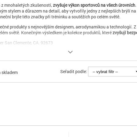
 z mnohaletých zkušeností,
zvyšuje výkon sportovců na všech úrovních
ským stylem a důrazem na detail, aby vytvořily jedny z nejlepších brýlí n
uneční brýle této značky při tréninku a soutěžích po celém světě.
nečné produkty s nejnovějším designem, aerodynamikou a technologií. Z
elém světě. Konečným výsledkem je kolekce produktů, které
zvyšují bezp
er San Clemente, CA. 92673
Seřadit podle:
n skladem