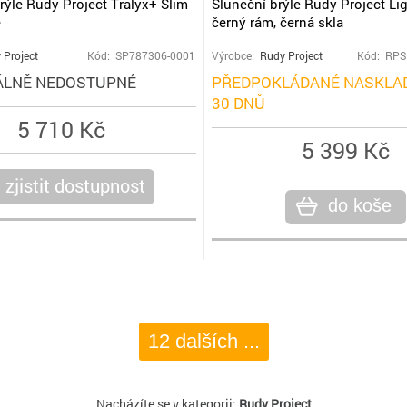
rýle Rudy Project Tralyx+ Slim
Sluneční brýle Rudy Project Lig
e
černý rám, černá skla
 Project
Kód: SP787306-0001
Výrobce:
Rudy Project
Kód: RPS
LNĚ NEDOSTUPNÉ
PŘEDPOKLÁDANÉ NASKLAD
30 DNŮ
5 710 Kč
5 399 Kč
zjistit dostupnost
do koše
12 dalších ...
Nacházíte se v kategorii:
Rudy Project