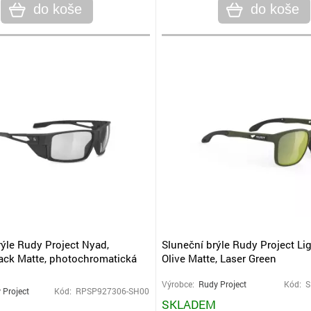
do koše
do koše
rýle Rudy Project Nyad,
Sluneční brýle Rudy Project Lig
ack Matte, photochromatická
Olive Matte, Laser Green
Výrobce:
Rudy Project
Kód: 
 Project
Kód: RPSP927306-SH00
SKLADEM