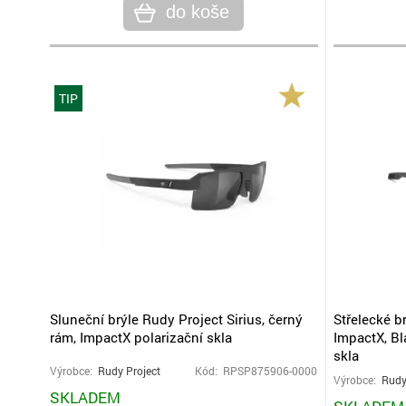
do koše
TIP
Sluneční brýle Rudy Project Sirius, černý
Střelecké b
rám, ImpactX polarizační skla
ImpactX, Bl
skla
Výrobce:
Rudy Project
Kód: RPSP875906-0000
Výrobce:
Rudy
SKLADEM