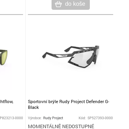
do koše
htflow,
Sportovní brýle Rudy Project Defender G-
Black
SP823213-0000
Výrobce:
Rudy Project
Kód: SP527393-0000
MOMENTÁLNĚ NEDOSTUPNÉ