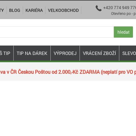
+420 774 949 77

TY
BLOG
KARIÉRA
VELKOOBCHOD
Otevřeno po - pá 9:00
hledat
Š TIP
TIP NA DÁREK
VÝPRODEJ
VRÁCENÍ ZBOŽÍ
SLEV
va v ČR Českou Poštou od 2.000,-Kč ZDARMA (neplatí pro VO p