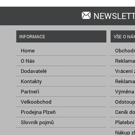
NEWSLET
INFORMACE
VŠE O NÁ
Home
Obchodn
O Nás
Reklama
Dodavatelé
Vrácení 
Kontakty
Reklama
Partneři
Výměna 
Velkoobchod
Odstoup
Prodejna Plzeň
Ceník d
Slovník pojmů
Platební
Nákup zb