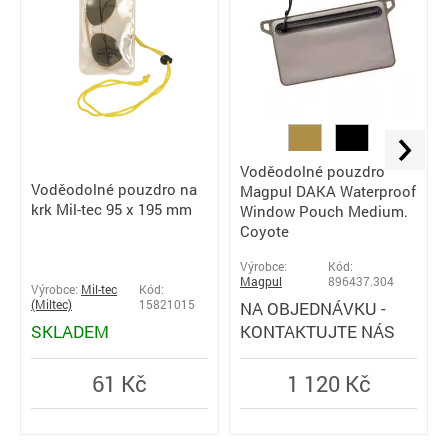
Voděodolné pouzdro
Voděodolné pouzdro na
Magpul DAKA Waterproof
krk Mil-tec 95 x 195 mm
Window Pouch Medium.
Coyote
Výrobce:
Kód:
Magpul
896437.304
Výrobce:
Mil-tec
Kód:
(Miltec)
15821015
NA OBJEDNÁVKU -
SKLADEM
KONTAKTUJTE NÁS
61 Kč
1 120 Kč