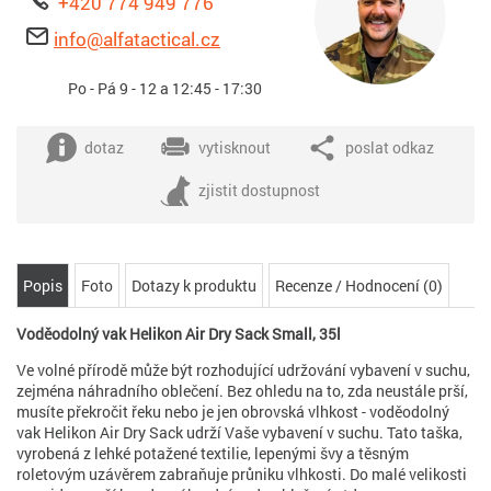
+420 774 949 776
info@alfatactical.cz
Po - Pá 9 - 12 a 12:45 - 17:30
dotaz
vytisknout
poslat odkaz
zjistit dostupnost
Popis
Foto
Dotazy k produktu
Recenze / Hodnocení (0)
Voděodolný vak Helikon Air Dry Sack Small, 35l
Ve volné přírodě může být rozhodující udržování vybavení v suchu,
zejména náhradního oblečení. Bez ohledu na to, zda neustále prší,
musíte překročit řeku nebo je jen obrovská vlhkost - voděodolný
vak Helikon Air Dry Sack udrží Vaše vybavení v suchu. Tato taška,
vyrobená z lehké potažené textilie, lepenými švy a těsným
roletovým uzávěrem zabraňuje průniku vlhkosti. Do malé velikosti