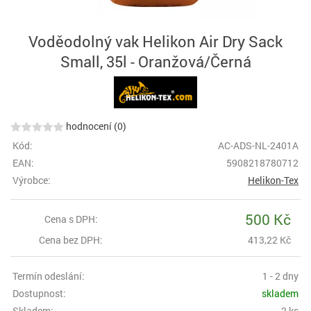
Voděodolný vak Helikon Air Dry Sack
Small, 35l - Oranžová/Černá
hodnocení (0)
Kód:
AC-ADS-NL-2401A
EAN:
5908218780712
Výrobce:
Helikon-Tex
500 Kč
Cena s DPH:
Cena bez DPH:
413,22 Kč
Termín odeslání:
1 - 2 dny
Dostupnost:
skladem
Skladem:
2 ks