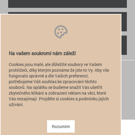
RYCHLÝ KONTAKT
NAJDETE NÁS
Na vašem soukromí nám záleží
Cookies jsou malé, ale důležité soubory ve Vašem
+420 774 949 776

prohlížeči, díky kterým poznáme že jste to Vy. Aby vše
fungovalo správně a dle Vašich preferencí,
info@alfatactical.cz

potřebujeme Váš souhlas ke zpracování těchto
souborů. Na oplátku se budeme snažit Vás ušetřit
zbytečného klikání a zobrazení reklam na věci, které
Vás nezajímají. Projděte si cookies a podmínku jejich
verze pro PC
užívání.
verze pro Mobil
Copyright 2011 - 2026 alfatactical | vytvořeno
adSYSTEM
.
Rozumím