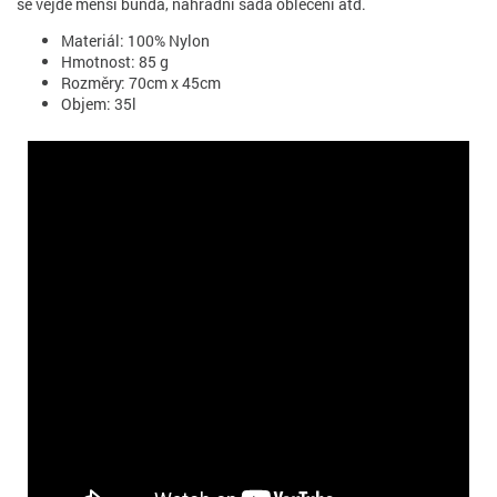
se vejde menší bunda, náhradní sada oblečení atd.
Materiál: 100% Nylon
Hmotnost: 85 g
Rozměry: 70cm x 45cm
Objem: 35l