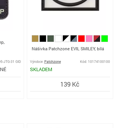
ep,
Nášivka Patchzone EVIL SMILEY, bílá
D5-JTG-31 GID
Výrobce:
Patchzone
Kód: 10174100100
PNÉ
SKLADEM
139 Kč