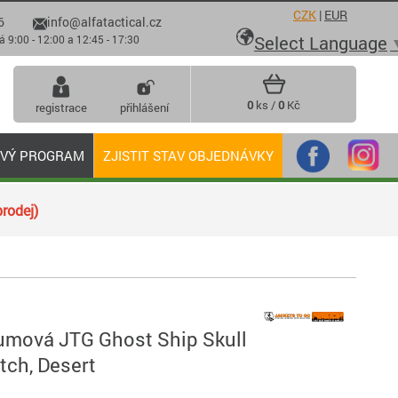
CZK
|
EUR
6
info@alfatactical.cz

Select Language
 - 12:00 a 12:45 - 17:30
0
ks /
0
Kč
registrace
přihlášení
OVÝ PROGRAM
ZJISTIT STAV OBJEDNÁVKY
rodej)
umová JTG Ghost Ship Skull
tch, Desert