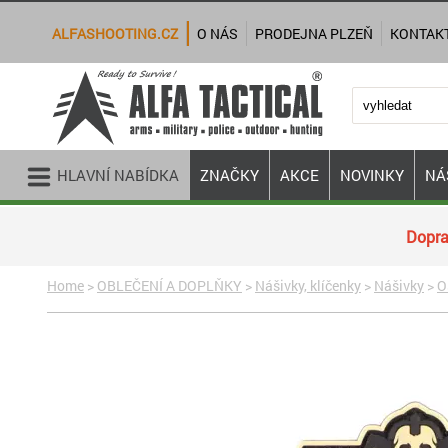
ALFASHOOTING.CZ
O NÁS
PRODEJNA PLZEŇ
KONTAK
HLAVNÍ NABÍDKA
ZNAČKY
AKCE
NOVINKY
NÁ
Dopra
Home
>
OBLEČENÍ A DOPLŇKY
>
Nášivky, klíčenky
>
Nášivky
>
O