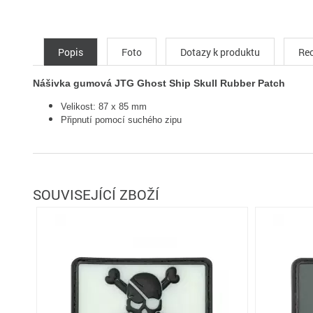
Popis
Foto
Dotazy k produktu
Rec
Nášivka gumová JTG Ghost Ship Skull Rubber Patch
Velikost:
87 x 85 mm
Připnutí pomocí suchého zipu
SOUVISEJÍCÍ ZBOŽÍ