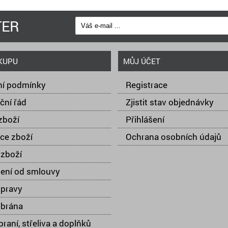
TER
KUPU
MŮJ ÚČET
í podmínky
Registrace
ční řád
Zjistit stav objednávky
zboží
Přihlášení
ce zboží
Ochrana osobních údajů
zboží
ení od smlouvy
opravy
 brána
raní, střeliva a doplňků