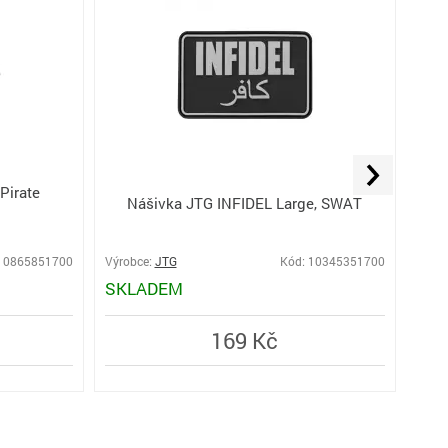
Pirate
Náši
Nášivka JTG INFIDEL Large, SWAT
SWA
 10865851700
Výrobce:
JTG
Kód: 10345351700
Výro
SKLADEM
MO
169 Kč