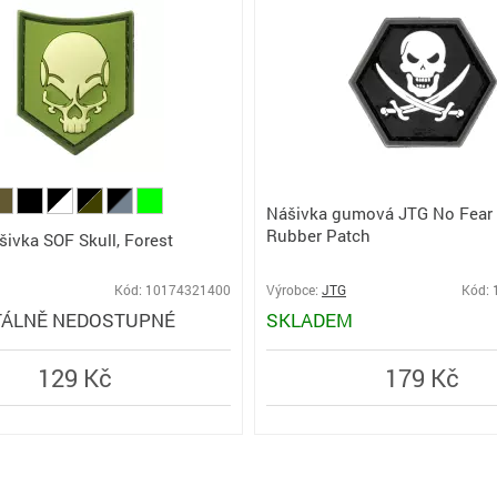
Nášivka gumová JTG No Fear 
Rubber Patch
šivka SOF Skull, Forest
Kód: 10174321400
Výrobce:
JTG
Kód:
ÁLNĚ NEDOSTUPNÉ
SKLADEM
129 Kč
179 Kč