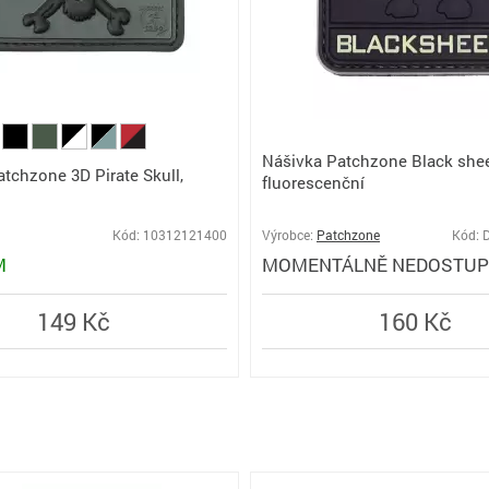
Nášivka Patchzone Black she
tchzone 3D Pirate Skull,
fluorescenční
Kód: 10312121400
Výrobce:
Patchzone
Kód: 
M
MOMENTÁLNĚ NEDOSTU
149 Kč
160 Kč