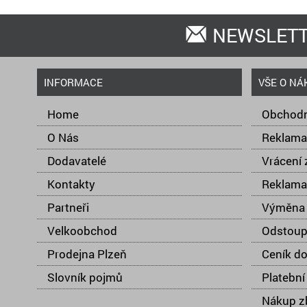
NEWSLET
INFORMACE
VŠE O NÁ
Home
Obchodn
O Nás
Reklama
Dodavatelé
Vrácení 
Kontakty
Reklama
Partneři
Výměna 
Velkoobchod
Odstoup
Prodejna Plzeň
Ceník d
Slovník pojmů
Platební
Nákup zb