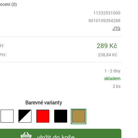
cení (0)
11232531000
9010109354288
JTG
289 Kč
H:
PH:
238,84 Kč
1 - 2 dny
skladem
2 ks
Barevné varianty
vložit do koše