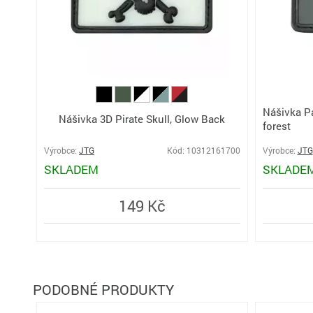
Nášivka Pa
Nášivka 3D Pirate Skull, Glow Back
forest
Výrobce:
JTG
Kód: 10312161700
Výrobce:
JTG
SKLADEM
SKLADE
149 Kč
PODOBNÉ PRODUKTY