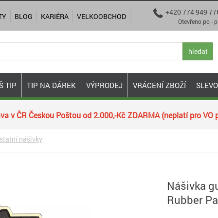
+420 774 949 77

TY
BLOG
KARIÉRA
VELKOOBCHOD
Otevřeno po - pá 9:00
hledat
Š TIP
TIP NA DÁREK
VÝPRODEJ
VRÁCENÍ ZBOŽÍ
SLEV
va v ČR Českou Poštou od 2.000,-Kč ZDARMA (neplatí pro VO p
statní nášivky
Nášivka g
Rubber Pa