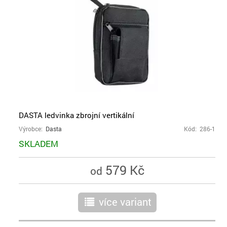
DASTA ledvinka zbrojní vertikální
Výrobce:
Dasta
Kód: 286-1
SKLADEM
579 Kč
od
více variant
r