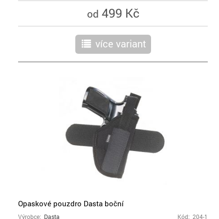
499 Kč
od
více variant
r
Opaskové pouzdro Dasta boční
Výrobce:
Dasta
Kód: 204-1