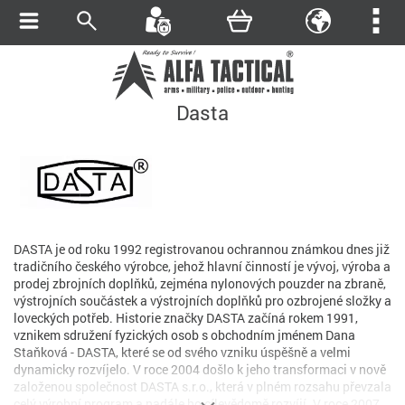
Dasta
DASTA je od roku 1992 registrovanou ochrannou známkou dnes již
tradičního českého výrobce, jehož hlavní činností je vývoj, výroba a
prodej zbrojních doplňků, zejména nylonových pouzder na zbraně,
výstrojních součástek a výstrojních doplňků pro ozbrojené složky a
loveckých potřeb. Historie značky DASTA začíná rokem 1991,
vznikem sdružení fyzických osob s obchodním jménem Dana
Staňková - DASTA, které se od svého vzniku úspěšně a velmi
dynamicky rozvíjelo. V roce 2004 došlo k jeho transformaci v nově
založenou společnost DASTA s.r.o., která v plném rozsahu převzala
celý výrobní program a nadále ho cílevědomě rozvíjí. V roce 2007