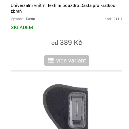
Univerzální vnitřní textilní pouzdro Dasta pro krátkou
zbraň
Výrobce:
Dasta
Kód: 211-1
SKLADEM
389 Kč
od
více variant
r