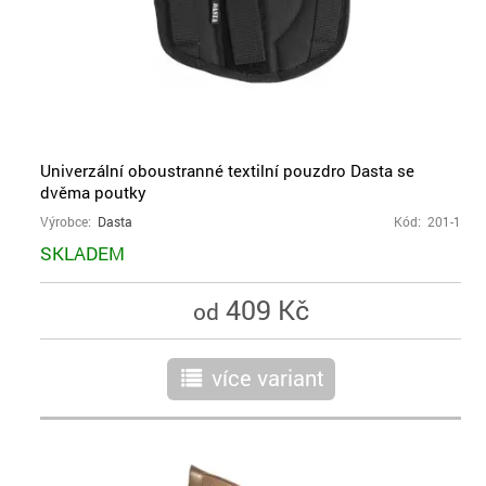
Univerzální oboustranné textilní pouzdro Dasta se
dvěma poutky
Výrobce:
Dasta
Kód: 201-1
SKLADEM
409 Kč
od
více variant
r