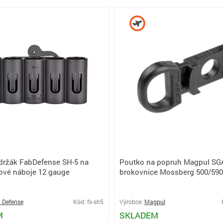
 držák FabDefense SH-5 na
Poutko na popruh Magpul SG
ové náboje 12 gauge
brokovnice Mossberg 500/590
 Defense
Kód: fx-sh5
Výrobce:
Magpul
M
SKLADEM