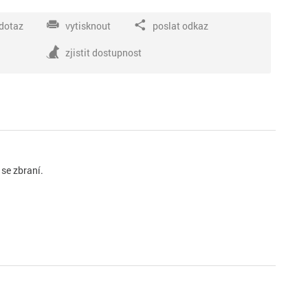
dotaz
vytisknout
poslat odkaz
zjistit dostupnost
se zbraní.