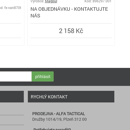
Výrobce:
Magpul
Kód: 896297.001
d: fx-van870t
NA OBJEDNÁVKU - KONTAKTUJTE
Výro
NÁS
MO
2 158 Kč
přihlásit
RYCHLÝ KONTAKT
PRODEJNA - ALFA TACTICAL
Družby 1014/19, Plzeň 312 00
Potřebujete poradit?