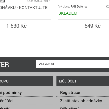
pul
Kód: MAG496BLK
DNÁVKU - KONTAKTUJTE
Výrobce:
FAB Defense
Kó
SKLADEM
1 630 Kč
649 Kč
TER
KUPU
MŮJ ÚČET
í podmínky
Registrace
ční řád
Zjistit stav objednávky
zboží
Přihlášení