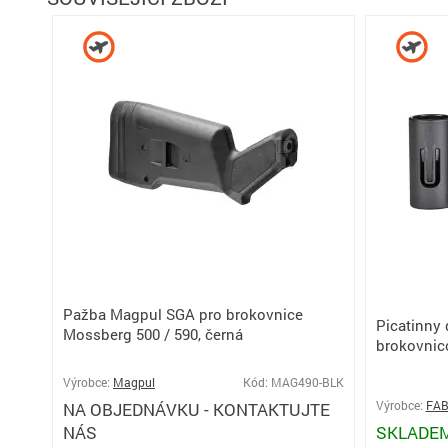
Pažba Magpul SGA pro brokovnice
Picatinny
Mossberg 500 / 590, černá
brokovnic
Výrobce:
Magpul
Kód: MAG490-BLK
NA OBJEDNÁVKU - KONTAKTUJTE
Výrobce:
FAB
NÁS
SKLADE