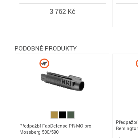
3 762 Kč
PODOBNÉ PRODUKTY
Předpažbí
Předpažbí FabDefense PR-MO pro
Remington
Mossberg 500/590