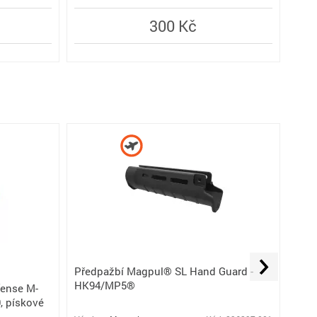
300 Kč
Kovo
Předpažbí Magpul® SL Hand Guard -
Tact
HK94/MP5®
fense M-
, pískové