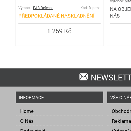
Výrobce:
Mag
Výrobce:
FAB Defense
Kód: fx-prmo
NA OBJE
PŘEDPOKLÁDANÉ NASKLADNĚNÍ
NÁS
1 259 Kč
NEWSLET
INFORMACE
VŠE O NÁ
Home
Obchodn
O Nás
Reklama
Dodavatelé
Vrácení 