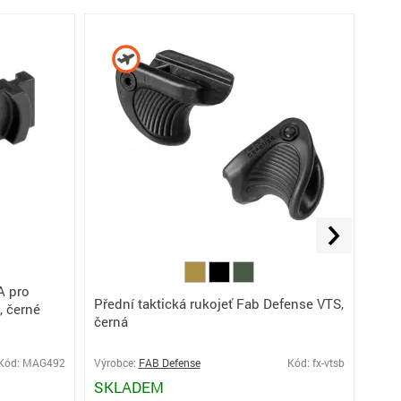
A pro
Takt
Přední taktická rukojeť Fab Defense VTS,
, černé
čern
černá
Výro
Kód: MAG492
Výrobce:
FAB Defense
Kód: fx-vtsb
NA 
SKLADEM
NÁ