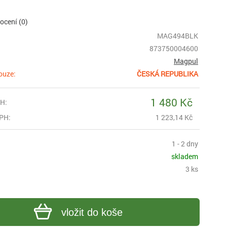
cení (0)
MAG494BLK
873750004600
Magpul
ouze:
ČESKÁ REPUBLIKA
1 480 Kč
H:
PH:
1 223,14 Kč
1 - 2 dny
skladem
3 ks
vložit do koše