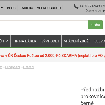
+420 774 949 77

TY
BLOG
KARIÉRA
VELKOOBCHOD
Otevřeno po - pá 9:00
hledat
Š TIP
TIP NA DÁREK
VÝPRODEJ
VRÁCENÍ ZBOŽÍ
SLEV
va v ČR Českou Poštou od 2.000,-Kč ZDARMA (neplatí pro VO p
ím
>
Předpažbí
>
Ostatní
Předpažbí
brokovnic
černé