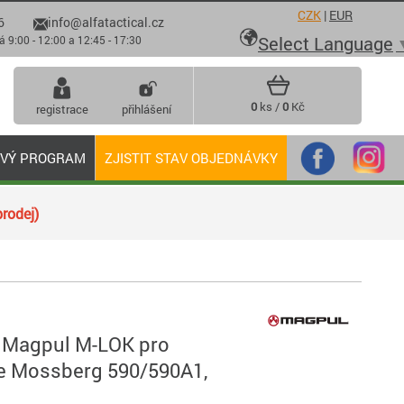
CZK
|
EUR
6
info@alfatactical.cz

Select Language
 - 12:00 a 12:45 - 17:30
0
ks /
0
Kč
registrace
přihlášení
OVÝ PROGRAM
ZJISTIT STAV OBJEDNÁVKY
rodej)
 Magpul M-LOK pro
e Mossberg 590/590A1,