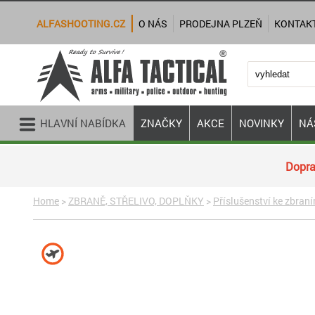
ALFASHOOTING.CZ
O NÁS
PRODEJNA PLZEŇ
KONTAK
HLAVNÍ NABÍDKA
ZNAČKY
AKCE
NOVINKY
NÁ
Dopra
Home
>
ZBRANĚ, STŘELIVO, DOPLŇKY
>
Příslušenství ke zbran