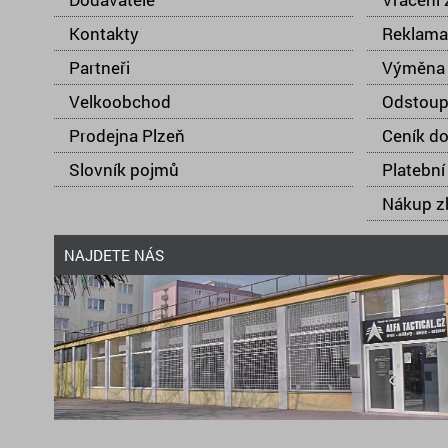
Kontakty
Reklama
Partneři
Výměna 
Velkoobchod
Odstoup
Prodejna Plzeň
Ceník d
Slovník pojmů
Platební
Nákup zb
NAJDETE NÁS