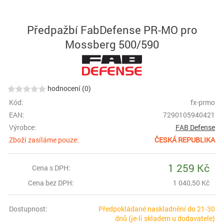
Předpažbí FabDefense PR-MO pro
Mossberg 500/590
hodnocení (0)
Kód:
fx-prmo
EAN:
7290105940421
Výrobce:
FAB Defense
Zboží zasíláme pouze:
ČESKÁ REPUBLIKA
1 259 Kč
Cena s DPH:
Cena bez DPH:
1 040,50 Kč
Dostupnost:
Předpokládané naskladnění do 21-30
dnů (je-li skladem u dodavatele)