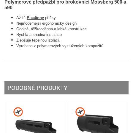
Polymerové předpažbí pro brokovnici Mossberg 500 a
590
Až tři
Picatinny
příčky
Nejmodernější
ergonomický
design
Odolná, těžkooděnná a
lehká konstrukce
Rychlá
a
snadná
instalace
Zlepšuje
tepelnou
izolaci
.
Vyrobena z
polymerových vyztužených kompozitů
PODOBNÉ PRODUKTY