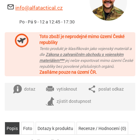
info@alfatactical.cz
Po - Pá 9 - 12 a 12:45 - 17:30
Toto zboží je neprodejné mimo území České
republiky
Tento produkt je klasifikován jako vojenský materiál a
dle
Zákona o zahraničním obchodu s vojenským
materiálem***
jej nelze exportovat mimo území České
republiky bez povolené příslušných orgánů.
Zasíláme pouze na území ČR.
dotaz
vytisknout
poslat odkaz
zjistit dostupnost
Popis
Foto
Dotazy k produktu
Recenze / Hodnocení (0)