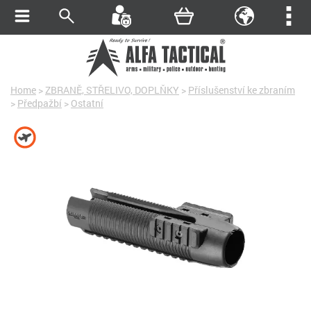
Home
>
ZBRANĚ, STŘELIVO, DOPLŇKY
>
Příslušenství ke zbraním
>
Předpažbí
>
Ostatní