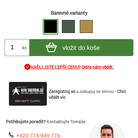
Barevné varianty
vložit do koše
ks
NAŠLI JSTE LEPŠÍ CENU? Dejte nám vědět.
Zaregistruj se
a nakupuj se slevou -
Chci
vědět víc
Potřebujete poradit?
Kontaktujte Tomáše:
+420 774 949 776