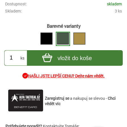
Dostupnost:
skladem
Skladem:
3 ks
Barevné varianty
vložit do koše
ks
NAŠLI JSTE LEPŠÍ CENU? Dejte nám vědět.
Zaregistruj se
a nakupuj se slevou -
Chci
vědět víc
Potřebujete poradit?
Kontaktujte Tomáše: