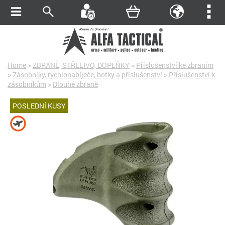
Home
>
ZBRANĚ, STŘELIVO, DOPLŇKY
>
Příslušenství ke zbraním
>
Zásobníky, rychlonabíječe, botky a příslušenství
>
Příslušenství k
zásobníkům
>
Dlouhé zbraně
POSLEDNÍ KUSY