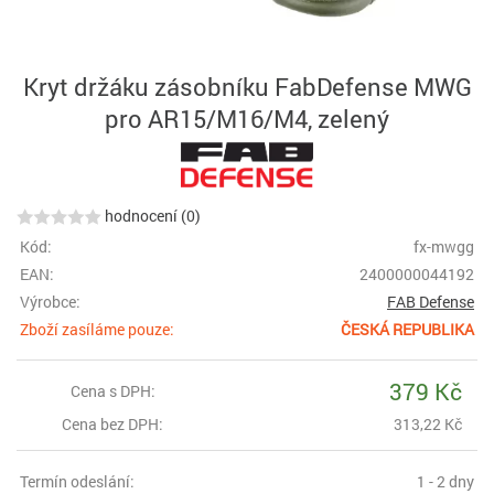
Kryt držáku zásobníku FabDefense MWG
pro AR15/M16/M4, zelený
hodnocení (0)
Kód:
fx-mwgg
EAN:
2400000044192
Výrobce:
FAB Defense
Zboží zasíláme pouze:
ČESKÁ REPUBLIKA
379 Kč
Cena s DPH:
Cena bez DPH:
313,22 Kč
Termín odeslání:
1 - 2 dny