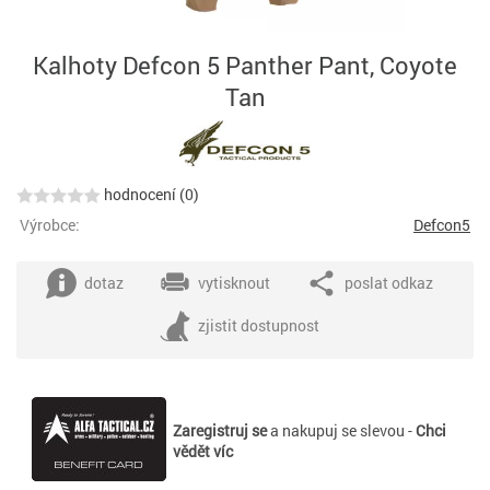
Kalhoty Defcon 5 Panther Pant, Coyote
Tan
hodnocení (0)
Výrobce:
Defcon5
dotaz
vytisknout
poslat odkaz
zjistit dostupnost
Zaregistruj se
a nakupuj se slevou -
Chci
vědět víc