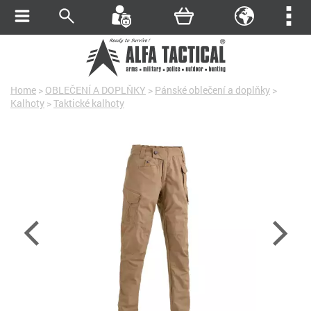
Home
>
OBLEČENÍ A DOPLŇKY
>
Pánské oblečení a doplňky
>
Kalhoty
>
Taktické kalhoty