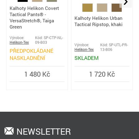
Kalhoty Helikon Covert
Tactical Pants® -
Kalhoty Helikon Urban
VersaStretch®, Taiga
Tactical Ripstop, khaki
Green
Výrobce:
Kód: SP-CTP-NL-
Helikon-Tex
09-B03
Výrobce:
Kód: SP-UTL-PR-
PŘEDPOKLÁDANÉ
Helikon-Tex
13-B06
NASKLADNĚNÍ
SKLADEM
1 480 Kč
1 720 Kč
NEWSLETTER