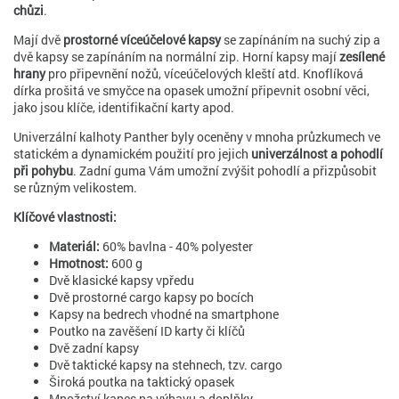
chůzi
.
Mají dvě
prostorné víceúčelové kapsy
se zapínáním na suchý zip a
dvě kapsy se zapínáním na normální zip. Horní kapsy mají
zesílené
hrany
pro připevnění nožů, víceúčelových kleští atd. Knoflíková
dírka prošitá ve smyčce na opasek umožní připevnit osobní věci,
jako jsou klíče, identifikační karty apod.
Univerzální kalhoty Panther byly oceněny v mnoha průzkumech ve
statickém a dynamickém použití pro jejich
univerzálnost a pohodlí
při pohybu
. Zadní guma Vám umožní zvýšit pohodlí a přizpůsobit
se různým velikostem.
Klíčové vlastnosti:
Materiál:
60% bavlna - 40% polyester
Hmotnost:
600 g
Dvě klasické kapsy vpředu
Dvě prostorné cargo kapsy po bocích
Kapsy na bedrech vhodné na smartphone
Poutko na zavěšení ID karty či klíčů
Dvě zadní kapsy
Dvě taktické kapsy na stehnech, tzv. cargo
Široká poutka na taktický opasek
Množství kapes na výbavu a doplňky