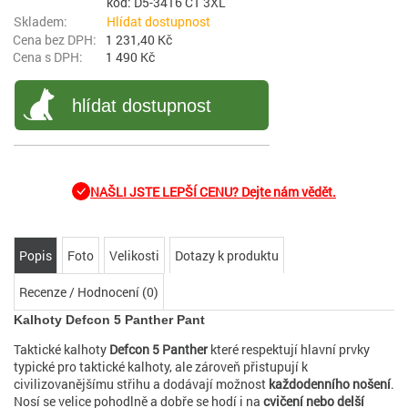
kód: D5-3416 CT 3XL
Hlídat dostupnost
1 231,40 Kč
1 490 Kč
hlídat dostupnost
NAŠLI JSTE LEPŠÍ CENU? Dejte nám vědět.
Popis
Foto
Velikosti
Dotazy k produktu
Recenze / Hodnocení (0)
Kalhoty Defcon 5 Panther Pant
Taktické kalhoty
Defcon 5 Panther
které respektují hlavní prvky
typické pro taktické kalhoty, ale zároveň přistupují k
civilizovanějšímu střihu a dodávají možnost
každodenního nošení
.
Nosí se velice pohodlně a dobře se hodí i na
cvičení nebo delší