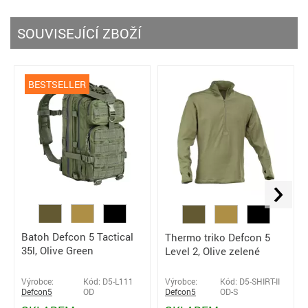
SOUVISEJÍCÍ ZBOŽÍ
BESTSELLER
Batoh Defcon 5 Tactical
Thermo triko Defcon 5
35l, Olive Green
Level 2, Olive zelené
Výrobce:
Kód: D5-SHIRT-II
Výrobce:
Kód: D5-L111
Defcon5
OD-S
Defcon5
OD