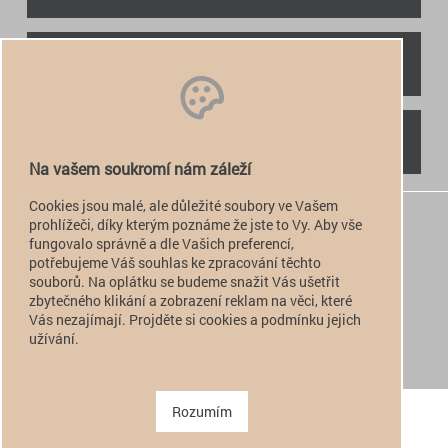
RYCHLÝ KONTAKT
NAJDETE NÁS
Na vašem soukromí nám záleží
Cookies jsou malé, ale důležité soubory ve Vašem
+420 774 949 776

prohlížeči, díky kterým poznáme že jste to Vy. Aby vše
fungovalo správně a dle Vašich preferencí,
info@alfatactical.cz

potřebujeme Váš souhlas ke zpracování těchto
souborů. Na oplátku se budeme snažit Vás ušetřit
zbytečného klikání a zobrazení reklam na věci, které
Vás nezajímají. Projděte si cookies a podmínku jejich
verze pro PC
užívání.
verze pro Mobil
Copyright 2011 - 2026 alfatactical | vytvořeno
adSYSTEM
.
Rozumím