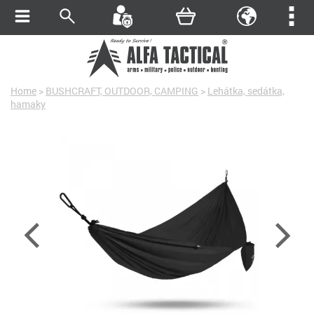
Home
>
BUSHCRAFT, OUTDOOR, CAMPING
>
Lehátka, sedátka,
hamaky