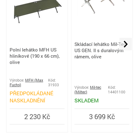
Skládací lehátko Mil-Tec
Polní lehátko MFH US
US GEN. II s duralovým
hliníkové (190 x 66 cm),
rámem, olive
olive
Výrobce:
MFH (Max
Kód:
Fuchs)
31933
Výrobce:
Mil-tec
Kód:
PŘEDPOKLÁDANÉ
(Miltec)
14401100
NASKLADNĚNÍ
SKLADEM
2 230 Kč
3 699 Kč