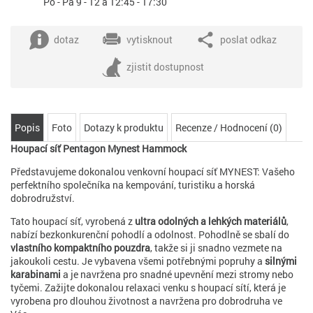
Po - Pá 9 - 12 a 12:45 - 17:30
dotaz
vytisknout
poslat odkaz
zjistit dostupnost
Popis
Foto
Dotazy k produktu
Recenze / Hodnocení (0)
Houpací síť Pentagon Mynest Hammock
Představujeme dokonalou venkovní houpací síť MYNEST: Vašeho
perfektního společníka na kempování, turistiku a horská
dobrodružství.
Tato houpací síť, vyrobená z
ultra odolných a lehkých materiálů
,
nabízí bezkonkurenční pohodlí a odolnost. Pohodlně se sbalí do
vlastního kompaktního pouzdra
, takže si ji snadno vezmete na
jakoukoli cestu. Je vybavena všemi potřebnými popruhy a
silnými
karabinami
a je navržena pro snadné upevnění mezi stromy nebo
tyčemi. Zažijte dokonalou relaxaci venku s houpací sítí, která je
vyrobena pro dlouhou životnost a navržena pro dobrodruha ve