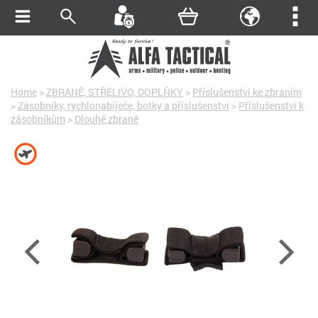
Home
>
ZBRANĚ, STŘELIVO, DOPLŇKY
>
Příslušenství ke zbraním
>
Zásobníky, rychlonabíječe, botky a příslušenství
>
Příslušenství k
zásobníkům
>
Dlouhé zbraně