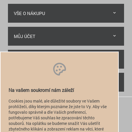
VŠE O NÁKUPU
MŮJ ÚČET
RYCHLÝ KONTAKT
NAJDETE NÁS
Na vašem soukromí nám záleží
Cookies jsou malé, ale důležité soubory ve Vašem
+420 774 949 776

prohlížeči, díky kterým poznáme že jste to Vy. Aby vše
fungovalo správně a dle Vašich preferencí,
info@alfatactical.cz

potřebujeme Váš souhlas ke zpracování těchto
souborů. Na oplátku se budeme snažit Vás ušetřit
zbytečného klikání a zobrazení reklam na věci, které