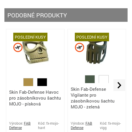
PODOBNÉ PRODUKTY
POSLEDNÍ KUSY
POSLEDNÍ KUSY
Skin Fab-Defense
Skin Fab-Defense Havoc
Vigilante pro
pro zásobníkovou šachtu
zásobníkovou šachtu
MOJO - písková
MOJO - zelená
Výrobce:
FAB
Kód: fx-mojo-
Výrobce:
FAB
Kód: fx-mojo-
Defense
havt
Defense
vigg