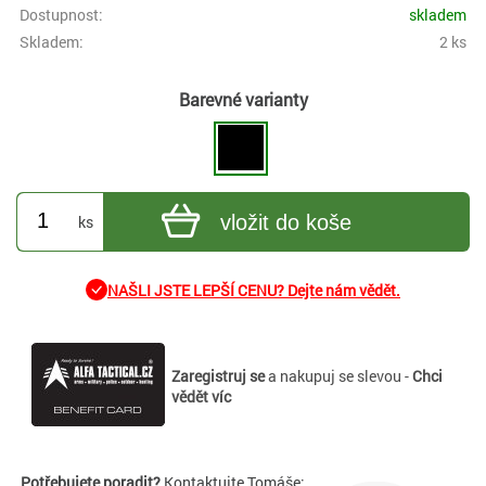
Dostupnost:
skladem
Skladem:
2 ks
Barevné varianty
vložit do koše
ks
NAŠLI JSTE LEPŠÍ CENU? Dejte nám vědět.
Zaregistruj se
a nakupuj se slevou -
Chci
vědět víc
Potřebujete poradit?
Kontaktujte Tomáše: