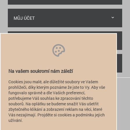
MŮJ ÚČET
RYCHLÝ KONTAKT
NAJDETE NÁS
Na vašem soukromí nám záleží
Cookies jsou malé, ale důležité soubory ve Vašem
+420 774 949 776

prohlížeči, díky kterým poznáme že jste to Vy. Aby vše
fungovalo správně a dle Vašich preferencí,
info@alfatactical.cz

potřebujeme Váš souhlas ke zpracování těchto
souborů. Na oplátku se budeme snažit Vás ušetřit
zbytečného klikání a zobrazení reklam na věci, které
Vás nezajímají. Projděte si cookies a podmínku jejich
verze pro PC
užívání.
verze pro Mobil