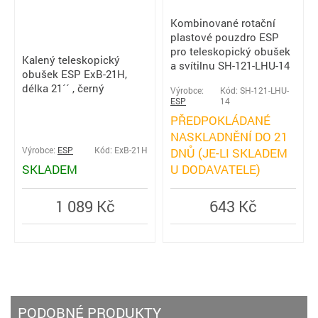
Kombinované rotační
plastové pouzdro ESP
pro teleskopický obušek
Kalený teleskopický
a svítilnu SH-121-LHU-14
obušek ESP ExB-21H,
délka 21´´ , černý
Výrobce:
Kód: SH-121-LHU-
ESP
14
PŘEDPOKLÁDANÉ
NASKLADNĚNÍ DO 21
Výrobce:
ESP
Kód: ExB-21H
DNŮ (JE-LI SKLADEM
SKLADEM
U DODAVATELE)
1 089 Kč
643 Kč
PODOBNÉ PRODUKTY