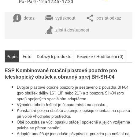
Po - Pá 9 - 12 a 12:45 - 17:30
dotaz
vytisknout
poslat odkaz
zjistit dostupnost
Popis
Foto
Dotazy k produktu
Recenze / Hodnocení (0)
ESP Kombinované rotační plastové pouzdro pro
teleskopický obušek a obranný sprej BH-SH-04
Dvojité plastové otočné pouzdro je sestaveno z pouzdra BH-04
(pro obušek délky 16", 18" nebo 21") a z pouzdra SH-04 (pro
sprej) spojených speciálním adaptérem.
Výhodou tohoto řešení je úspora místa na opasku.
Konstantní poloha obušku a spreje zlepšuje orientaci na opasku
při volbě vhodného prostředku.
Obě pouzdra se vůči opasku otáčejí společně a jejich vzájemná
poloha se přitom nemění.
Adaptér umožňuje jednoduše přizpůsobit pouzdra pro nošení na