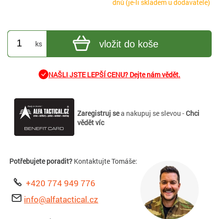
dnů (je-li skladem u dodavatele)
vložit do koše
ks
NAŠLI JSTE LEPŠÍ CENU? Dejte nám vědět.
Zaregistruj se
a nakupuj se slevou -
Chci
vědět víc
Potřebujete poradit?
Kontaktujte Tomáše:
+420 774 949 776
info@alfatactical.cz