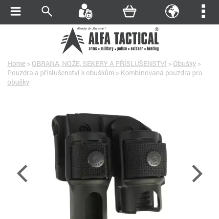
Home
>
OBRANA, NOŽE, SEKERY A PŘÍSLUŠENSTVÍ
>
Obušky
>
Pouzdra a příslušenství k obuškům
>
Kombinovaná pouzdra pro
obušky