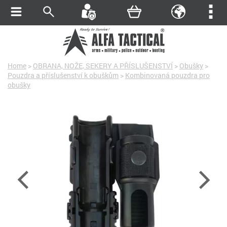
Home
>
OBRANA, NOŽE, SEKERY A PŘÍSLUŠENSTVÍ
>
Obušky
>
Pouzdra a příslušenství k obuškům
>
Kombinovaná pouzdra pro
obušky