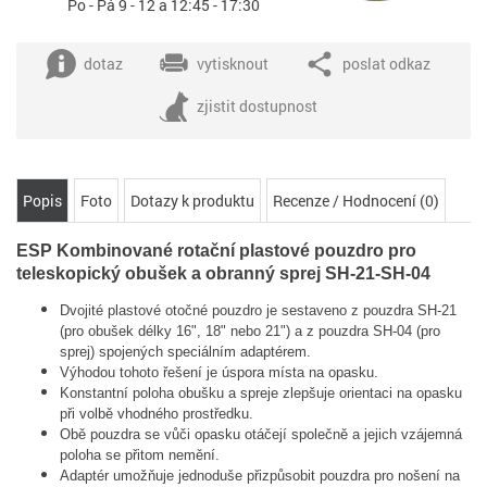
Po - Pá 9 - 12 a 12:45 - 17:30
dotaz
vytisknout
poslat odkaz
zjistit dostupnost
Popis
Foto
Dotazy k produktu
Recenze / Hodnocení (0)
ESP Kombinované rotační plastové pouzdro pro
teleskopický obušek a obranný sprej SH-21-SH-04
Dvojité plastové otočné pouzdro je sestaveno z pouzdra SH-21
(pro obušek délky 16", 18" nebo 21") a z pouzdra SH-04 (pro
sprej) spojených speciálním adaptérem.
Výhodou tohoto řešení je úspora místa na opasku.
Konstantní poloha obušku a spreje zlepšuje orientaci na opasku
při volbě vhodného prostředku.
Obě pouzdra se vůči opasku otáčejí společně a jejich vzájemná
poloha se přitom nemění.
Adaptér umožňuje jednoduše přizpůsobit pouzdra pro nošení na