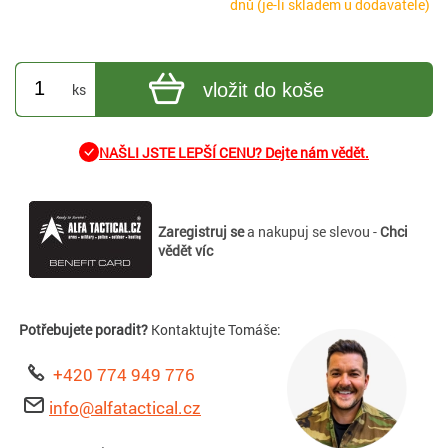
dnů (je-li skladem u dodavatele)
vložit do koše
ks
NAŠLI JSTE LEPŠÍ CENU? Dejte nám vědět.
Zaregistruj se
a nakupuj se slevou -
Chci
vědět víc
Potřebujete poradit?
Kontaktujte Tomáše:
+420 774 949 776
info@alfatactical.cz