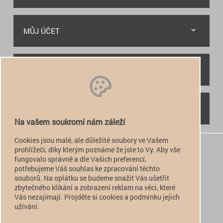
MŮJ ÚČET
RYCHLÝ KONTAKT
NAJDETE NÁS
Na vašem soukromí nám záleží
Cookies jsou malé, ale důležité soubory ve Vašem
+420 774 949 776

prohlížeči, díky kterým poznáme že jste to Vy. Aby vše
fungovalo správně a dle Vašich preferencí,
info@alfatactical.cz

potřebujeme Váš souhlas ke zpracování těchto
souborů. Na oplátku se budeme snažit Vás ušetřit
zbytečného klikání a zobrazení reklam na věci, které
Vás nezajímají. Projděte si cookies a podmínku jejich
verze pro PC
užívání.
verze pro Mobil