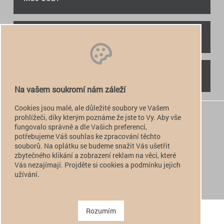
RYCHLÝ KONTAKT
NAJDETE NÁS
Na vašem soukromí nám záleží
Cookies jsou malé, ale důležité soubory ve Vašem
+420 774 949 776

prohlížeči, díky kterým poznáme že jste to Vy. Aby vše
fungovalo správně a dle Vašich preferencí,
info@alfatactical.cz

potřebujeme Váš souhlas ke zpracování těchto
souborů. Na oplátku se budeme snažit Vás ušetřit
zbytečného klikání a zobrazení reklam na věci, které
Vás nezajímají. Projděte si cookies a podmínku jejich
verze pro PC
užívání.
verze pro Mobil
Copyright 2011 - 2026 alfatactical | vytvořeno
adSYSTEM
.
Rozumím