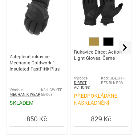
Rukavice Direct Action
Zateplené rukavice
Light Gloves, Černé
Mechanix Coldwork™
Insulated FastFit® Plus
Výrobce:
Kód: GL-LGHT-
DIRECT
PES-BLK-B03
ACTION®
Výrobce:
Kód: CWKFF-
MECHANIX WEAR
55-008
PŘEDPOKLÁDANÉ
SKLADEM
NASKLADNĚNÍ
850 Kč
829 Kč