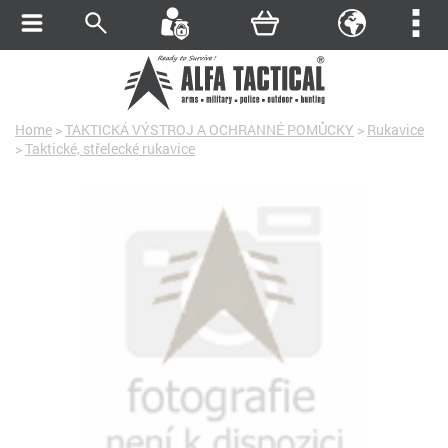
Home
>
TAKTICKÁ VÝSTROJ A OCHRANNÉ POMŮCKY
>
Rukavice
>
Taktické, střelecké rukavice