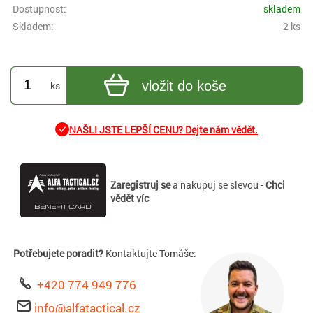
Dostupnost:
skladem
Skladem:
2 ks
vložit do koše
ks
NAŠLI JSTE LEPŠÍ CENU? Dejte nám vědět.
Zaregistruj se
a nakupuj se slevou -
Chci
vědět víc
Potřebujete poradit?
Kontaktujte Tomáše:
+420 774 949 776
info@alfatactical.cz