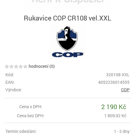
Rukavice COP CR108 vel.XXL
hodnocení (0)
Kód:
320108-XXL
EAN:
4052236014555
Výrobce:
COP
2 190 Kč
Cena s DPH:
Cena bez DPH:
1 809,92 Kč
Termín odeslání:
1 - 2 dny