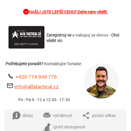
NAŠLI JSTE LEPŠÍ CENU? Dejte nám vědět.
Zaregistruj se
a nakupuj se slevou -
Chci
vědět víc
Potřebujete poradit?
Kontaktujte Tomáše:
+420 774 949 776
info@alfatactical.cz
Po - Pá 9 - 12 a 12:45 - 17:30
dotaz
vytisknout
poslat odkaz
zjistit dostupnost