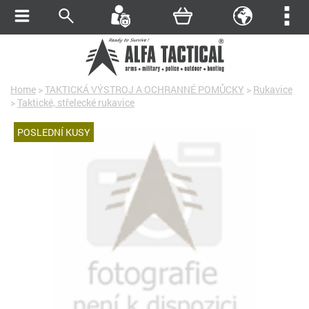
Home
>
TAKTICKÁ VÝSTROJ A OCHRANNÉ POMŮCKY
>
Rukavice
>
Taktické, střelecké rukavice
POSLEDNÍ KUSY