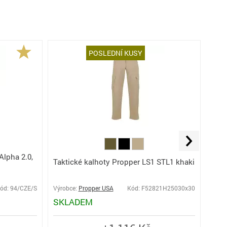
POSLEDNÍ KUSY
Alpha 2.0,
Taktické kalhoty Propper LS1 STL1 khaki
ód: 94/CZE/S
Výrobce:
Propper USA
Kód: F52821H25030x30
Výro
SKLADEM
SK