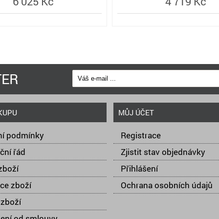
6 025 Kč
4 719 Kč
TER
KUPU
MŮJ ÚČET
í podmínky
Registrace
ční řád
Zjistit stav objednávky
zboží
Přihlášení
ce zboží
Ochrana osobních údajů
zboží
ení od smlouvy