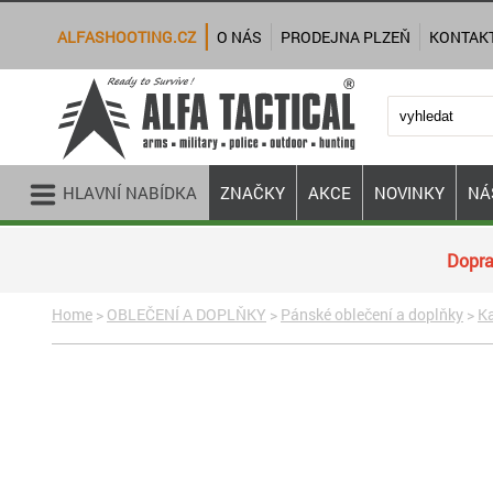
ALFASHOOTING.CZ
O NÁS
PRODEJNA PLZEŇ
KONTAK
HLAVNÍ NABÍDKA
ZNAČKY
AKCE
NOVINKY
NÁ
Dopra
Home
>
OBLEČENÍ A DOPLŇKY
>
Pánské oblečení a doplňky
>
Ka