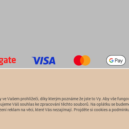
+420 774 949 776

info@alfatactical.cz

y ve Vašem prohlížeči, díky kterým poznáme že jste to Vy. Aby vše fungo
Copyright 2011 - 2026 alfatactical | vytvořeno
adSYSTEM
.
ebujeme Váš souhlas ke zpracování těchto souborů. Na oplátku se budem
ení reklam na věci, které Vás nezajímají. Projděte si cookies a podmínku