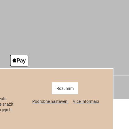
Rozumím
valo
Podrobné nastavení
Více informací
e snažit
 jejich