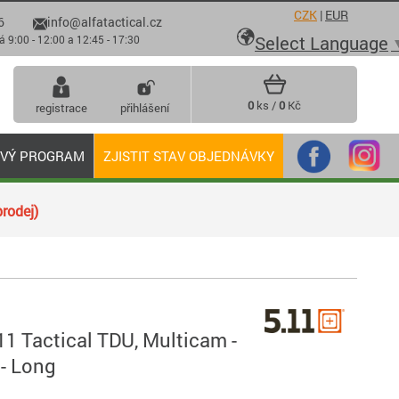
CZK
|
EUR
6
info@alfatactical.cz

Select Language
 - 12:00 a 12:45 - 17:30
0
ks /
0
Kč
registrace
přihlášení
OVÝ PROGRAM
ZJISTIT STAV OBJEDNÁVKY
rodej)
11 Tactical TDU, Multicam -
 - Long