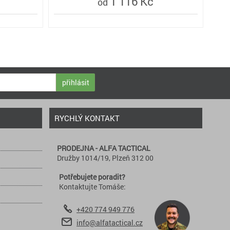
1 116 Kč
od
přihlásit
RYCHLÝ KONTAKT
PRODEJNA - ALFA TACTICAL
Družby 1014/19, Plzeň 312 00
Potřebujete poradit?
Kontaktujte Tomáše:
+420 774 949 776
info@alfatactical.cz