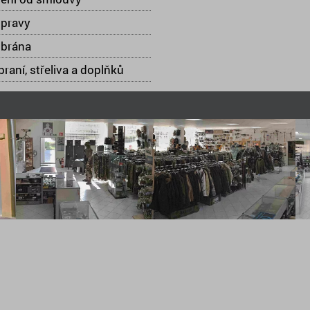
opravy
 brána
raní, střeliva a doplňků