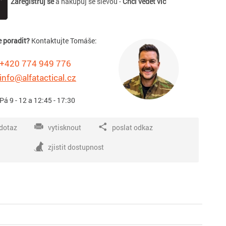
Zaregistruj se
a nakupuj se slevou -
Chci vědět víc
e poradit?
Kontaktujte Tomáše:
+420 774 949 776
info@alfatactical.cz
 Pá 9 - 12 a 12:45 - 17:30
dotaz
vytisknout
poslat odkaz
zjistit dostupnost