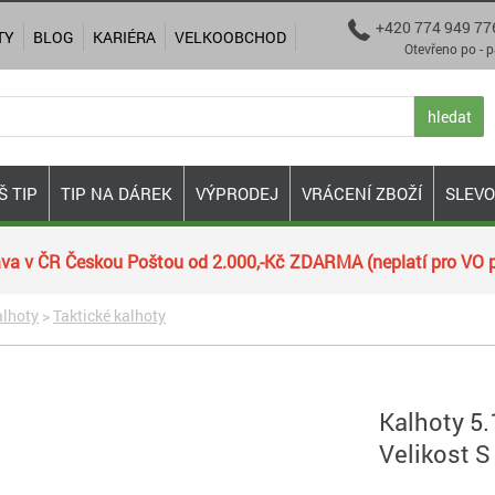
+420 774 949 77

TY
BLOG
KARIÉRA
VELKOOBCHOD
Otevřeno po - pá 9:00
hledat
Š TIP
TIP NA DÁREK
VÝPRODEJ
VRÁCENÍ ZBOŽÍ
SLEV
va v ČR Českou Poštou od 2.000,-Kč ZDARMA (neplatí pro VO p
lhoty
>
Taktické kalhoty
Kalhoty 5.
Velikost S