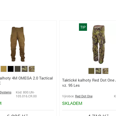
TIP
Kalhoty 4M OMEGA 2.0 Tactical
Taktické kalhoty Red Dot One 
E
vz. 95 Les
Systems
Kód: 800.UN-
105.016.CR.00
Výrobce:
Red Dot One
K
M
SKLADEM