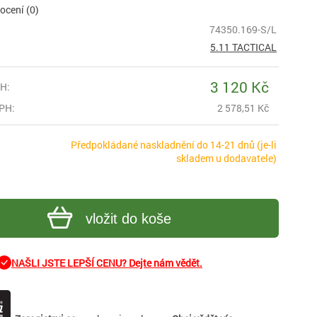
cení (0)
74350.169-S/L
5.11 TACTICAL
3 120 Kč
H:
PH:
2 578,51 Kč
Předpokládané naskladnění do 14-21 dnů (je-li
skladem u dodavatele)
vložit do koše
NAŠLI JSTE LEPŠÍ CENU? Dejte nám vědět.