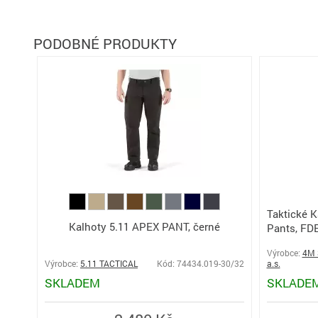
PODOBNÉ PRODUKTY
Taktické 
Kalhoty 5.11 APEX PANT, černé
Pants, FD
Výrobce:
4M 
Výrobce:
5.11 TACTICAL
Kód: 74434.019-30/32
a.s.
SKLADEM
SKLADE