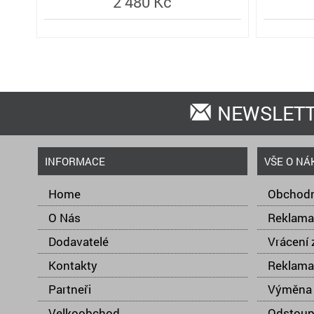
2 480 Kč
NEWSLET
INFORMACE
VŠE O NÁ
Home
Obchodn
O Nás
Reklama
Dodavatelé
Vrácení 
Kontakty
Reklama
Partneři
Výměna 
Velkoobchod
Odstoup