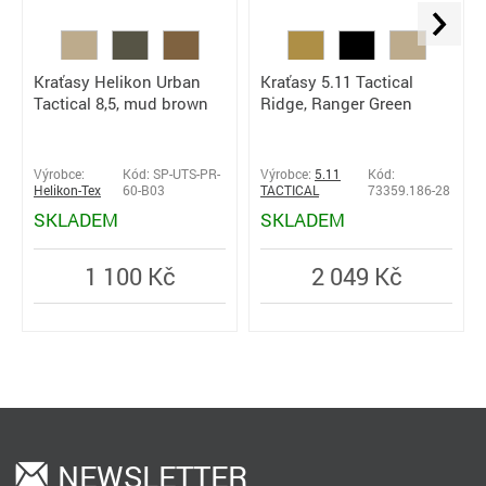
Kraťasy Helikon Urban
Kraťasy 5.11 Tactical
Tactical 8,5, mud brown
Ridge, Ranger Green
Výrobce:
Kód: SP-UTS-PR-
Výrobce:
5.11
Kód:
Helikon-Tex
60-B03
TACTICAL
73359.186-28
SKLADEM
SKLADEM
1 100 Kč
2 049 Kč
NEWSLETTER