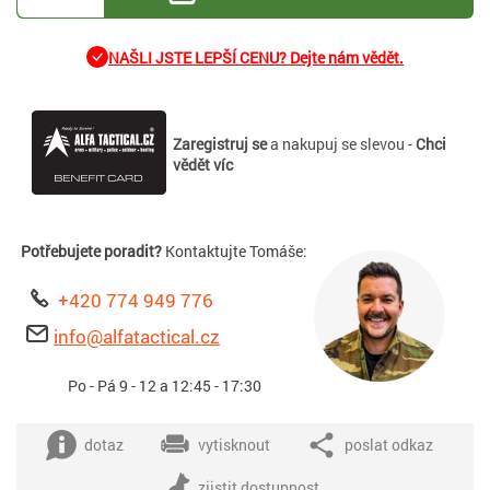
NAŠLI JSTE LEPŠÍ CENU? Dejte nám vědět.
Zaregistruj se
a nakupuj se slevou -
Chci
vědět víc
Potřebujete poradit?
Kontaktujte Tomáše:
+420 774 949 776
info@alfatactical.cz
Po - Pá 9 - 12 a 12:45 - 17:30
dotaz
vytisknout
poslat odkaz
zjistit dostupnost