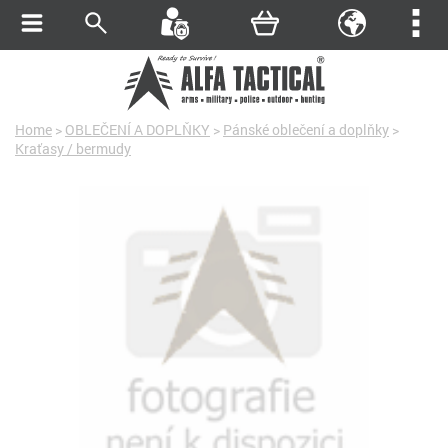
Home
>
OBLEČENÍ A DOPLŇKY
>
Pánské oblečení a doplňky
>
Kraťasy / bermudy