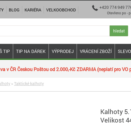
+420 774 949 77

TY
BLOG
KARIÉRA
VELKOOBCHOD
Otevřeno po - pá 9:00
hledat
Š TIP
TIP NA DÁREK
VÝPRODEJ
VRÁCENÍ ZBOŽÍ
SLEV
va v ČR Českou Poštou od 2.000,-Kč ZDARMA (neplatí pro VO p
lhoty
>
Taktické kalhoty
Kalhoty 5
Velikost 4