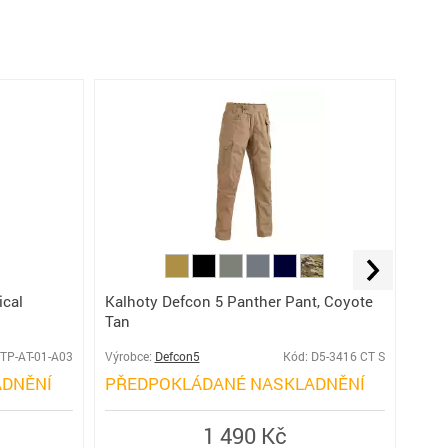
ical
Kalhoty Defcon 5 Panther Pant, Coyote
Kalh
Tan
Poly
TTP-AT-01-A03
Výrobce:
Defcon5
Kód: D5-3416 CT S
Výro
DNĚNÍ
PŘEDPOKLÁDANÉ NASKLADNĚNÍ
SK
1 490 Kč