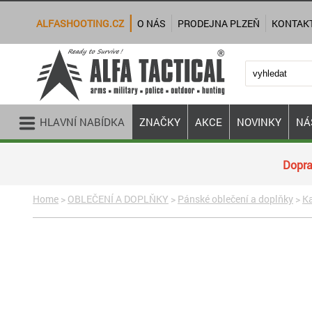
ALFASHOOTING.CZ
O NÁS
PRODEJNA PLZEŇ
KONTAK
HLAVNÍ NABÍDKA
ZNAČKY
AKCE
NOVINKY
NÁ
Dopra
Home
>
OBLEČENÍ A DOPLŇKY
>
Pánské oblečení a doplňky
>
Ka