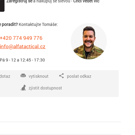
Zaregistruj se
a nakupuj se slevou -
Chci vědět víc
e poradit?
Kontaktujte Tomáše:
+420 774 949 776
info@alfatactical.cz
 Pá 9 - 12 a 12:45 - 17:30
dotaz
vytisknout
poslat odkaz
zjistit dostupnost