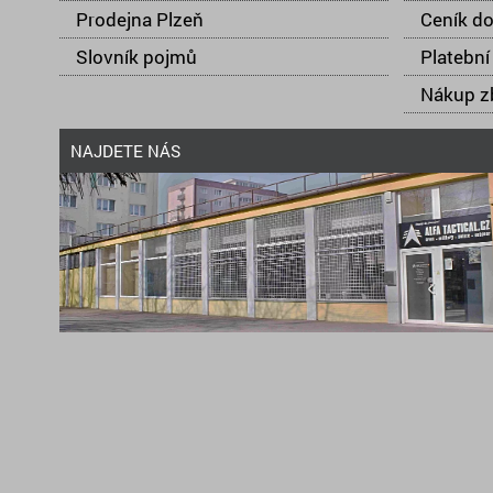
Prodejna Plzeň
Ceník d
Slovník pojmů
Platební
Nákup zb
NAJDETE NÁS