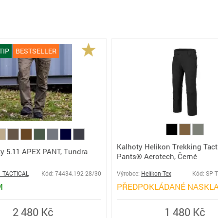
TIP
BESTSELLER
Kalhoty Helikon Trekking Tact
ty 5.11 APEX PANT, Tundra
Pants® Aerotech, Černé
1 TACTICAL
Kód: 74434.192-28/30
Výrobce:
Helikon-Tex
Kód: SP-
M
PŘEDPOKLÁDANÉ NASKLA
2 480 Kč
1 480 Kč