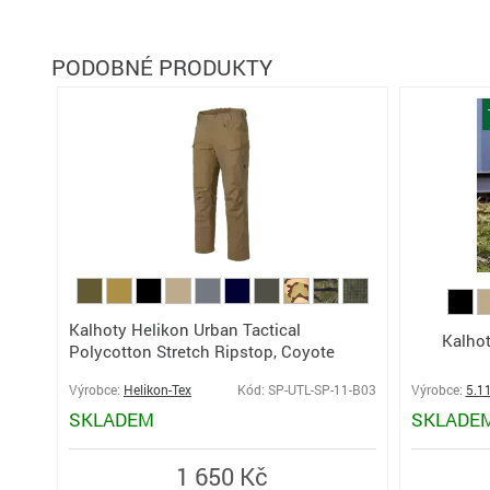
PODOBNÉ PRODUKTY
Kalhoty Helikon Urban Tactical
Kalho
Polycotton Stretch Ripstop, Coyote
Výrobce:
Helikon-Tex
Kód: SP-UTL-SP-11-B03
Výrobce:
5.1
SKLADEM
SKLADE
1 650 Kč