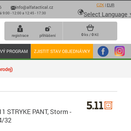
CZK
|
EUR
6
info@alfatactical.cz

Select Language
 - 12:00 a 12:45 - 17:30
0
ks /
0
Kč
registrace
přihlášení
OVÝ PROGRAM
ZJISTIT STAV OBJEDNÁVKY
rodej)
.11 STRYKE PANT, Storm -
4/32