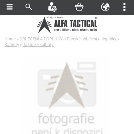
Home
>
OBLEČENÍ A DOPLŇKY
>
Pánské oblečení a doplňky
>
Kalhoty
>
Taktické kalhoty