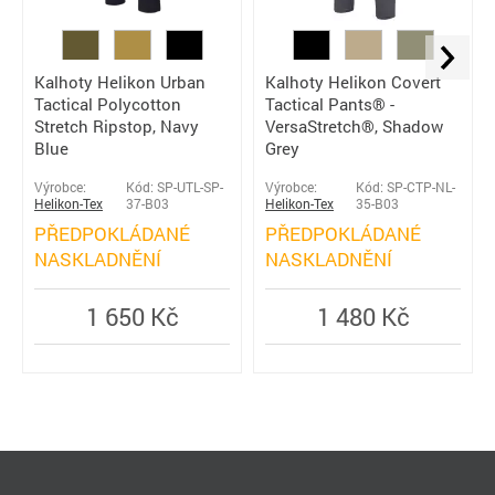
Kalhoty Helikon Urban
Kalhoty Helikon Covert
Tactical Polycotton
Tactical Pants® -
Stretch Ripstop, Navy
VersaStretch®, Shadow
Blue
Grey
Výrobce:
Kód: SP-UTL-SP-
Výrobce:
Kód: SP-CTP-NL-
Helikon-Tex
37-B03
Helikon-Tex
35-B03
PŘEDPOKLÁDANÉ
PŘEDPOKLÁDANÉ
NASKLADNĚNÍ
NASKLADNĚNÍ
1 650 Kč
1 480 Kč