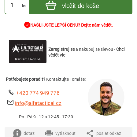
vložit do koše
ks
NAŠLI JSTE LEPŠÍ CENU? Dejte nám vědět.
Zaregistruj se
a nakupuj se slevou -
Chci
vědět víc
Potřebujete poradit?
Kontaktujte Tomáše:
+420 774 949 776
info@alfatactical.cz
Po - Pá 9 - 12 a 12:45 - 17:30
dotaz
vytisknout
poslat odkaz