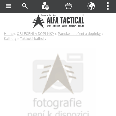
Home
>
OBLEČENÍ A DOPLŇKY
>
Pánské oblečení a doplňky
>
Kalhoty
>
Taktické kalhoty