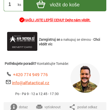
vložit do koše
ks
NAŠLI JSTE LEPŠÍ CENU? Dejte nám vědět.
Zaregistruj se
a nakupuj se slevou -
Chci
vědět víc
Potřebujete poradit?
Kontaktujte Tomáše:
+420 774 949 776
info@alfatactical.cz
Po - Pá 9 - 12 a 12:45 - 17:30
dotaz
vytisknout
poslat odkaz