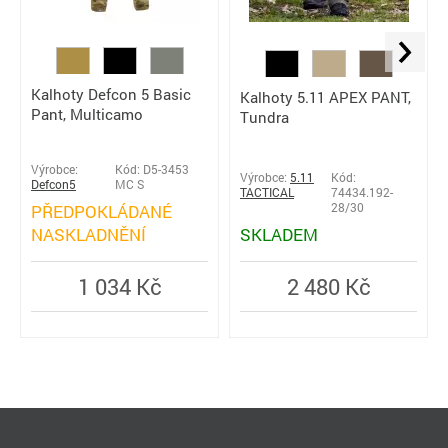
Kalhoty Defcon 5 Basic
Kalhoty 5.11 APEX PANT,
Pant, Multicamo
Tundra
Výrobce:
Kód: D5-3453
Výrobce:
5.11
Kód:
Defcon5
MC S
TACTICAL
74434.192-
PŘEDPOKLÁDANÉ
28/30
NASKLADNĚNÍ
SKLADEM
1 034 Kč
2 480 Kč