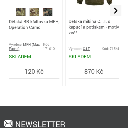
Dětská mikina C.I.T. s
Dětská BB kšiltovka MFH,
kapucí a potiskem - motiv
Operation Camo
zvěř
Výrobce:
MFH (Max
Kód:
Fuchs)
17101X
Výrobce:
C.I.T.
Kód: 715/4
SKLADEM
SKLADEM
120 Kč
870 Kč
NEWSLETTER