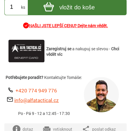
vložit do koše
ks
NAŠLI JSTE LEPŠÍ CENU? Dejte nám vědět.
Zaregistruj se
a nakupuj se slevou -
Chci
vědět víc
Potřebujete poradit?
Kontaktujte Tomáše:
+420 774 949 776
info@alfatactical.cz
Po - Pá 9 - 12 a 12:45 - 17:30
dotaz
vytisknout
poslat odkaz