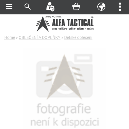
Home
>
OBLEČENÍ A DOPLŇKY
>
Dětské oblečení